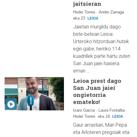
jaitsieran
Hodei Torres · Ander Zarraga
eka 23
LEIOA
Jaietan murgildu dago
bete-betean Leioa.
Urteroko hitzorduari hutsik
egin gabe, herriko 114
kuadrillek parte hartu zuten
San Juan jaiei hasiera
eman …
Leioa prest dago
San Juan jaiei
ongietorria
emateko!
Izaro Garcia · Laura Fontalba ·
Hodei Torres
eka 19
LEIOA
Gaur arrastian, Mari Pepa
eta Arloteren pregoiak eta