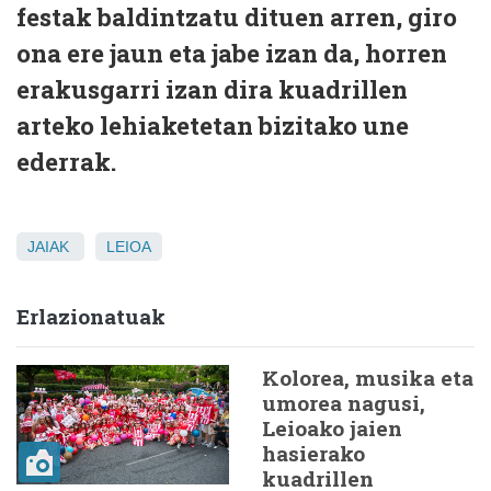
festak baldintzatu dituen arren, giro
ona ere jaun eta jabe izan da, horren
erakusgarri izan dira kuadrillen
arteko lehiaketetan bizitako une
ederrak.
JAIAK
LEIOA
Erlazionatuak
Kolorea, musika eta
umorea nagusi,
Leioako jaien
hasierako
kuadrillen