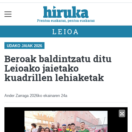
LEIOA
UDAKO JAIAK 2026
Beroak baldintzatu ditu
Leioako jaietako
kuadrillen lehiaketak
Ander Zarraga
2026ko ekainaren 24a