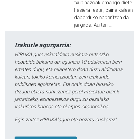
txupinazoak emango diete
hasiera festei, baina kalean
daborduko nabaritzen da
jai giroa. Aurten,…
Irakurle agurgarria:
HIRUKA gure eskualdeko euskara hutsezko
hedabide bakarra da; egunero 10 udalerriren berri
ematen dugu, eta hilabetero doan duzu aldizkaria
kalean, tokiko komertzioetan zein erakunde
publikoen egoitzetan. Eta orain doan bidaliko
dizugu etxera nahi izanez gero! Proiektua bizirik
jarraitzeko, ezinbestekoa dugu zu bezalako
irakurleen babesa eta ekarpen ekonomikoa.
Egin zaitez HIRUKAlagun eta gozatu euskaraz!