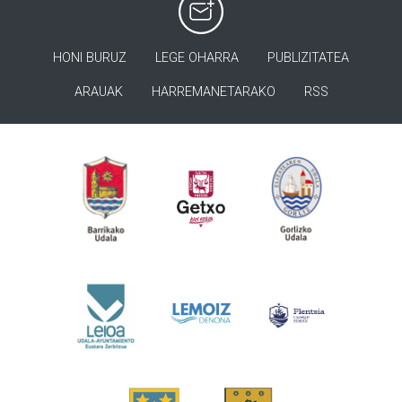
HONI BURUZ
LEGE OHARRA
PUBLIZITATEA
ARAUAK
HARREMANETARAKO
RSS