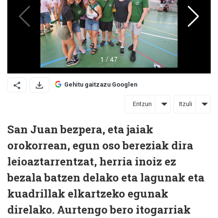
Gehitu gaitzazu Googlen
Entzun
Itzuli
San Juan bezpera, eta jaiak
orokorrean, egun oso bereziak dira
leioaztarrentzat, herria inoiz ez
bezala batzen delako eta lagunak eta
kuadrillak elkartzeko egunak
direlako. Aurtengo bero itogarriak