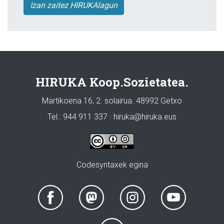
Izan zaitez HIRUKAlagun
HIRUKA Koop.Sozietatea.
Martikoena 16, 2. solairua. 48992 Getxo
Tel.: 944 911 337 · hiruka@hiruka.eus
Codesyntaxek egina