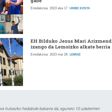
gabe
Erredakzioa
2023 eka 17
URIBE KOSTA
EH Bilduko Jesus Mari Arizmend
izango da Lemoizko alkate berria
Erredakzioa
2023 mai 28
LEMOIZ
a hutsezko hedabide bakarra da; egunero 10 udalerriren