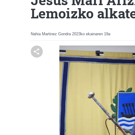
Lemoizko alkat
Nahia Martinez Gondra
2023ko ekainaren 19a