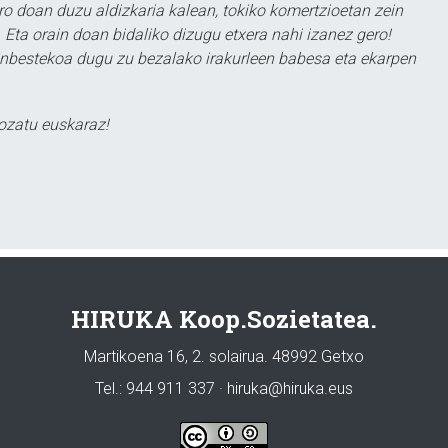
ero doan duzu aldizkaria kalean, tokiko komertzioetan zein
 Eta orain doan bidaliko dizugu etxera nahi izanez gero!
ezinbestekoa dugu zu bezalako irakurleen babesa eta ekarpen
ozatu euskaraz!
HIRUKA Koop.Sozietatea.
Martikoena 16, 2. solairua. 48992 Getxo
Tel.: 944 911 337 · hiruka@hiruka.eus