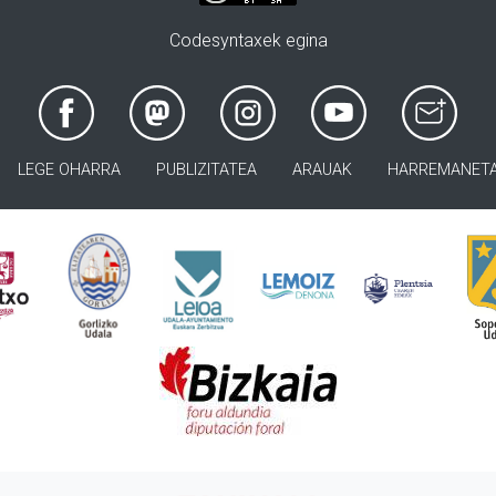
Codesyntaxek egina
LEGE OHARRA
PUBLIZITATEA
ARAUAK
HARREMANET