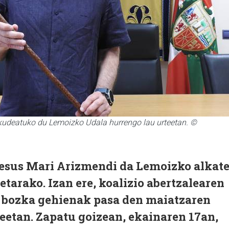
kudeatuko du Lemoizko Udala hurrengo lau urteetan. ©
esus Mari Arizmendi da Lemoizko alkat
etarako. Izan ere, koalizio abertzalearen
n bozka gehienak pasa den maiatzaren
etan. Zapatu goizean, ekainaren 17an,