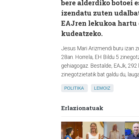
bere alderdiko botoei 
izendatu zuten udalbat
EAJren lekukoa hartu 
kudeatzeko.
Jesus Mari Arizmendi buru izan z
28an. Horrela, EH Bildu 5 zinegot
gehiagogaz. Bestalde, EAJk, 292 
zinegotzietatik bat galdu du, lauga
POLITIKA
LEMOIZ
Erlazionatuak