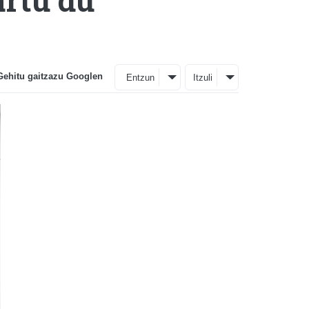
Gehitu gaitzazu Googlen
Entzun
Itzuli