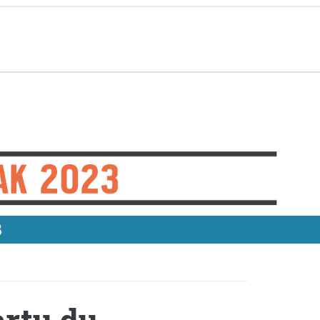
3
artu du