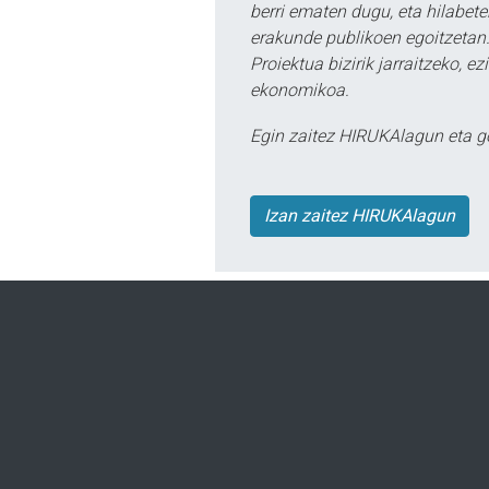
berri ematen dugu, eta hilabet
erakunde publikoen egoitzetan.
Proiektua bizirik jarraitzeko, 
ekonomikoa.
Egin zaitez HIRUKAlagun eta g
Izan zaitez HIRUKAlagun