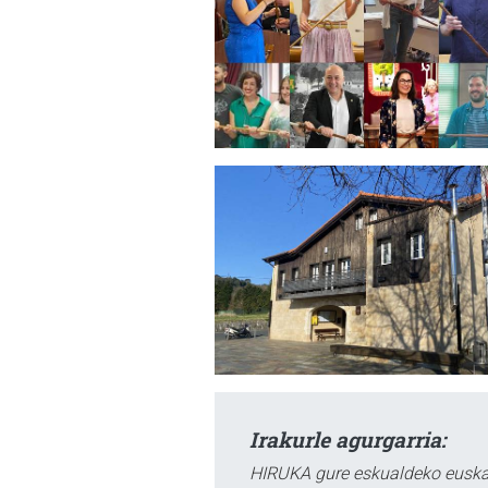
Irakurle agurgarria:
HIRUKA gure eskualdeko euskar