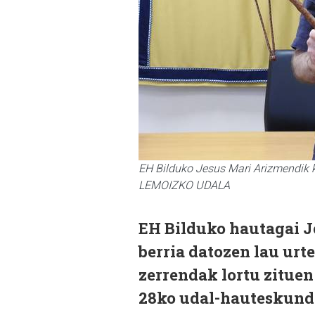
EH Bilduko Jesus Mari Arizmendik 
LEMOIZKO UDALA
EH Bilduko hautagai J
berria datozen lau urte
zerrendak lortu zitue
28ko udal-hauteskunde