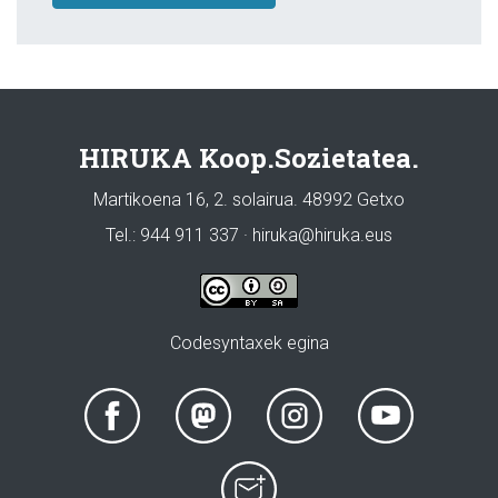
HIRUKA Koop.Sozietatea.
Martikoena 16, 2. solairua. 48992 Getxo
Tel.: 944 911 337 · hiruka@hiruka.eus
Codesyntaxek egina