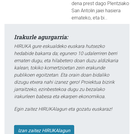
dena prest dago Plentziako
San Antolin jaiei hasiera
emateko, eta bi…
Irakurle agurgarria:
HIRUKA gure eskualdeko euskara hutsezko
hedabide bakarra da; egunero 10 udalerriren berri
ematen dugu, eta hilabetero doan duzu aldizkaria
kalean, tokiko komertzioetan zein erakunde
publikoen egoitzetan. Eta orain doan bidaliko
dizugu etxera nahi izanez gero! Proiektua bizirik
jarraitzeko, ezinbestekoa dugu zu bezalako
irakurleen babesa eta ekarpen ekonomikoa.
Egin zaitez HIRUKAlagun eta gozatu euskaraz!
Izan zaitez HIRUKAlagun