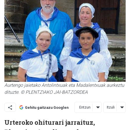
Aurtengo jaietako Antolintxuak eta Madalentxuak aurkeztu
dituzte. © PLENTZIAKO JAI-BATZORDEA
Entzun
Itzuli
Gehitu gaitzazu Googlen
Urteroko ohiturari jarraituz,