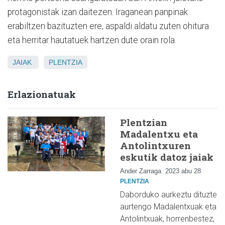
protagonistak izan daitezen. Iraganean panpinak
erabiltzen bazituzten ere, aspaldi aldatu zuten ohitura
eta herritar hautatuek hartzen dute orain rola.
JAIAK
PLENTZIA
Erlazionatuak
Plentzian
Madalentxu eta
Antolintxuren
eskutik datoz jaiak
Ander Zarraga
2023 abu 28
PLENTZIA
Daborduko aurkeztu dituzte
aurtengo Madalentxuak eta
Antolintxuak, horrenbestez,