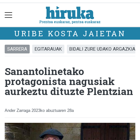
URIBE KOSTA JAIETAN
SARRERA
EGITARAUAK
BIDALI ZURE UDAKO ARGAZKIAK
Sanantolinetako
protagonista nagusiak
aurkeztu dituzte Plentzian
Ander Zarraga
2023ko abuztuaren 28a