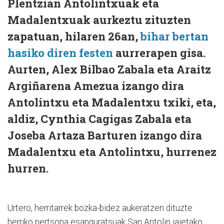
Plentzian Antolintxuak eta
Madalentxuak aurkeztu zituzten
zapatuan, hilaren 26an,
bihar bertan
hasiko diren festen
aurrerapen gisa.
Aurten, Alex Bilbao Zabala eta Araitz
Argiñarena Amezua izango dira
Antolintxu eta Madalentxu txiki, eta,
aldiz, Cynthia Cagigas Zabala eta
Joseba Artaza Barturen izango dira
Madalentxu eta Antolintxu, hurrenez
hurren.
Urtero, herritarrek bozka-bidez aukeratzen dituzte
herriko pertsona esanguratsuak San Antolin jaietako