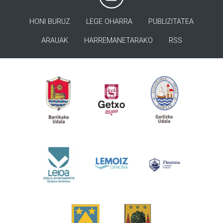
HONI BURUZ
LEGE OHARRA
PUBLIZITATEA
ARAUAK
HARREMANETARAKO
RSS