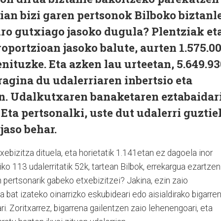
an bizi garen pertsonok Bilboko biztanl
ro gutxiago jasoko dugula? Plentziak et
oportzioan jasoko balute, aurten 1.575.0
nituzke. Eta azken lau urteetan, 5.649.93
ragina du udalerriaren inbertsio eta
. Udalkutxaren banaketaren eztabaidar
Eta pertsonalki, uste dut udalerri guztie
jaso behar.
xebizitza dituela, eta horietatik 1.141etan ez dagoela inor
ko 113 udalerritatik 52k, tartean Bilbok, errekargua ezartzen
 pertsonarik gabeko etxebizitzei? Jakina, ezin zaio
bat izateko oinarrizko eskubideari edo aisialdirako bigarre
i. Zoritxarrez, bigarrena gailentzen zaio lehenengoari, eta