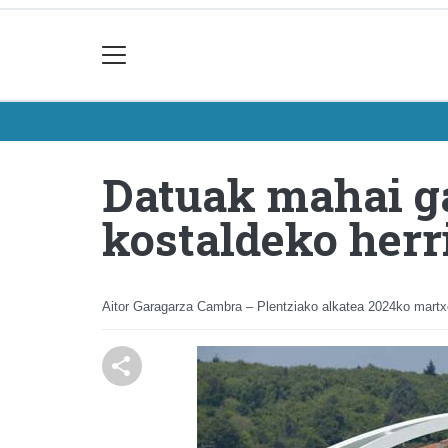
Datuak mahai ga
kostaldeko herr
Aitor Garagarza Cambra – Plentziako alkatea
2024ko martx