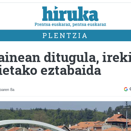
PLENTZIA
inean ditugula, irek
ietako eztabaida
oaren 8a