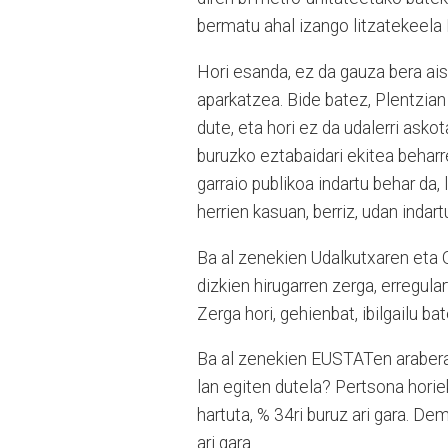
bermatu ahal izango litzatekeela
Hori esanda, ez da gauza bera aisi
aparkatzea. Bide batez, Plentzian
dute, eta hori ez da udalerri ask
buruzko eztabaidari ekitea beharrez
garraio publikoa indartu behar da,
herrien kasuan, berriz, udan indart
Ba al zenekien Udalkutxaren eta 
dizkien hirugarren zerga, erregul
Zerga hori, gehienbat, ibilgailu b
Ba al zenekien EUSTATen arabera 
lan egiten dutela? Pertsona horiek
hartuta, % 34ri buruz ari gara. De
ari gara.