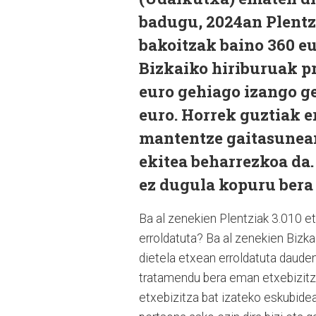
badugu, 2024an Plentzi
bakoitzak baino 360 eu
Bizkaiko hiriburuak pr
euro gehiago izango ge
euro. Horrek guztiak e
mantentze gaitasunean
ekitea beharrezkoa da. 
ez dugula kopuru bera 
Ba al zenekien Plentziak 3.010 et
erroldatuta? Ba al zenekien Bizkai
dietela etxean erroldatuta dauden
tratamendu bera eman etxebizitza 
etxebizitza bat izateko eskubidear