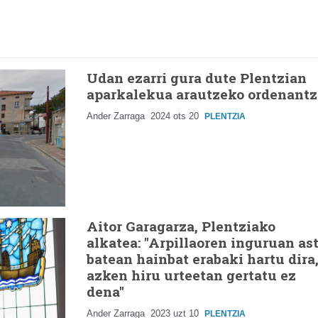
Udan ezarri gura dute Plentzian
aparkalekua arautzeko ordenantz
Ander Zarraga
2024 ots 20
PLENTZIA
Aitor Garagarza, Plentziako
alkatea: "Arpillaoren inguruan as
batean hainbat erabaki hartu dira
azken hiru urteetan gertatu ez
dena"
Ander Zarraga
2023 uzt 10
PLENTZIA