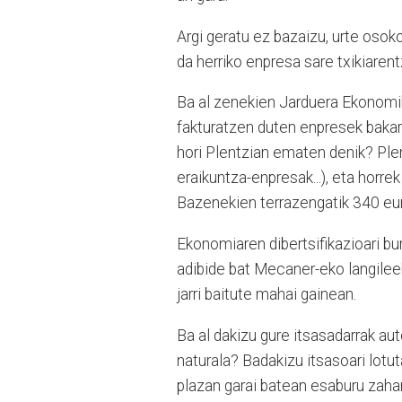
Argi geratu ez bazaizu, urte osoko 
da herriko enpresa sare txikiarent
Ba al zenekien Jarduera Ekonomi
fakturatzen duten enpresek bakarr
hori Plentzian ematen denik? Ple
eraikuntza-enpresak...), eta horrek
Bazenekien terrazengatik 340 euro
Ekonomiaren dibertsifikazioari bu
adibide bat Mecaner-eko langilee
jarri baitute mahai gainean.
Ba al dakizu gure itsasadarrak au
naturala? Badakizu itsasoari lotu
plazan garai batean esaburu zaha