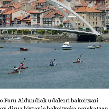
o Foru Aldundiak udalerri bakoitzari
on dirua biztanle bakoitzeko parekatzen