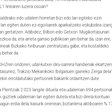
 L1 linearen luzera osoan?
aldirako edo udalerri horretan bizi edo lan egiteko ezin
 lan egiten duten ez-egoiliarrek aparkatzeko eskubidea izan
otan gertatzen. Adibidez, Bilbon edo Getxon. Mugikortasunari
koa da, eta arreta garraio publikoan jarri behar da; izan ere,
 lineak Bizkaiko hiriburuan zentralizatu gabe, eta kostaldeko
u behar da.
OHZren ondoren, udal-kutxei diru-sarrera handienak ekartzen
artasunez, Trakzio Mekanikoko Ibilgailuen gaineko Zerga dela
atekin erroldatutako pertsonek bakarrik ordaintzen dute.
Plentziak 2.023 langile dituela eta udalerrian 694 pertsona
 guztiek udalerrian lan egiten dutela eta bizi direla kontuan
magun erdia dela; kasurik onenean, biztanleria aktiboaren % 1