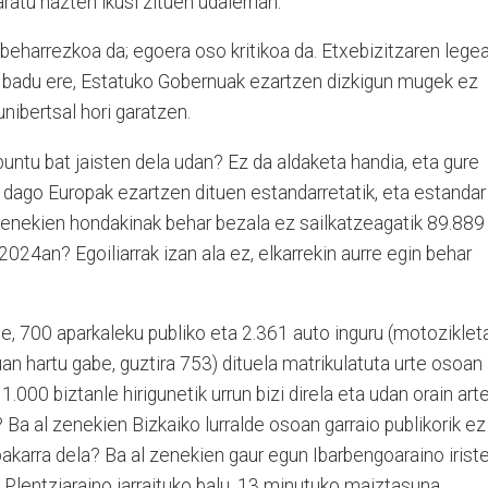
ratu hazten ikusi zituen udalerrian.
 beharrezkoa da; egoera oso kritikoa da. Etxebizitzaren lege
badu ere, Estatuko Gobernuak ezartzen dizkigun mugek ez
nibertsal hori garatzen.
untu bat jaisten dela udan? Ez da aldaketa handia, eta gure
n dago Europak ezartzen dituen estandarretatik, eta estandar
 zenekien hondakinak behar bezala ez sailkatzeagatik 89.889
024an? Egoiliarrak izan ala ez, elkarrekin aurre egin behar
te, 700 aparkaleku publiko eta 2.361 auto inguru (motoziklet
n hartu gabe, guztira 753) dituela matrikulatuta urte osoan
.000 biztanle hirigunetik urrun bizi direla eta udan orain art
? Ba al zenekien Bizkaiko lurralde osoan garraio publikorik ez
akarra dela? Ba al zenekien gaur egun Ibarbengoaraino irist
 Plentziaraino jarraituko balu, 13 minutuko maiztasuna