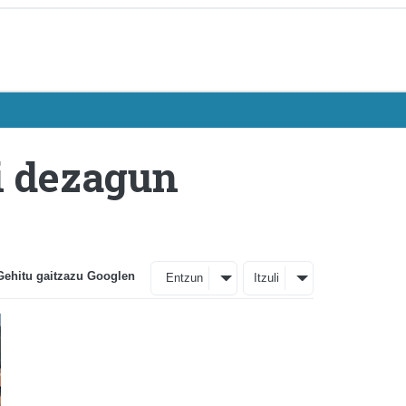
i dezagun
Gehitu gaitzazu Googlen
Entzun
Itzuli