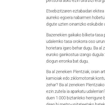
pertsona asko ezin dira bizi eta ga
Etxebizitzaren eztabaidari ekitea
aurreko egoera nabarmen hobetu 
digute uzten oinarrizko eskubide u
Bazenekien gaikako bilketa-tasa p
udalerriko tasa orokorra oso urru
horietara igaro behar dugu. Ba al
euroko gainkostua izango dugula 2
diogun erronka bat dugu.
Ba al zenekien Plentziak, orain ar
kamioiak edo ziklomotorrak kontua
zehar? Ba al zenekien Plentziako 1
ezin zutela ia aparkatu udalerrian
duen 1.000 biztanleko herrigune b
diren bi metro-unitateetako batek