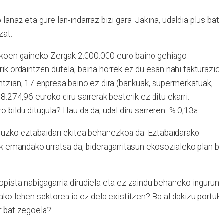
lanaz eta gure lan-indarraz bizi gara. Jakina, udaldia plus bat
zat.
koen gaineko Zergak 2.000.000 euro baino gehiago
ik ordaintzen dutela, baina horrek ez du esan nahi fakturazi
ntzian, 17 enpresa baino ez dira (bankuak, supermerkatuak,
 8.274,96 euroko diru sarrerak besterik ez ditu ekarri.
 bildu ditugula? Hau da da, udal diru sarreren % 0,13a.
ruzko eztabaidari ekitea beharrezkoa da. Eztabaidarako
k emandako urratsa da, bideragarritasun ekosozialeko plan b
topista nabigagarria dirudiela eta ez zaindu beharreko inguru
tako lehen sektorea ia ez dela existitzen? Ba al dakizu portu
r bat zegoela?