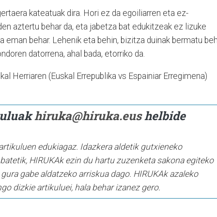
gertaera kateatuak dira. Hori ez da egoiliarren eta ez-
den aztertu behar da, eta jabetza bat edukitzeak ez lizuke
oa eman behar. Lehenik eta behin, bizitza duinak bermatu be
ondoren datorrena, ahal bada, etorriko da.
kal Herriaren (Euskal Errepublika vs Espainiar Erregimena)
ikuluak
hiruka@hiruka.eus
helbide
artikuluen edukiagaz. Idazkera aldetik gutxieneko
batetik, HIRUKAk ezin du hartu zuzenketa sakona egiteko
ia gura gabe aldatzeko arriskua dago. HIRUKAk azaleko
 dizkie artikuluei, hala behar izanez gero.