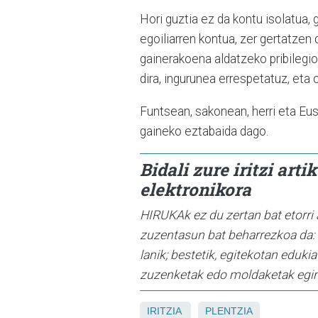
Hori guztia ez da kontu isolatua, 
egoiliarren kontua, zer gertatzen 
gainerakoena aldatzeko pribilegi
dira, ingurunea errespetatuz, eta 
Funtsean, sakonean, herri eta Eus
gaineko eztabaida dago.
Bidali zure iritzi art
elektronikora
HIRUKAk ez du zertan bat etorri 
zuzentasun bat beharrezkoa da: 
lanik; bestetik, egitekotan eduk
zuzenketak edo moldaketak egingo
IRITZIA
PLENTZIA