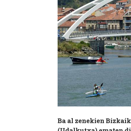
Ba al zenekien Bizkaik
(Udalkutxa) ematen di