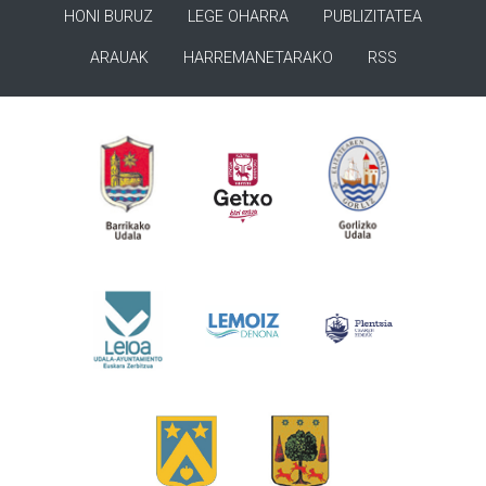
HONI BURUZ
LEGE OHARRA
PUBLIZITATEA
ARAUAK
HARREMANETARAKO
RSS