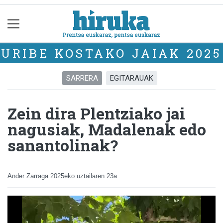
URIBE KOSTAKO JAIAK 2025
SARRERA
EGITARAUAK
Zein dira Plentziako jai
nagusiak, Madalenak edo
sanantolinak?
Ander Zarraga
2025eko uztailaren 23a