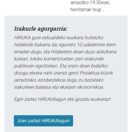
arrastiko 19:30ean,
herritarrak txup…
Irakurle agurgarria:
HIRUKA gure eskualdeko euskara hutsezko
hedabide bakarra da; egunero 10 udalerriren berri
ematen dugu, eta hilabetero doan duzu aldizkaria
kalean, tokiko komertzioetan zein erakunde
publikoen egoitzetan. Eta orain doan bidaliko
dizugu etxera nahi izanez gero! Proiektua bizirik
jarraitzeko, ezinbestekoa dugu zu bezalako
irakurleen babesa eta ekarpen ekonomikoa.
Egin zaitez HIRUKAlagun eta gozatu euskaraz!
Izan zaitez HIRUKAlagun