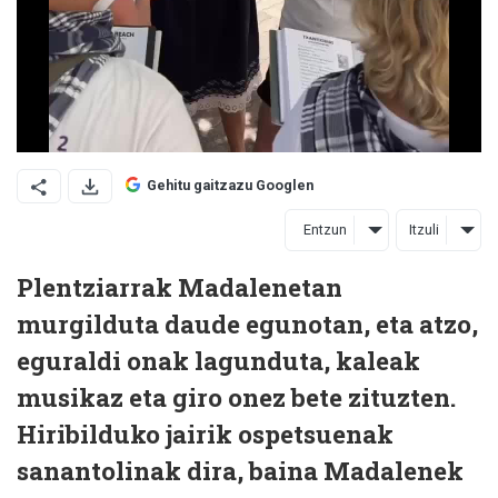
Gehitu gaitzazu Googlen
Entzun
Itzuli
Plentziarrak Madalenetan
murgilduta daude egunotan, eta atzo,
eguraldi onak lagunduta, kaleak
musikaz eta giro onez bete zituzten.
Hiribilduko jairik ospetsuenak
sanantolinak dira, baina Madalenek