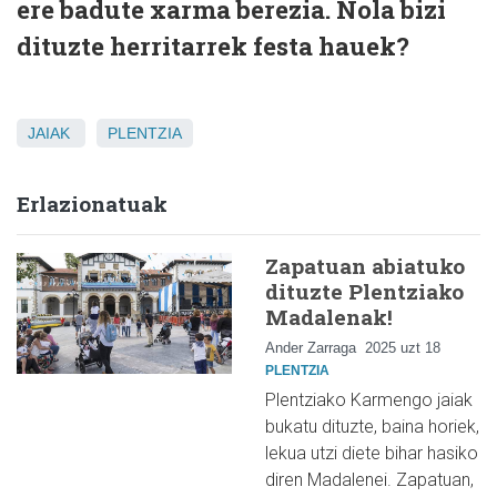
ere badute xarma berezia. Nola bizi
dituzte herritarrek festa hauek?
JAIAK
PLENTZIA
Erlazionatuak
Zapatuan abiatuko
dituzte Plentziako
Madalenak!
Ander Zarraga
2025 uzt 18
PLENTZIA
Plentziako Karmengo jaiak
bukatu dituzte, baina horiek,
lekua utzi diete bihar hasiko
diren Madalenei. Zapatuan,