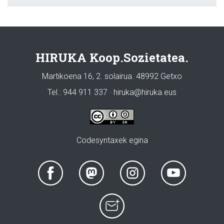
HIRUKA Koop.Sozietatea.
Martikoena 16, 2. solairua. 48992 Getxo
Tel.: 944 911 337 · hiruka@hiruka.eus
Codesyntaxek egina