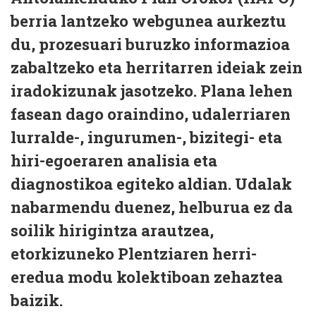
berria lantzeko webgunea aurkeztu
du, prozesuari buruzko informazioa
zabaltzeko eta herritarren ideiak zein
iradokizunak jasotzeko. Plana lehen
fasean dago oraindino, udalerriaren
lurralde-, ingurumen-, bizitegi- eta
hiri-egoeraren analisia eta
diagnostikoa egiteko aldian. Udalak
nabarmendu duenez, helburua ez da
soilik hirigintza arautzea,
etorkizuneko Plentziaren herri-
eredua modu kolektiboan zehaztea
baizik.