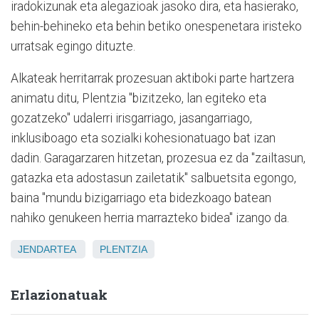
iradokizunak eta alegazioak jasoko dira, eta hasierako,
behin-behineko eta behin betiko onespenetara iristeko
urratsak egingo dituzte.
Alkateak herritarrak prozesuan aktiboki parte hartzera
animatu ditu, Plentzia "bizitzeko, lan egiteko eta
gozatzeko" udalerri irisgarriago, jasangarriago,
inklusiboago eta sozialki kohesionatuago bat izan
dadin. Garagarzaren hitzetan, prozesua ez da "zailtasun,
gatazka eta adostasun zailetatik" salbuetsita egongo,
baina "mundu bizigarriago eta bidezkoago batean
nahiko genukeen herria marrazteko bidea" izango da.
JENDARTEA
PLENTZIA
Erlazionatuak