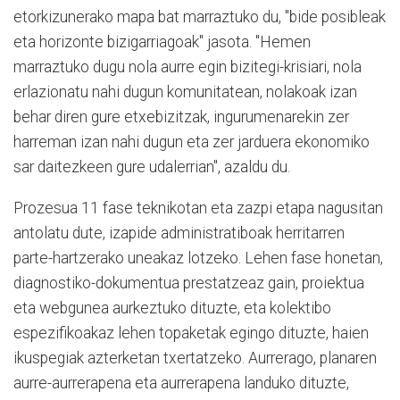
etorkizunerako mapa bat marraztuko du, "bide posibleak
eta horizonte bizigarriagoak" jasota. "Hemen
marraztuko dugu nola aurre egin bizitegi-krisiari, nola
erlazionatu nahi dugun komunitatean, nolakoak izan
behar diren gure etxebizitzak, ingurumenarekin zer
harreman izan nahi dugun eta zer jarduera ekonomiko
sar daitezkeen gure udalerrian", azaldu du.
Prozesua 11 fase teknikotan eta zazpi etapa nagusitan
antolatu dute, izapide administratiboak herritarren
parte-hartzerako uneakaz lotzeko. Lehen fase honetan,
diagnostiko-dokumentua prestatzeaz gain, proiektua
eta webgunea aurkeztuko dituzte, eta kolektibo
espezifikoakaz lehen topaketak egingo dituzte, haien
ikuspegiak azterketan txertatzeko. Aurrerago, planaren
aurre-aurrerapena eta aurrerapena landuko dituzte,