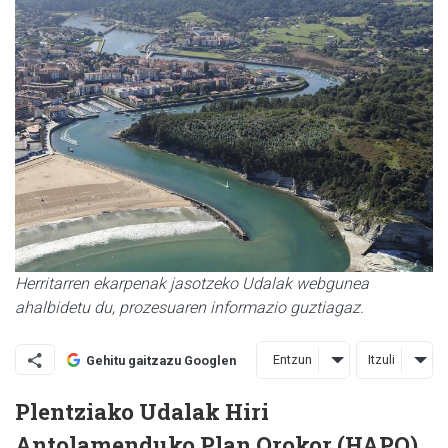
Herritarren ekarpenak jasotzeko Udalak webgunea
ahalbidetu du, prozesuaren informazio guztiagaz.
Entzun
Itzuli
Gehitu gaitzazu Googlen
Plentziako Udalak Hiri
Antolamenduko Plan Orokor (HAPO)