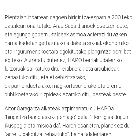
Plentzian indarrean dagoen hirigintza-esparrua 2001eko
uztailean onartutako Arau Subsidiarioek osatzen dute,
eta egungo gobernu-taldeak asmoa adierazi du azken
hamarkadetan gertatutako aldaketa sozial, ekonomiko
eta ingurumenekoetara egokitutako plangintza berri bat
egiteko. Aurreratu dutenez, HAPO berriak udalerriko
lurzoruak sailkatuko ditu, erabilerak eta araubideak
zehaztuko ditu, eta etxebizitzarako,
ekipamenduetarako, mugikortasunerako eta eremu
publikoetarako irizpideak ezarriko ditu, besteak beste.
Aitor Garagarza alkateak azpimarratu du HAPOa
"hirigintza baino askoz gehiago" dela: "Herri gisa dugun
ikuspegia eta misioa da". Haren esanetan, planak ez du
"adreilu bakoitza zehaztuko", baina udalerriaren