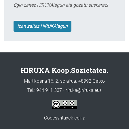
Egin zaitez HIRUKAlagun eta gozatu euskaraz!
Izan zaitez HIRUKAlagun
HIRUKA Koop.Sozietatea.
Martikoena 16, 2. solairua. 48992 Getxo
Tel.: 944 911 337 · hiruka@hiruka.eus
Codesyntaxek egina