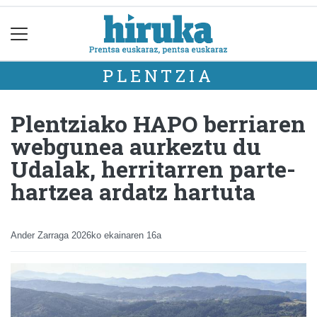
PLENTZIA
Plentziako HAPO berriaren
webgunea aurkeztu du
Udalak, herritarren parte-
hartzea ardatz hartuta
Ander Zarraga
2026ko ekainaren 16a