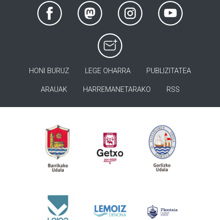
HONI BURUZ
LEGE OHARRA
PUBLIZITATEA
ARAUAK
HARREMANETARAKO
RSS