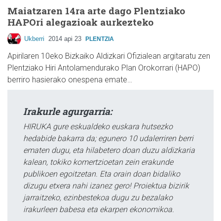
Maiatzaren 14ra arte dago Plentziako
HAPOri alegazioak aurkezteko
Ukberri
2014 api 23
PLENTZIA
Apirilaren 10eko Bizkaiko Aldizkari Ofizialean argitaratu zen
Plentziako Hiri Antolamendurako Plan Orokorrari (HAPO)
berriro hasierako onespena emate…
Irakurle agurgarria:
HIRUKA gure eskualdeko euskara hutsezko
hedabide bakarra da; egunero 10 udalerriren berri
ematen dugu, eta hilabetero doan duzu aldizkaria
kalean, tokiko komertzioetan zein erakunde
publikoen egoitzetan. Eta orain doan bidaliko
dizugu etxera nahi izanez gero! Proiektua bizirik
jarraitzeko, ezinbestekoa dugu zu bezalako
irakurleen babesa eta ekarpen ekonomikoa.