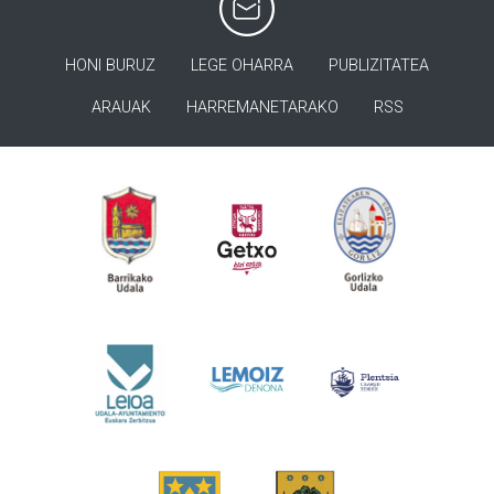
HONI BURUZ
LEGE OHARRA
PUBLIZITATEA
ARAUAK
HARREMANETARAKO
RSS