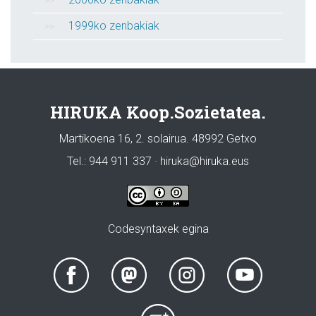
1999ko zenbakiak
HIRUKA Koop.Sozietatea.
Martikoena 16, 2. solairua. 48992 Getxo
Tel.: 944 911 337 · hiruka@hiruka.eus
Codesyntaxek egina