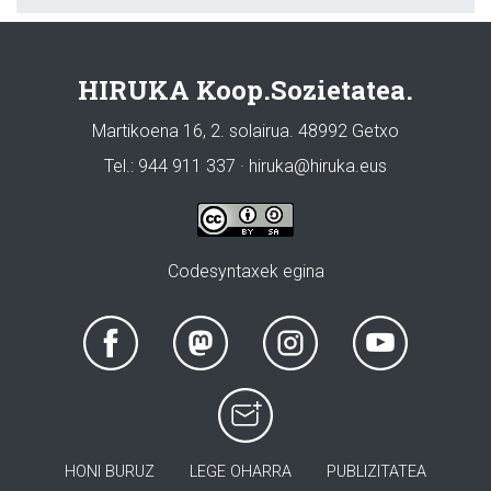
HIRUKA Koop.Sozietatea.
Martikoena 16, 2. solairua. 48992 Getxo
Tel.: 944 911 337 · hiruka@hiruka.eus
Codesyntaxek egina
HONI BURUZ
LEGE OHARRA
PUBLIZITATEA