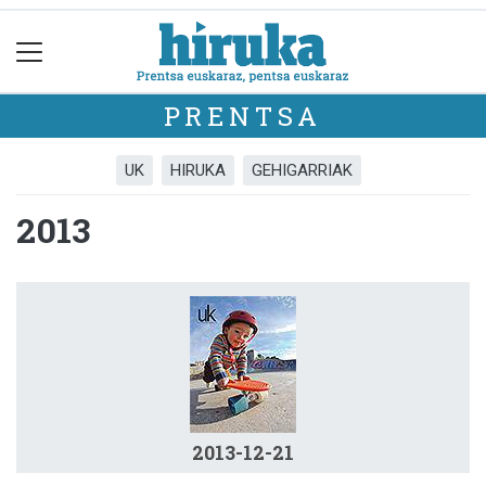
PRENTSA
UK
HIRUKA
GEHIGARRIAK
2013
2013-12-21