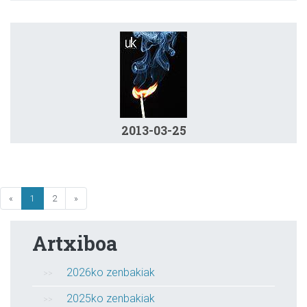
2013-03-25
«
1
2
»
Artxiboa
2026ko zenbakiak
2025ko zenbakiak