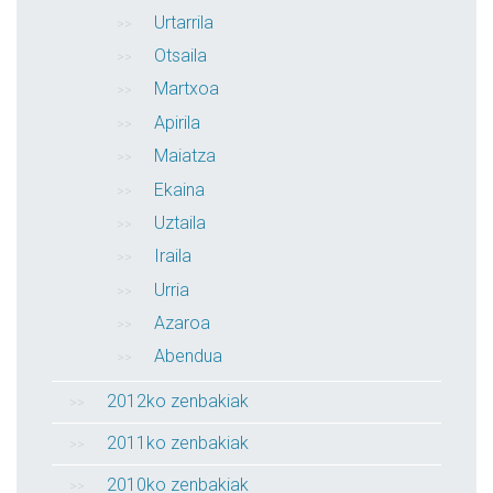
Urtarrila
Otsaila
Martxoa
Apirila
Maiatza
Ekaina
Uztaila
Iraila
Urria
Azaroa
Abendua
2012ko zenbakiak
2011ko zenbakiak
2010ko zenbakiak