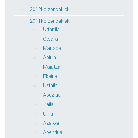
2012ko zenbakiak
2011ko zenbakiak
Urtarrila
Otsaila
Martxoa
Apirila
Maiatza
Ekaina
Uztaila
Abuztua
Iraila
Urria
Azaroa
Abendua