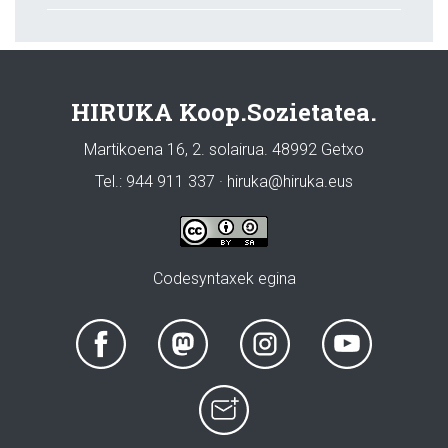
HIRUKA Koop.Sozietatea.
Martikoena 16, 2. solairua. 48992 Getxo
Tel.: 944 911 337 · hiruka@hiruka.eus
Codesyntaxek egina