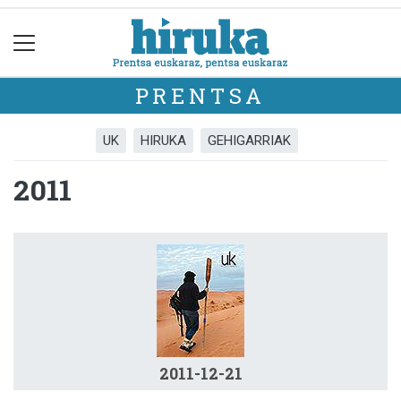
PRENTSA
UK
HIRUKA
GEHIGARRIAK
2011
2011-12-21