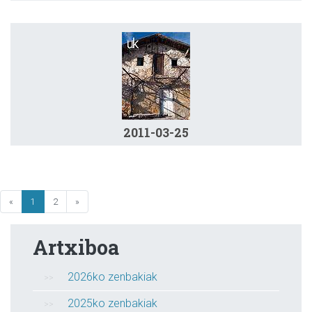
2011-03-25
«
1
2
»
Artxiboa
2026ko zenbakiak
2025ko zenbakiak