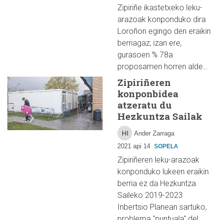
Zipiriñe ikastetxeko leku-
arazoak konponduko dira
Loroñon egingo den eraikin
berriagaz; izan ere,
gurasoen % 78a
proposamen horren alde…
Zipiriñeren
konponbidea
atzeratu du
Hezkuntza Sailak
Ander Zarraga
2021 api 14
SOPELA
Zipiriñeren leku-arazoak
konponduko lukeen eraikin
berria ez da Hezkuntza
Saileko 2019-2023
Inbertsio Planean sartuko,
problema "puntuala" del…