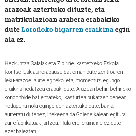
arazoak aztertuko dituzte, eta
matrikulazioan arabera erabakiko
dute
Loroñoko bigarren eraikina
egin
ala ez.
Hezkuntza Saialak eta Zipiriñe ikastetxeko Eskola
Kontseiluak aurrerapauso bat eman dute zentroaren
leku-arazoei aurre egiteko, eta, momentuz, egungo
eraikina hedatzea erabaki dute. Arazoari behin-behineko
konponbide bat emateko, ikasturtea bukatzen denean
hedapena nola egingo den aztertuko dute, baina,
aurreratu dutenez, litekeena da Goiene kalean egitura
aurrefabrikatuak jartzea. Hala ere, oraindino ez dute
ezer baieztatu.