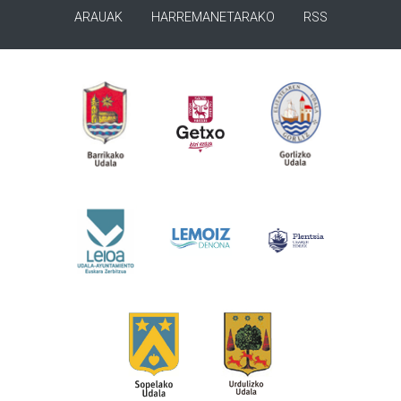
ARAUAK
HARREMANETARAKO
RSS