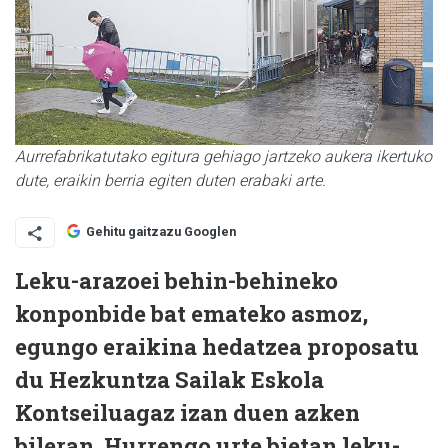
Aurrefabrikatutako egitura gehiago jartzeko aukera ikertuko
dute, eraikin berria egiten duten erabaki arte.
Gehitu gaitzazu Googlen
Leku-arazoei behin-behineko
konponbide bat emateko asmoz,
egungo eraikina hedatzea proposatu
du Hezkuntza Sailak Eskola
Kontseiluagaz izan duen azken
bileran. Hurrengo urte bietan leku-