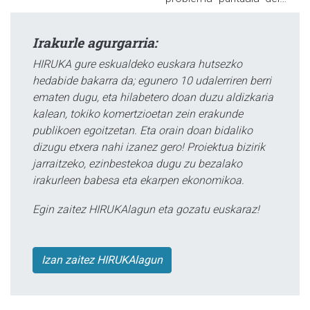
Irakurle agurgarria:
HIRUKA gure eskualdeko euskara hutsezko
hedabide bakarra da; egunero 10 udalerriren berri
ematen dugu, eta hilabetero doan duzu aldizkaria
kalean, tokiko komertzioetan zein erakunde
publikoen egoitzetan. Eta orain doan bidaliko
dizugu etxera nahi izanez gero! Proiektua bizirik
jarraitzeko, ezinbestekoa dugu zu bezalako
irakurleen babesa eta ekarpen ekonomikoa.
Egin zaitez HIRUKAlagun eta gozatu euskaraz!
Izan zaitez HIRUKAlagun