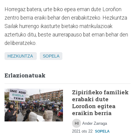
Horregaz batera, urte biko epea eman dute Loroñon
zentro berria eraiki behar den erabakitzeko. Hezkuntza
Sailak hurrengo ikasturte bietako matrikulazioak
aztertuko ditu, beste aurrerapauso bat eman behar den
deliberatzeko.
HEZKUNTZA
SOPELA
Erlazionatuak
Zipiriñeko familiek
erabaki dute
Loroñon egitea
eraikin berria
Ander Zarraga
2021 ots 22
SOPELA