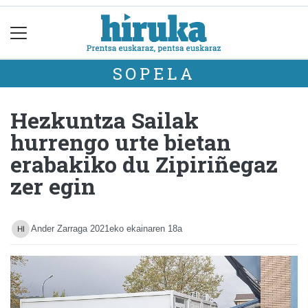
SOPELA
Hezkuntza Sailak
hurrengo urte bietan
erabakiko du Zipiriñegaz
zer egin
Ander Zarraga
2021eko ekainaren 18a