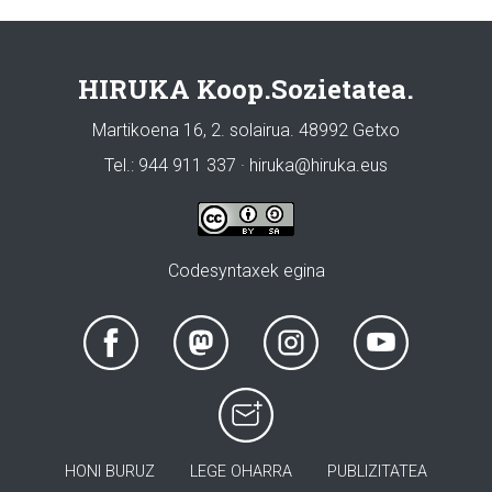
HIRUKA Koop.Sozietatea.
Martikoena 16, 2. solairua. 48992 Getxo
Tel.: 944 911 337 · hiruka@hiruka.eus
Codesyntaxek egina
HONI BURUZ
LEGE OHARRA
PUBLIZITATEA