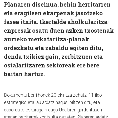
Planaren diseinua, behin herritarren
eta eragileen ekarpenak jasotzeko
fasea itxita. Ikertalde aholkularitza-
enpresak osatu duen azken txostenak
aurreko merkataritza-planak
ordezkatu eta zabaldu egiten ditu,
denda txikiez gain, zerbitzuen eta
ostalaritzaren sektoreak ere bere
baitan hartuz.
Dokumentu berri honek 20 ekintza zehatz, 11 ildo
estrategiko eta lau ardatz nagusi biltzen ditu, eta
daborduko eskuragarri dago Udalaren gardentasun-
atarian herritarrek kontsulta dezaten. Planaren ardatz