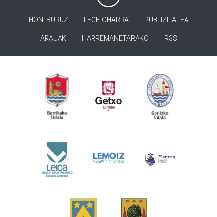
HONI BURUZ
LEGE OHARRA
PUBLIZITATEA
ARAUAK
HARREMANETARAKO
RSS