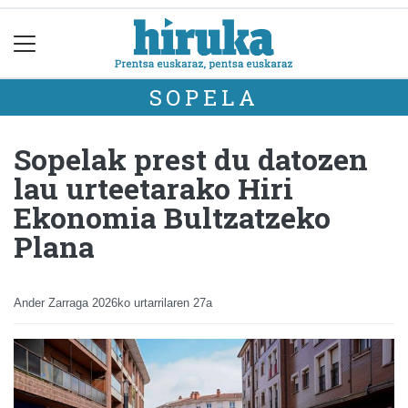
SOPELA
Sopelak prest du datozen
lau urteetarako Hiri
Ekonomia Bultzatzeko
Plana
Ander Zarraga
2026ko urtarrilaren 27a