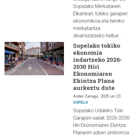
Sopelako Merkatarien
Elkarteari, tokiko garapen
ekonomikoa eta herriko
merkataritza
dinamizatzeko helbur…
Sopelako tokiko
ekonomia
indartzeko 2026-
2030 Hiri
Ekonomiaren
Ekintza Plana
aurkeztu dute
Ander Zarraga
2025 urr 23
SOPELA
Sopelako Udaleko Toki
Garapen sailak 2026-2030
Hiri Ekonomiaren Ekintza
Planaren azken zirriborroa