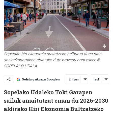
Sopelako hiri-ekonomia sustatzeko helburua duen plan
sozioekonomikoa abiatuko dute prozesu honi esker. ©
SOPELAKO UDALA
Entzun
Itzuli
Gehitu gaitzazu Googlen
Sopelako Udaleko Toki Garapen
sailak amaitutzat eman du 2026-2030
aldirako Hiri Ekonomia Bultzatzeko