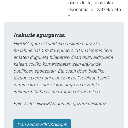
aurkeztu du, udalerriko
ekonomia bultzatzeko eta
t…
Irakurle agurgarria:
HIRUKA gure eskualdeko euskara hutsezko
hedabide bakarra da; egunero 10 udalerriren berri
ematen dugu, eta hilabetero doan duzu aldizkaria
kalean, tokiko komertzioetan zein erakunde
publikoen egoitzetan. Eta orain doan bidaliko
dizugu etxera nahi izanez gero! Proiektua bizirik
jarraitzeko, ezinbestekoa dugu zu bezalako
irakurleen babesa eta ekarpen ekonomikoa.
Egin zaitez HIRUKAlagun eta gozatu euskaraz!
Izan zaitez HIRUKAlagun