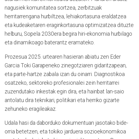
nagusiek komunitatea sortzea, zerbitzuak
herritarrengana hurbiltzea, lehiakortasuna eraldatzea
eta kudeaketaren eraginkortasuna optimizatzea dituzte
helburu, Sopela 2030era begira hiri-ekonomia hurbilago
eta dinamikoago baterantz eramateko.
Prozesua 2025. urtearen hasieran abiatu zen Eder
Garcia Toki Garapeneko zinegotziaren gidaritzapean,
eta parte-hartze zabala izan du oinarri. Diagnostikoa
osatzeko, sektoreko profesionalei zein herritarrei
zuzendutako inkestak egin dira, eta hainbat lan-saio
antolatu dira teknikari, politikari eta herriko gizarte
zehuneko eragileakaz.
Udala hasi da daborduko dokumentuan jasotako bide-
orria betetzen, eta tokiko jarduera sozioekonomikoa