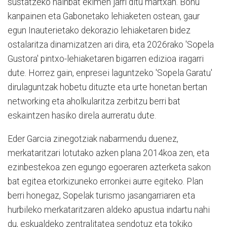
sustatzeko hainbat ekimen jarri ditu martxan. Bonu
kanpainen eta Gabonetako lehiaketen ostean, gaur
egun Inauterietako dekorazio lehiaketaren bidez
ostalaritza dinamizatzen ari dira, eta 2026rako 'Sopela
Gustora' pintxo-lehiaketaren bigarren edizioa iragarri
dute. Horrez gain, enpresei laguntzeko 'Sopela Garatu'
dirulaguntzak hobetu dituzte eta urte honetan bertan
networking eta aholkularitza zerbitzu berri bat
eskaintzen hasiko direla aurreratu dute.
Eder Garcia zinegotziak nabarmendu duenez,
merkataritzari lotutako azken plana 2014koa zen, eta
ezinbestekoa zen egungo egoeraren azterketa sakon
bat egitea etorkizuneko erronkei aurre egiteko. Plan
berri honegaz, Sopelak turismo jasangarriaren eta
hurbileko merkataritzaren aldeko apustua indartu nahi
du, eskualdeko zentralitatea sendotuz eta tokiko