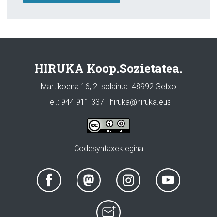
HIRUKA Koop.Sozietatea.
Martikoena 16, 2. solairua. 48992 Getxo
Tel.: 944 911 337 · hiruka@hiruka.eus
Codesyntaxek egina