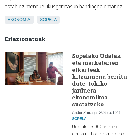
establezimenduei ikusgarritasun handiagoa emanez.
EKONOMIA
SOPELA
Erlazionatuak
Sopelako Udalak
eta merkatarien
elkarteak
hitzarmena berritu
dute, tokiko
jarduera
ekonomikoa
sustatzeko
Ander Zarraga
2025 uzt 28
SOPELA
Udalak 15.000 euroko
dirulaguntza emango dio