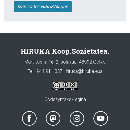
Izan zaitez HIRUKAlagun
HIRUKA Koop.Sozietatea.
Martikoena 16, 2. solairua. 48992 Getxo
Tel.: 944 911 337 · hiruka@hiruka.eus
Codesyntaxek egina