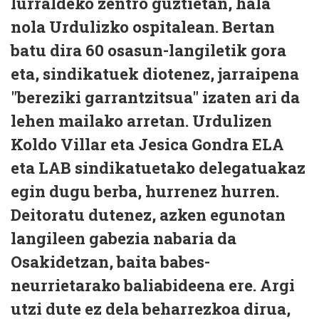
lurraldeko zentro guztietan, hala
nola Urdulizko ospitalean. Bertan
batu dira 60 osasun-langiletik gora
eta, sindikatuek diotenez, jarraipena
"bereziki garrantzitsua" izaten ari da
lehen mailako arretan. Urdulizen
Koldo Villar eta Jesica Gondra ELA
eta LAB sindikatuetako delegatuakaz
egin dugu berba, hurrenez hurren.
Deitoratu dutenez, azken egunotan
langileen gabezia nabaria da
Osakidetzan, baita babes-
neurrietarako baliabideena ere. Argi
utzi dute ez dela beharrezkoa dirua,