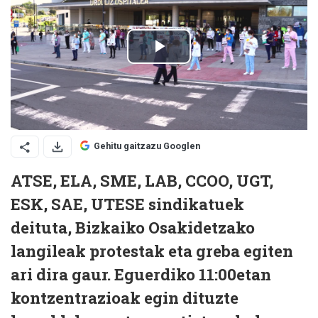
Gehitu gaitzazu Googlen
ATSE, ELA, SME, LAB, CCOO, UGT,
ESK, SAE, UTESE sindikatuek
deituta, Bizkaiko Osakidetzako
langileak protestak eta greba egiten
ari dira gaur. Eguerdiko 11:00etan
kontzentrazioak egin dituzte