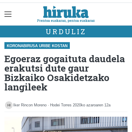
URDULIZ
KORONABIRUSA URIBE KOSTAN
Egoeraz gogaituta daudela
erakutsi dute gaur
Bizkaiko Osakidetzako
langileek
Iker Rincon Moreno · Hodei Torres
2020ko azaroaren 12a