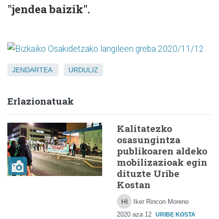
"jendea baizik".
JENDARTEA
URDULIZ
Erlazionatuak
Kalitatezko
osasungintza
publikoaren aldeko
mobilizazioak egin
dituzte Uribe
Kostan
Iker Rincon Moreno
2020 aza 12
URIBE KOSTA