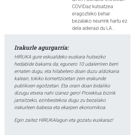
COVIDaz kutsatzea
eragozteko behar
bezalako neurririk hartu ez
dela adierazi du LA…
Irakurle agurgarria:
HIRUKA gure eskualdeko euskara hutsezko
hedabide bakarra da; egunero 10 udalerriren berri
ematen dugu, eta hilabetero doan duzu aldizkaria
kalean, tokiko komertzioetan zein erakunde
publikoen egoitzetan. Eta orain doan bidaliko
dizugu etxera nahi izanez gero! Proiektua bizirik
jarraitzeko, ezinbestekoa dugu zu bezalako
irakurleen babesa eta ekarpen ekonomikoa.
Egin zaitez HIRUKAlagun eta gozatu euskaraz!