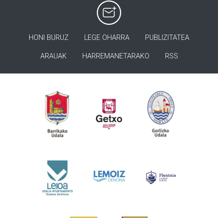
HONI BURUZ
LEGE OHARRA
PUBLIZITATEA
ARAUAK
HARREMANETARAKO
RSS