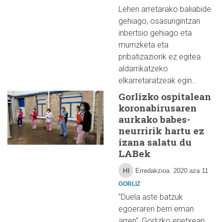
Lehen arretarako baliabide
gehiago, osasungintzan
inbertsio gehiago eta
murrizketa eta
pribatizaziorik ez egitea
aldarrikatzeko
elkarretaratzeak egin…
Gorlizko ospitalean
koronabirusaren
aurkako babes-
neurririk hartu ez
izana salatu du
LABek
Erredakzioa
2020 aza 11
GORLIZ
"Duela aste batzuk
egoeraren berri eman
arren", Gorlizko erietxean