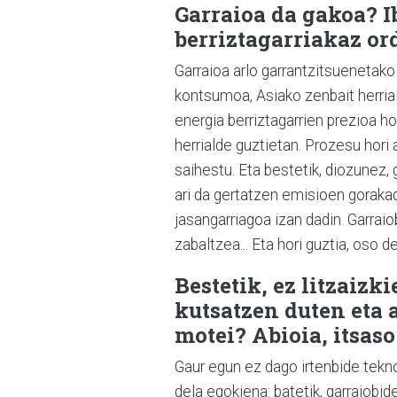
Garraioa da gakoa? Ib
berriztagarriakaz or
Garraioa arlo garrantzitsuenetako 
kontsumoa, Asiako zenbait herrial
energia berriztagarrien prezioa 
herrialde guztietan. Prozesu hori 
saihestu. Eta bestetik, diozunez, 
ari da gertatzen emisioen gorakad
jasangarriagoa izan dadin. Garraio
zabaltzea... Eta hori guztia, oso d
Bestetik, ez litzaiz
kutsatzen duten eta 
motei? Abioia, itsaso
Gaur egun ez dago irtenbide tekno
dela egokiena: batetik, garraiobi