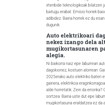
irtenbide teknologikoak bilatzen 
baitugu erabat. Emisio horiek ba
adibidez. Baina horrek ez du esan
dugunik.
Auto elektrikoari da
nekez izango dela al
mugikortasunaren pa
alegia.
Ni baikorra naiz epe laburrean au
dagokionez, kostuen alorrean. Ga
2025erako auto elektriko baten et
gainera, elektrikoa eraginkorrago
alde horretatik. Zein da erronka? 
sortzea. Baina uste dut epe labur
mugikortasuna eraldatzea ez da au