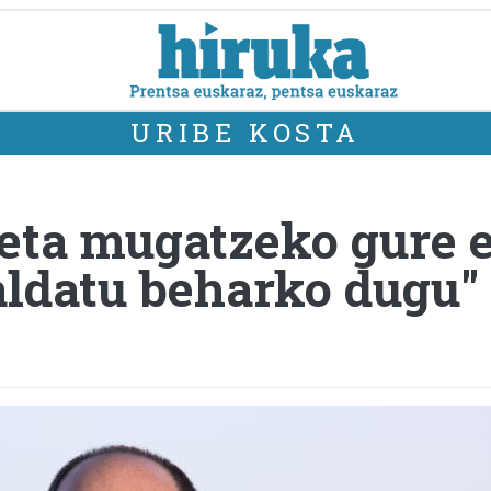
URIBE KOSTA
eta mugatzeko gure 
 aldatu beharko dugu"