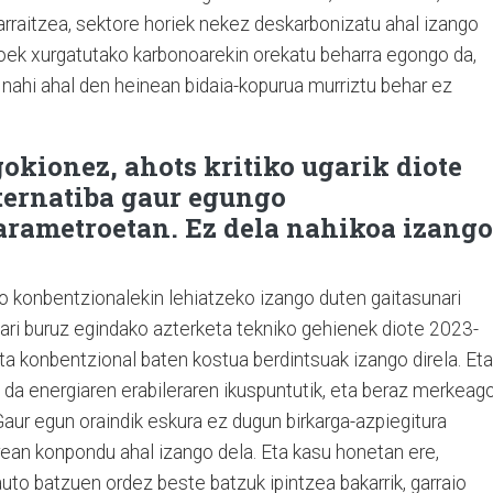
jarraitzea, sektore horiek nekez deskarbonizatu ahal izango
soek xurgatutako karbonoarekin orekatu beharra egongo da,
 nahi ahal den heinean bidaia-kopurua murriztu behar ez
gokionez, ahots kritiko ugarik diote
ternatiba gaur egungo
rametroetan. Ez dela nahikoa izango
to konbentzionalekin lehiatzeko izango duten gaitasunari
iari buruz egindako azterketa tekniko gehienek diote 2023-
a konbentzional baten kostua berdintsuak izango direla. Eta
a da energiaren erabileraren ikuspuntutik, eta beraz merkeag
Gaur egun oraindik eskura ez dugun birkarga-azpiegitura
rean konpondu ahal izango dela. Eta kasu honetan ere,
to batzuen ordez beste batzuk ipintzea bakarrik, garraio