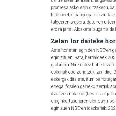
da, transzendentala. Energia-sis
promesa asko egin ditzakegu, bai
bide onetik joango garela ziurtat
taldearen arabera, datorren urtea
erdira jaitsi. Aldaketa izugarria d
Zelan lor daiteke hor
Aste honetan egin den NBEren gail
egin zituen. Bata, herrialdeek 2
gailurrera. Nire ustez hobe litza
eskariak oso zehatzak izan dira. 
eskergak dira eta, iturri berrizta
erregai fosilen gaineko zergak sor
itzultzea nolabait (beste zerga ba
eraginkortasunaren alorrean inber
egin zuen NBEren idazkariak: 2020t