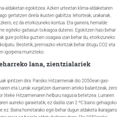
lima-aldaketari egokitzea. Azken urteetan klima-aldaketaren
go gertatzen direla ikusten gabiltza: lehorteak, urakanak...
ero, ez da etorkizuneko kontua. Eta gainera, herrialde
rre egiteko gaitasun txikiagoa dutenei. Egokitzen hasi behar
k gure politika guztien osagaia izan behar du, etorkizuneko
kolpatu. Bestetik, premiazko ekintzak behar ditugu CO2 eta
n igorpena murrizteko.
eharreko lana, zientzialariek
ak ipintzen dira. Parisko Hitzarmenak dio 2050ean gas-
enaren eta Lurrak xurgatzen duenaren arteko balantzeak, zer
or liteke Hitzarmenaren helburu nagusia betetzea: Lurraren
aren aurreko garaietatik, ez dadila izan 2 ºC baino gehiagoko
re ez. Baina horretarako egin behar dugun aldaketa ikaragarri