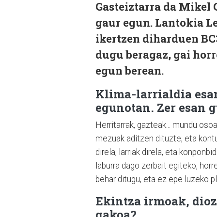
Gasteiztarra da Mikel 
gaur egun. Lantokia L
ikertzen diharduen BC3
dugu beragaz, gai hor
egun berean.
Klima-larrialdia esa
egunotan. Zer esan g
Herritarrak, gazteak... mundu osoa
mezuak aditzen dituzte, eta kont
direla, larriak direla, eta konponb
laburra dago zerbait egiteko, horr
behar ditugu, eta ez epe luzeko pl
Ekintza irmoak, dio
gakoa?