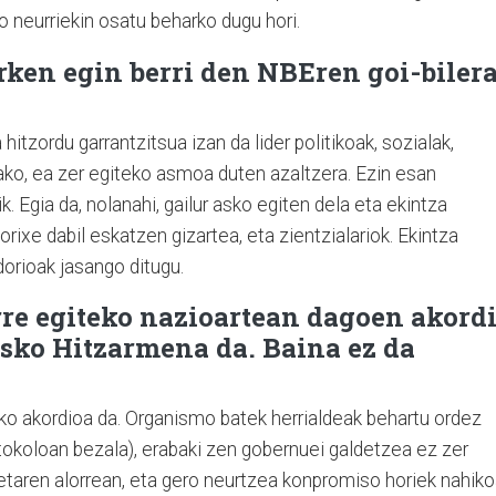
o neurriekin osatu beharko dugu hori.
ken egin berri den NBEren goi-bilera
hitzordu garrantzitsua izan da lider politikoak, sozialak,
ako, ea zer egiteko asmoa duten azaltzera. Ezin esan
k. Egia da, nolanahi, gailur asko egiten dela eta ekintza
rixe dabil eskatzen gizartea, eta zientzialariok. Ekintza
dorioak jasango ditugu.
re egiteko nazioartean dagoen akord
sko Hitzarmena da. Baina ez da
ako akordioa da. Organismo batek herrialdeak behartu ordez
tokoloan bezala), erabaki zen gobernuei galdetzea ez zer
etaren alorrean, eta gero neurtzea konpromiso horiek nahik