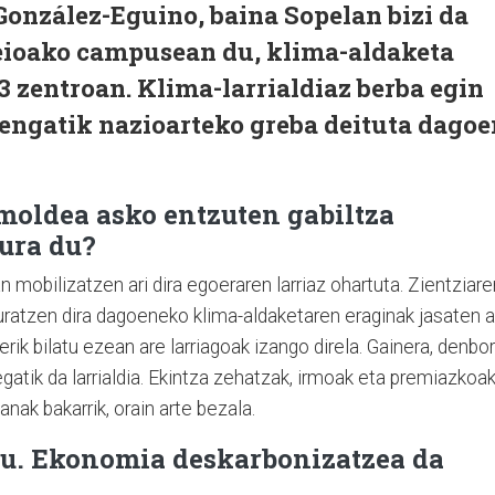
González-Eguino, baina Sopelan bizi da
eioako campusean du, klima-aldaketa
 zentroan. Klima-larrialdiaz berba egin
rengatik nazioarteko greba deituta dagoe
moldea asko entzuten gabiltza
ura du?
n mobilizatzen ari dira egoeraren larriaz ohartuta. Zientziare
uratzen dira dagoeneko klima-aldaketaren eraginak jasaten a
iderik bilatu ezean are larriagoak izango direla. Gainera, denbo
egatik da larrialdia. Ekintza zehatzak, irmoak eta premiazkoa
anak bakarrik, orain arte bezala.
zu. Ekonomia deskarbonizatzea da