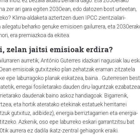
tema inoiz ez bezala aldatu beharra dago. Eta 2050erako
na zer ari gara egiten 2030ean, edo datozen bost urteetan,
zeko? Klima-aldaketa aztertzen duen IPCC zientzialari-
n ailegatu beharko genuke emisioen gailurrera, eta 2030erak
a hori, era premiazkoa da ekitea.
i, zelan jaitsi emisioak erdira?
urraren aurretik, António Guterres idazkari nagusiak lau esk
050ean emisioak gutxitzeko plan zehatzak eraman zitzatela
teke epe laburragoko planak eskatzea, baina... Guterresen bes
Batetik, erregai fosiletarako dauden diru-laguntzak ezabatzea
garrietarako daudenak baino askoz handiagoak. Bigarrenik,
tzea, eta hortik ateratako etekinak estatuek herritarrei
tzuk gutxituz, adibidez), energia berriztagarrien eta energia-
titzeko. Azkenik, oso epe laburreko eskari garrantzitsu bat
ik aurrera ez dadila ikatz-zentral gehiagorik eraiki.