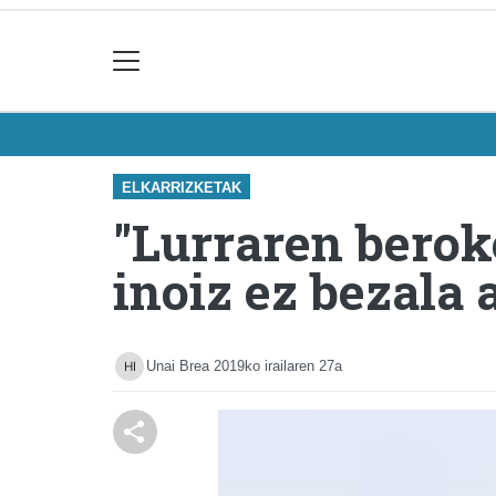
ELKARRIZKETAK
"Lurraren berok
inoiz ez bezala
Unai Brea
2019ko irailaren 27a