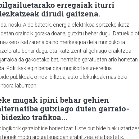
ilgailuetarako erregaiak iturri
dezkatzeak dirudi gaitzena.
da, noski. Alde batetik, energia elektrikoa sortzeko ikatz-
detan oraindik goraka doana, gutxitu behar dugu. Datuek dio
honezkero ikatzarena baino merkeagoa dela munduko ia
azeleratu behar dugu, eta ikatz-zentral gehiago eraikitzea
garraioa da gakoetako bat; herrialde garatuetan arlo horretan
a. Politikak egin behar dira mugikortasun-eredua
bide publikoak, oinez ibiltzea, auto elektrikoak masiboki
enbora laburrean.
kieke mugak ipini behar gehien
alternatiba gutxiago duten garraio-
 bidezko trafikoa...
logikorik garraiobide horientzat. Uste dut bide biak uztartze
de horiek modu arduratsuagoan erabiltzea, eta bestetik,