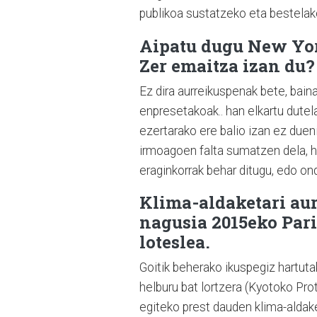
publikoa sustatzeko eta bestelak
Aipatu dugu New Yor
Zer emaitza izan du?
Ez dira aurreikuspenak bete, baina 
enpresetakoak.. han elkartu dutel
ezertarako ere balio izan ez dueni
irmoagoen falta sumatzen dela, ho
eraginkorrak behar ditugu, edo on
Klima-aldaketari aur
nagusia 2015eko Pari
loteslea.
Goitik beherako ikuspegiz hartut
helburu bat lortzera (Kyotoko Pro
egiteko prest dauden klima-aldak