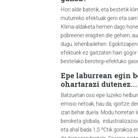
Hori alde batetik, eta bestetik k
muturreko efektuak gero eta sarria
Klima-aldaketa hemen dago honezk
pobreenei eragiten die gehien, au
dugu, lehenbailehen. Egokitzapena
efektuek ez gaitzaten hain gogor 
bestelako berotegi-efektuko gase
Epe laburrean egin b
ohartarazi dutenez...
Batzuetan oso epe luzeko helburu
emisio netoak, hau da, igortze d
izan behar duela. Modu horretan l
beroketa globala, industrializazio
eta ahal bada 1,5 ºCtik gorakoa e