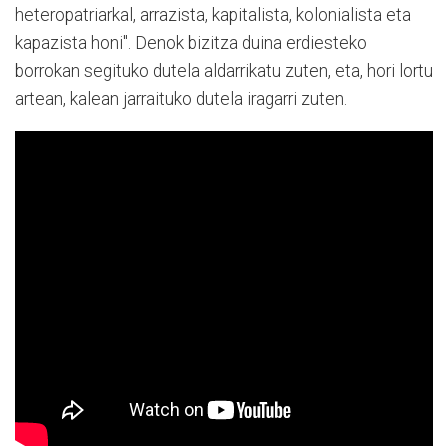
heteropatriarkal, arrazista, kapitalista, kolonialista eta
kapazista honi". Denok bizitza duina erdiesteko
borrokan segituko dutela aldarrikatu zuten, eta, hori lortu
artean, kalean jarraituko dutela iragarri zuten.