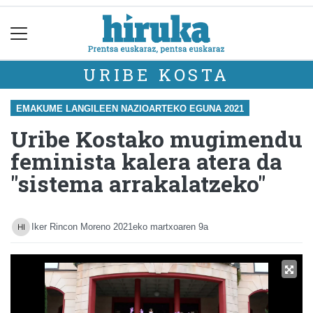
URIBE KOSTA
EMAKUME LANGILEEN NAZIOARTEKO EGUNA 2021
Uribe Kostako mugimendu
feminista kalera atera da
"sistema arrakalatzeko"
Iker Rincon Moreno
2021eko martxoaren 9a