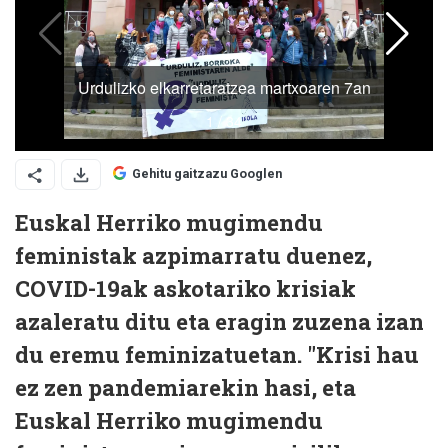
Gehitu gaitzazu Googlen
Euskal Herriko mugimendu
feministak azpimarratu duenez,
COVID-19ak askotariko krisiak
azaleratu ditu eta eragin zuzena izan
du eremu feminizatuetan. "Krisi hau
ez zen pandemiarekin hasi, eta
Euskal Herriko mugimendu