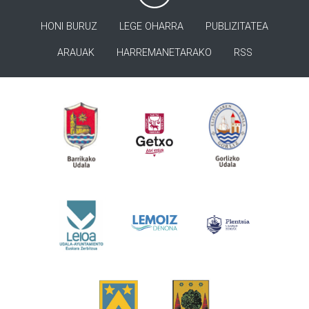
HONI BURUZ
LEGE OHARRA
PUBLIZITATEA
ARAUAK
HARREMANETARAKO
RSS