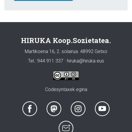
HIRUKA Koop.Sozietatea.
Martikoena 16, 2. solairua. 48992 Getxo
Tel.: 944 911 337 · hiruka@hiruka.eus
Codesyntaxek egina