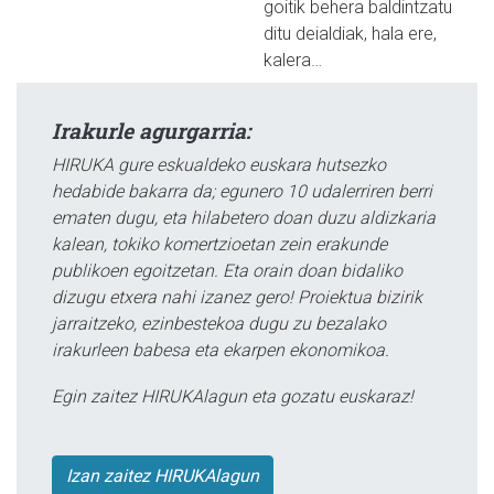
goitik behera baldintzatu
ditu deialdiak, hala ere,
kalera…
Irakurle agurgarria:
HIRUKA gure eskualdeko euskara hutsezko
hedabide bakarra da; egunero 10 udalerriren berri
ematen dugu, eta hilabetero doan duzu aldizkaria
kalean, tokiko komertzioetan zein erakunde
publikoen egoitzetan. Eta orain doan bidaliko
dizugu etxera nahi izanez gero! Proiektua bizirik
jarraitzeko, ezinbestekoa dugu zu bezalako
irakurleen babesa eta ekarpen ekonomikoa.
Egin zaitez HIRUKAlagun eta gozatu euskaraz!
Izan zaitez HIRUKAlagun