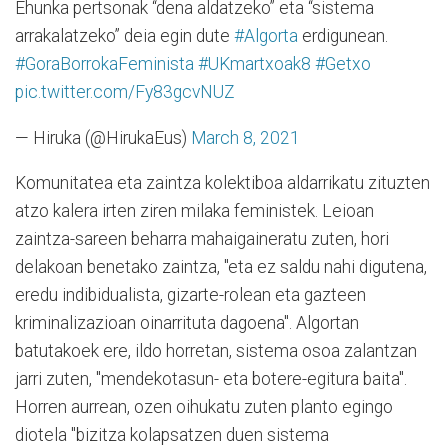
Ehunka pertsonak “dena aldatzeko” eta “sistema
arrakalatzeko” deia egin dute
#Algorta
erdigunean.
#GoraBorrokaFeminista
#UKmartxoak8
#Getxo
pic.twitter.com/Fy83gcvNUZ
— Hiruka (@HirukaEus)
March 8, 2021
Komunitatea eta zaintza kolektiboa aldarrikatu zituzten
atzo kalera irten ziren milaka feministek. Leioan
zaintza-sareen beharra mahaigaineratu zuten, hori
delakoan benetako zaintza, "eta ez saldu nahi digutena,
eredu indibidualista, gizarte-rolean eta gazteen
kriminalizazioan oinarrituta dagoena". Algortan
batutakoek ere, ildo horretan, sistema osoa zalantzan
jarri zuten, "mendekotasun- eta botere-egitura baita".
Horren aurrean, ozen oihukatu zuten planto egingo
diotela "bizitza kolapsatzen duen sistema