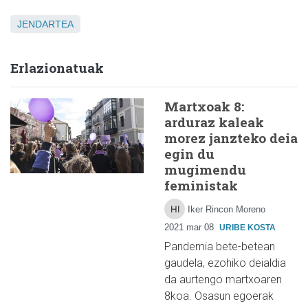
JENDARTEA
Erlazionatuak
Martxoak 8:
arduraz kaleak
morez janzteko deia
egin du
mugimendu
feministak
Iker Rincon Moreno
2021 mar 08
URIBE KOSTA
Pandemia bete-betean
gaudela, ezohiko deialdia
da aurtengo martxoaren
8koa. Osasun egoerak