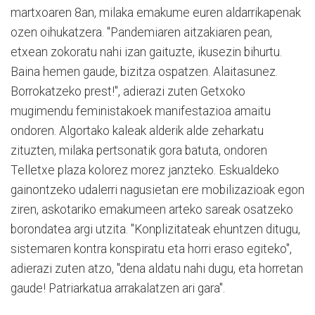
martxoaren 8an, milaka emakume euren aldarrikapenak
ozen oihukatzera. "Pandemiaren aitzakiaren pean,
etxean zokoratu nahi izan gaituzte, ikusezin bihurtu.
Baina hemen gaude, bizitza ospatzen. Alaitasunez.
Borrokatzeko prest!", adierazi zuten Getxoko
mugimendu feministakoek manifestazioa amaitu
ondoren. Algortako kaleak alderik alde zeharkatu
zituzten, milaka pertsonatik gora batuta, ondoren
Telletxe plaza kolorez morez janzteko. Eskualdeko
gainontzeko udalerri nagusietan ere mobilizazioak egon
ziren, askotariko emakumeen arteko sareak osatzeko
borondatea argi utzita. "Konplizitateak ehuntzen ditugu,
sistemaren kontra konspiratu eta horri eraso egiteko",
adierazi zuten atzo, "dena aldatu nahi dugu, eta horretan
gaude! Patriarkatua arrakalatzen ari gara".