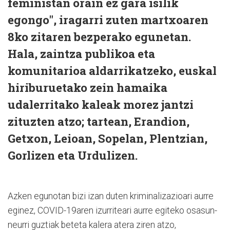
feministan orain ez gara isilik
egongo", iragarri zuten martxoaren
8ko zitaren bezperako egunetan.
Hala, zaintza publikoa eta
komunitarioa aldarrikatzeko, euskal
hiriburuetako zein hamaika
udalerritako kaleak morez jantzi
zituzten atzo; tartean, Erandion,
Getxon, Leioan, Sopelan, Plentzian,
Gorlizen eta Urdulizen.
Azken egunotan bizi izan duten kriminalizazioari aurre
eginez, COVID-19aren izurriteari aurre egiteko osasun-
neurri guztiak beteta kalera atera ziren atzo,