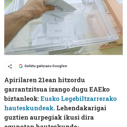
Gehitu gaitzazu Googlen
Apirilaren 21ean hitzordu
garrantzitsua izango dugu EAEko
biztanleok:
Eusko Legebiltzarrerako
hauteskundeak.
Lehendakarigai
guztien aurpegiak ikusi dira
egunotan hauteskunde-