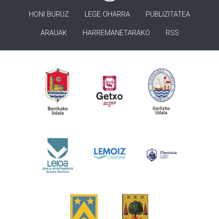
HONI BURUZ
LEGE OHARRA
PUBLIZITATEA
ARAUAK
HARREMANETARAKO
RSS