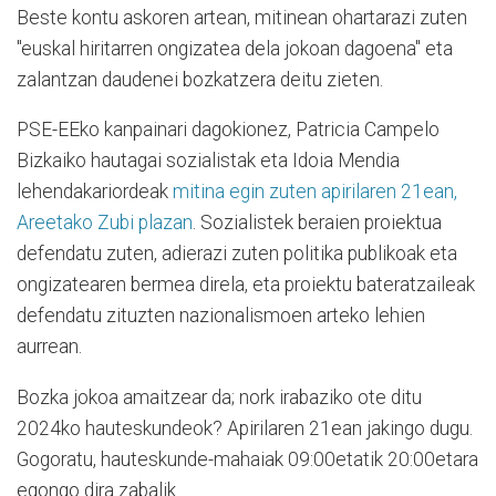
Beste kontu askoren artean, mitinean ohartarazi zuten
"euskal hiritarren ongizatea dela jokoan dagoena" eta
zalantzan daudenei bozkatzera deitu zieten.
PSE-EEko kanpainari dagokionez, Patricia Campelo
Bizkaiko hautagai sozialistak eta Idoia Mendia
lehendakariordeak
mitina egin zuten apirilaren 21ean,
Areetako Zubi plazan
. Sozialistek beraien proiektua
defendatu zuten, adierazi zuten politika publikoak eta
ongizatearen bermea direla, eta proiektu bateratzaileak
defendatu zituzten nazionalismoen arteko lehien
aurrean.
Bozka jokoa amaitzear da; nork irabaziko ote ditu
2024ko hauteskundeok? Apirilaren 21ean jakingo dugu.
Gogoratu, hauteskunde-mahaiak 09:00etatik 20:00etara
egongo dira zabalik.