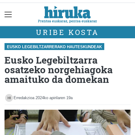
URIBE KOSTA
EUSKO LEGEBILTZARRERAKO HAUTESKUNDEAK
Eusko Legebiltzarra
osatzeko norgehiagoka
amaituko da domekan
Erredakzioa
2024ko apirilaren 19a