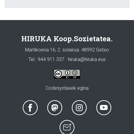
HIRUKA Koop.Sozietatea.
Martikoena 16, 2. solairua. 48992 Getxo
Tel.: 944 911 337 · hiruka@hiruka.eus
Codesyntaxek egina