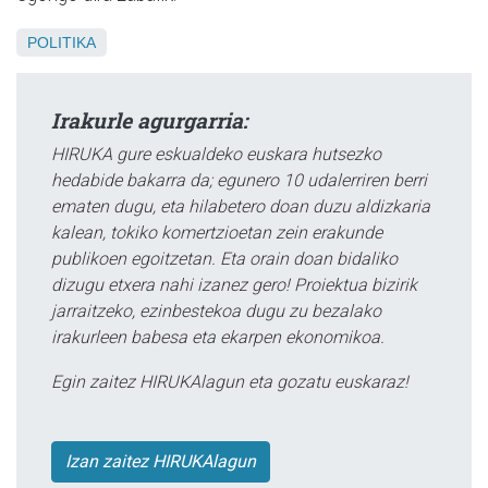
POLITIKA
Irakurle agurgarria:
HIRUKA gure eskualdeko euskara hutsezko
hedabide bakarra da; egunero 10 udalerriren berri
ematen dugu, eta hilabetero doan duzu aldizkaria
kalean, tokiko komertzioetan zein erakunde
publikoen egoitzetan. Eta orain doan bidaliko
dizugu etxera nahi izanez gero! Proiektua bizirik
jarraitzeko, ezinbestekoa dugu zu bezalako
irakurleen babesa eta ekarpen ekonomikoa.
Egin zaitez HIRUKAlagun eta gozatu euskaraz!
Izan zaitez HIRUKAlagun