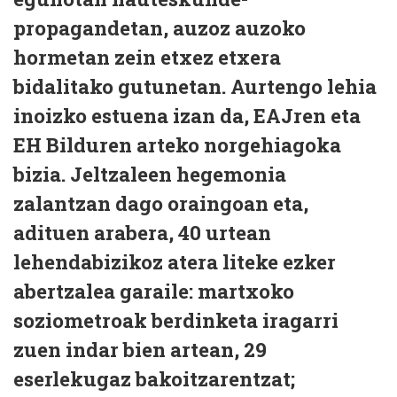
propagandetan, auzoz auzoko
hormetan zein etxez etxera
bidalitako gutunetan. Aurtengo lehia
inoizko estuena izan da, EAJren eta
EH Bilduren arteko norgehiagoka
bizia. Jeltzaleen hegemonia
zalantzan dago oraingoan eta,
adituen arabera, 40 urtean
lehendabizikoz atera liteke ezker
abertzalea garaile: martxoko
soziometroak berdinketa iragarri
zuen indar bien artean, 29
eserlekugaz bakoitzarentzat;