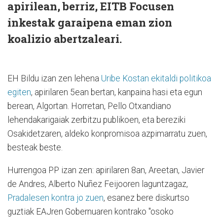
apirilean, berriz, EITB Focusen
inkestak garaipena eman zion
koalizio abertzaleari.
EH Bildu izan zen lehena
Uribe Kostan ekitaldi politikoa
egiten
, apirilaren 5ean bertan, kanpaina hasi eta egun
berean, Algortan. Horretan, Pello Otxandiano
lehendakarigaiak zerbitzu publikoen, eta bereziki
Osakidetzaren, aldeko konpromisoa azpimarratu zuen,
besteak beste.
Hurrengoa PP izan zen: apirilaren 8an, Areetan, Javier
de Andres, Alberto Nuñez Feijooren laguntzagaz,
Pradalesen kontra jo zuen
, esanez bere diskurtso
guztiak EAJren Gobernuaren kontrako "osoko