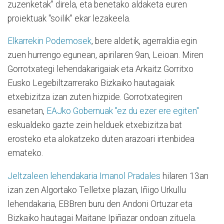
zuzenketak" direla, eta benetako aldaketa euren
proiektuak "soilik" ekar lezakeela.
Elkarrekin Podemosek
, bere aldetik, agerraldia egin
zuen hurrengo egunean, apirilaren 9an, Leioan. Miren
Gorrotxategi lehendakarigaiak eta Arkaitz Gorritxo
Eusko Legebiltzarrerako Bizkaiko hautagaiak
etxebizitza izan zuten hizpide. Gorrotxategiren
esanetan,
EAJko Gobernuak "ez du ezer ere egiten"
eskualdeko gazte zein helduek etxebizitza bat
erosteko eta alokatzeko duten arazoari irtenbidea
emateko.
Jeltzaleen lehendakaria Imanol Pradales
hilaren 13an
izan zen Algortako Telletxe plazan, Iñigo Urkullu
lehendakaria, EBBren buru den Andoni Ortuzar eta
Bizkaiko hautagai Maitane Ipiñazar ondoan zituela.