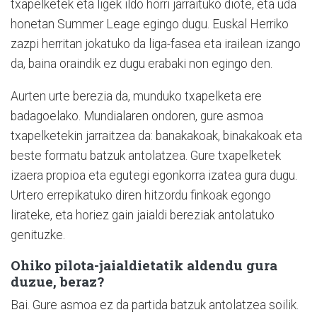
txapelketek eta ligek ildo horri jarraituko diote, eta uda
honetan Summer Leage egingo dugu. Euskal Herriko
zazpi herritan jokatuko da liga-fasea eta irailean izango
da, baina oraindik ez dugu erabaki non egingo den.
Aurten urte berezia da, munduko txapelketa ere
badagoelako. Mundialaren ondoren, gure asmoa
txapelketekin jarraitzea da: banakakoak, binakakoak eta
beste formatu batzuk antolatzea. Gure txapelketek
izaera propioa eta egutegi egonkorra izatea gura dugu.
Urtero errepikatuko diren hitzordu finkoak egongo
lirateke, eta horiez gain jaialdi bereziak antolatuko
genituzke.
Ohiko pilota-jaialdietatik aldendu gura
duzue, beraz?
Bai. Gure asmoa ez da partida batzuk antolatzea soilik.