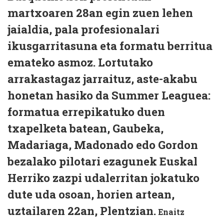
martxoaren 28an egin zuen lehen
jaialdia, pala profesionalari
ikusgarritasuna eta formatu berritua
emateko asmoz. Lortutako
arrakastagaz jarraituz, aste-akabu
honetan hasiko da Summer Leaguea:
formatua errepikatuko duen
txapelketa batean, Gaubeka,
Madariaga, Madonado edo Gordon
bezalako pilotari ezagunek Euskal
Herriko zazpi udalerritan jokatuko
dute uda osoan, horien artean,
uztailaren 22an, Plentzian.
Enaitz