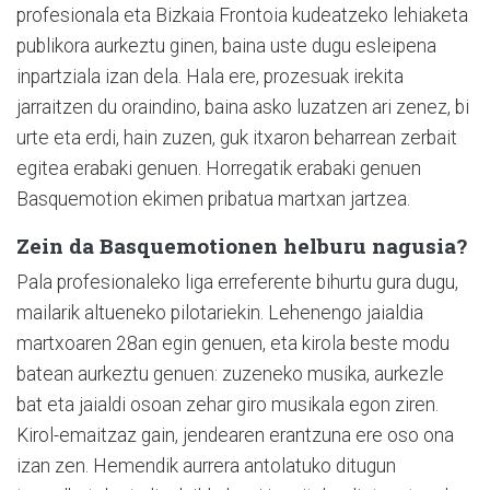
profesionala eta Bizkaia Frontoia kudeatzeko lehiaketa
publikora aurkeztu ginen, baina uste dugu esleipena
inpartziala izan dela. Hala ere, prozesuak irekita
jarraitzen du oraindino, baina asko luzatzen ari zenez, bi
urte eta erdi, hain zuzen, guk itxaron beharrean zerbait
egitea erabaki genuen. Horregatik erabaki genuen
Basquemotion ekimen pribatua martxan jartzea.
Zein da Basquemotionen helburu nagusia?
Pala profesionaleko liga erreferente bihurtu gura dugu,
mailarik altueneko pilotariekin. Lehenengo jaialdia
martxoaren 28an egin genuen, eta kirola beste modu
batean aurkeztu genuen: zuzeneko musika, aurkezle
bat eta jaialdi osoan zehar giro musikala egon ziren.
Kirol-emaitzaz gain, jendearen erantzuna ere oso ona
izan zen. Hemendik aurrera antolatuko ditugun