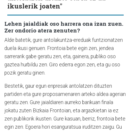
ikuslerik joaten"
Lehen jaialdiak oso harrera ona izan zuen.
Zer ondorio atera zenuten?
Alde batetik, gure antolakuntza-ereduak funtzionatzen
duela ikusi genuen. Frontoia bete egin zen, jendea
sarrerarik gabe geratu zen, eta, gainera, publiko oso
gaztea hurbildu zen. Giro ederra egon zen, eta gu oso
pozik geratu ginen.
Bestetik, gaur egun enpresak antolatzen dituzten
partiden eta gure proposamenaren arteko aldea agerian
geratu zen. Gure jaialdiaren aurreko barikuan finala
jokatu zuten Bizkaia Frontoian, eta argazkietan ia ez
zen publikorik ikusten. Gure kasuan, berriz, frontoia bete
egin zen. Egoera hori esanguratsua iruditzen zaigu. Gu