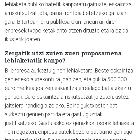
lehiaketa publiko batetik kanporatu gaituzte, eskaintza
arriskutsutzat jota, baina frontoia betetzeko gai izan
gara. Bitartean, diru publikoarekin lanean ari diren
enpresek txapelketak antolatzen dituzte eta ia ez da
ikuslerik joaten.
Zergatik utzi zuten zuen proposamena
lehiaketatik kanpo?
Bi enpresa aurkeztu ginen lehiaketara. Beste eskaintza
gehieneko aurrekontura joan zen, eta guk ia 500.000
euro merkeagoa zen eskaintza errealago bat aurkeztu
genuen. Gure eskaintza arriskutsutzat jo zuten, ustez
jaitsiera handiegia zelako. Baina guk txosten bat
aurkeztu genuen partida eta gastu guztiak
justifikatzeko. Gastu asko ez genizkion osorik lehiaketa
horri egozten, enpresa batek bezero bat baino gehiago