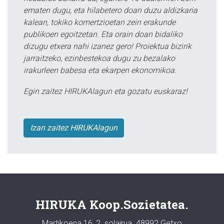
ematen dugu, eta hilabetero doan duzu aldizkaria
kalean, tokiko komertzioetan zein erakunde
publikoen egoitzetan. Eta orain doan bidaliko
dizugu etxera nahi izanez gero! Proiektua bizirik
jarraitzeko, ezinbestekoa dugu zu bezalako
irakurleen babesa eta ekarpen ekonomikoa.
Egin zaitez HIRUKAlagun eta gozatu euskaraz!
Izan zaitez HIRUKAlagun
HIRUKA Koop.Sozietatea.
Martikoena 16, 2. solairua. 48992 Getxo