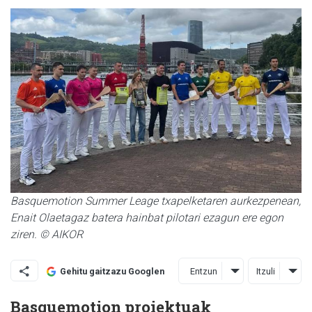
Basquemotion Summer Leage txapelketaren aurkezpenean,
Enait Olaetagaz batera hainbat pilotari ezagun ere egon
ziren. © AIKOR
Entzun
Itzuli
Gehitu gaitzazu Googlen
Basquemotion proiektuak