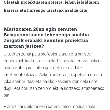
Olaetak proiektuaren sorrera, lehen jaialdiaren
harrera eta hurrengo urratsak azaldu ditu.
Martxoaren 28an egin zenuten
Basquemotionen lehenengo jaialdia.
Zergatik erabaki zenuten proiektua
martxan jartzea?
Urteetan zehar pala profesionalaren eta palisten
egoera nahiko txarra izan da. Ez pelotarientzat bakarrik,
pala jokatu gura duten gazteek ere ez dute
erreferenterik izan. Azken urteetan, txapelketaren eta
jokalarien kudeaketa nahiko kaskarra izan dela uste
dugu, eta hori izan zen proiektua sortzeko arrazoietako
bat.
Horrez gain, pilotariekin batera, talde moduan pala