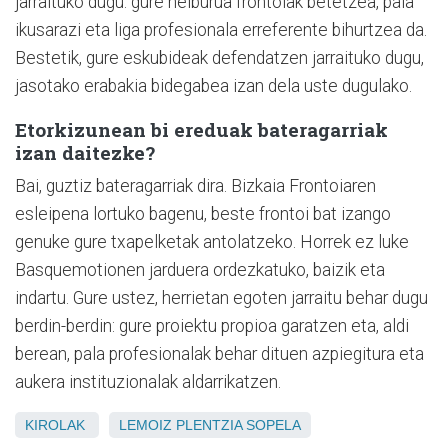
jarraituko dugu: gure helburua frontoiak betetzea, pala
ikusarazi eta liga profesionala erreferente bihurtzea da.
Bestetik, gure eskubideak defendatzen jarraituko dugu,
jasotako erabakia bidegabea izan dela uste dugulako.
Etorkizunean bi ereduak bateragarriak
izan daitezke?
Bai, guztiz bateragarriak dira. Bizkaia Frontoiaren
esleipena lortuko bagenu, beste frontoi bat izango
genuke gure txapelketak antolatzeko. Horrek ez luke
Basquemotionen jarduera ordezkatuko, baizik eta
indartu. Gure ustez, herrietan egoten jarraitu behar dugu
berdin-berdin: gure proiektu propioa garatzen eta, aldi
berean, pala profesionalak behar dituen azpiegitura eta
aukera instituzionalak aldarrikatzen.
KIROLAK
LEMOIZ
PLENTZIA
SOPELA