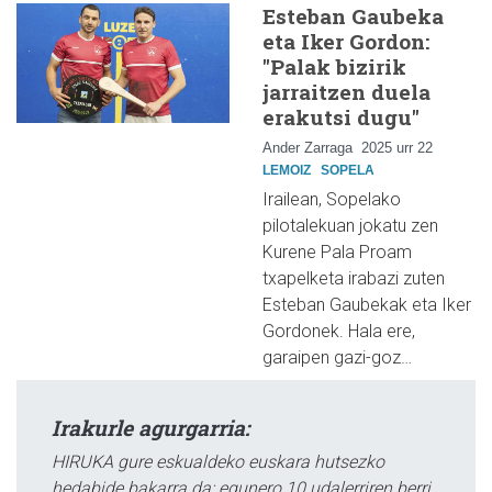
Esteban Gaubeka
eta Iker Gordon:
"Palak bizirik
jarraitzen duela
erakutsi dugu"
Ander Zarraga
2025 urr 22
LEMOIZ
SOPELA
Irailean, Sopelako
pilotalekuan jokatu zen
Kurene Pala Proam
txapelketa irabazi zuten
Esteban Gaubekak eta Iker
Gordonek. Hala ere,
garaipen gazi-goz…
Irakurle agurgarria:
HIRUKA gure eskualdeko euskara hutsezko
hedabide bakarra da; egunero 10 udalerriren berri