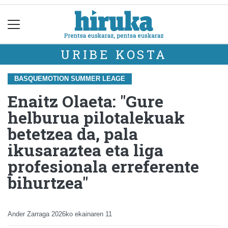
URIBE KOSTA
BASQUEMOTION SUMMER LEAGE
Enaitz Olaeta: "Gure
helburua pilotalekuak
betetzea da, pala
ikusaraztea eta liga
profesionala erreferente
bihurtzea"
Ander Zarraga
2026ko ekainaren 11