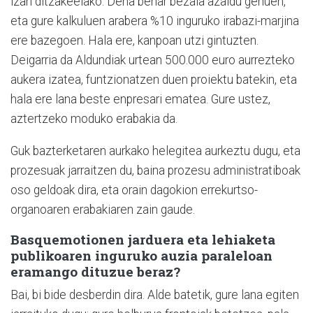
izan ditzakeelako. Dena behar bezala azaldu genuen,
eta gure kalkuluen arabera %10 inguruko irabazi-marjina
ere bazegoen. Hala ere, kanpoan utzi gintuzten.
Deigarria da Aldundiak urtean 500.000 euro aurrezteko
aukera izatea, funtzionatzen duen proiektu batekin, eta
hala ere lana beste enpresari ematea. Gure ustez,
aztertzeko moduko erabakia da.
Guk bazterketaren aurkako helegitea aurkeztu dugu, eta
prozesuak jarraitzen du, baina prozesu administratiboak
oso geldoak dira, eta orain dagokion errekurtso-
organoaren erabakiaren zain gaude.
Basquemotionen jarduera eta lehiaketa
publikoaren inguruko auzia paraleloan
eramango dituzue beraz?
Bai, bi bide desberdin dira. Alde batetik, gure lana egiten