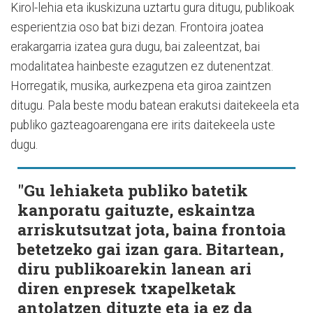
Kirol-lehia eta ikuskizuna uztartu gura ditugu, publikoak
esperientzia oso bat bizi dezan. Frontoira joatea
erakargarria izatea gura dugu, bai zaleentzat, bai
modalitatea hainbeste ezagutzen ez dutenentzat.
Horregatik, musika, aurkezpena eta giroa zaintzen
ditugu. Pala beste modu batean erakutsi daitekeela eta
publiko gazteagoarengana ere irits daitekeela uste
dugu.
"Gu lehiaketa publiko batetik
kanporatu gaituzte, eskaintza
arriskutsutzat jota, baina frontoia
betetzeko gai izan gara. Bitartean,
diru publikoarekin lanean ari
diren enpresek txapelketak
antolatzen dituzte eta ia ez da