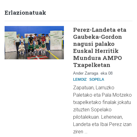
Erlazionatuak
Perez-Landeta eta
Gaubeka-Gordon
nagusi palako
Euskal Herritik
Mundura AMPO
Txapelketan
Ander Zarraga
eka 08
LEMOIZ
SOPELA
Zapatuan, Larruzko
Paletako eta Pala Motzeko
txapelketako finalak jokatu
zituzten Sopelako
pilotalekuan. Lehenean,
Landeta eta Ibai Perez izan
ziren …