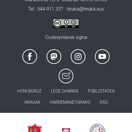
Tel.: 944 911 337 · hiruka@hiruka.eus
Codesyntaxek egina
HONI BURUZ
LEGE OHARRA
PUBLIZITATEA
ARAUAK
HARREMANETARAKO
RSS