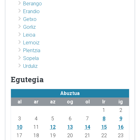
Berango
Erandio
Getxo
Gorliz
Leioa
Lemoiz
Plentzia
Sopela
Urduliz
Egutegia
Abuztua
al
ar
az
og
ol
lr
ig
1
2
3
4
5
6
7
8
9
10
11
12
13
14
15
16
17
18
19
20
21
22
23