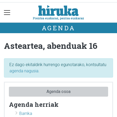
AGENDA
Asteartea, abenduak 16
Ez dago ekitaldirik hurrengo egunotarako, kontsultatu
agenda nagusia
.
Agenda osoa
Agenda herriak
Barrika