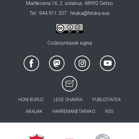
Martikoena 16, 2. solairua. 48992 Getxo
Tel.: 944 911 337 · hiruka@hiruka.eus
Codesyntaxek egina
HONI BURUZ
LEGE OHARRA
PUBLIZITATEA
ARAUAK
HARREMANETARAKO
RSS