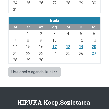
24
25
26
27
28
29
30
31
Iraila
al
ar
az
og
ol
lr
ig
1
2
3
4
5
6
7
8
9
10
11
12
13
14
15
16
17
18
19
20
21
22
23
24
25
26
27
28
29
30
Urte osoko agenda ikusi »»
HIRUKA Koop.Sozietatea.