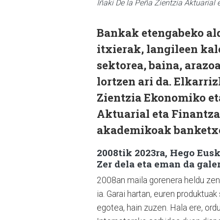
Iñaki De la Peña Zientzia Aktuaria
Bankak etengabeko ald
itxierak, langileen ka
sektorea, baina, arazo
lortzen ari da. Elkarri
Zientzia Ekonomiko eta
Aktuarial eta Finantz
akademikoak banketxee
2008tik 2023ra, Hego Eus
Zer dela eta eman da galer
2008an maila gorenera heldu zen,
ia. Garai hartan, euren produktu
egotea, hain zuzen. Hala ere, ordut