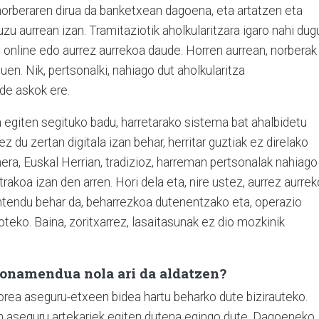
norberaren dirua da banketxean dagoena, eta artatzen eta
zu aurrean izan. Tramitaziotik aholkularitzara igaro nahi dug
, online edo aurrez aurrekoa daude. Horren aurrean, norberak
en. Nik, pertsonalki, nahiago dut aholkularitza
nde askok ere.
 egiten segituko badu, harretarako sistema bat ahalbidetu
du zertan digitala izan behar, herritar guztiak ez direlako
ra, Euskal Herrian, tradizioz, harreman pertsonalak nahiago
rakoa izan den arren. Hori dela eta, nire ustez, aurrez aurrek
ntendu behar da, beharrezkoa dutenentzako eta, operazio
teko. Baina, zoritxarrez, lasaitasunak ez dio mozkinik
onamendua nola ari da aldatzen?
torea aseguru-etxeen bidea hartu beharko dute bizirauteko.
 aseguru artekariek egiten dutena egingo dute. Dagoeneko,