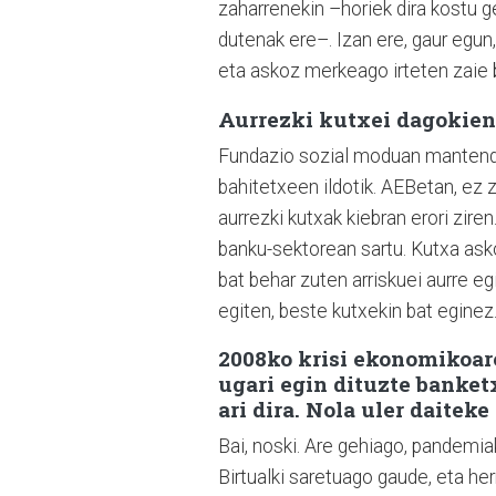
zaharrenekin –horiek dira kostu g
dutenak ere–. Izan ere, gaur egun
eta askoz merkeago irteten zaie 
Aurrezki kutxei dagokien
Fundazio sozial moduan mantendu 
bahitetxeen ildotik. AEBetan, ez z
aurrezki kutxak kiebran erori ziren
banku-sektorean sartu. Kutxa asko 
bat behar zuten arriskuei aurre eg
egiten, beste kutxekin bat eginez
2008ko krisi ekonomikoar
ugari egin dituzte banket
ari dira. Nola uler daiteke
Bai, noski. Are gehiago, pandemi
Birtualki saretuago gaude, eta he