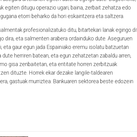
k egiten ditugu operazio ugari, baina, zerbait zehatza edo
ugana etorri beharko da hori eskaintzera eta saltzera.
lmentak profesionalizatuko ditu, bitartekari lanak egingo di
o dira, eta salmenten arabera ordainduko dute. Aseguruen
i, eta gaur egun jada Espainiako eremu isolatu batzuetan
a dute herriren batean, eta egun zehatzetan zabaldu arren,
omo gisa zenbaitetan, eta entitate horren zerbitzuak
tzen dituzte. Horrek ekar dezake langile-taldearen
atera, gastuak murriztea. Bankuaren sektorea beste edozein