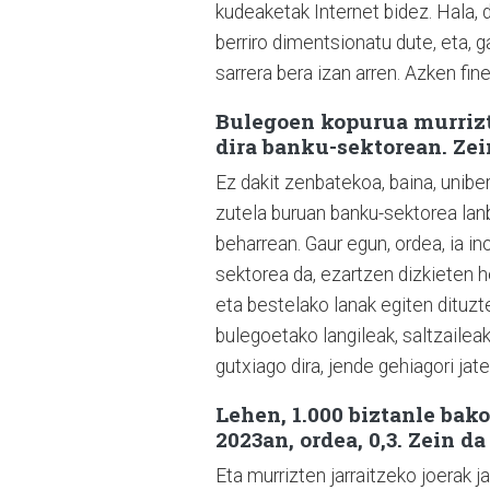
kudeaketak Internet bidez. Hala, d
berriro dimentsionatu dute, eta, ga
sarrera bera izan arren. Azken fi
Bulegoen kopurua murrizt
dira banku-sektorean. Zei
Ez dakit zenbatekoa, baina, uniber
zutela buruan banku-sektorea lan
beharrean. Gaur egun, ordea, ia ino
sektorea da, ezartzen dizkieten 
eta bestelako lanak egiten dituzt
bulegoetako langileak, saltzailea
gutxiago dira, jende gehiagori jat
Lehen, 1.000 biztanle bak
2023an, ordea, 0,3. Zein d
Eta murrizten jarraitzeko joerak j