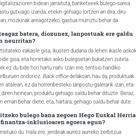
igitalizazioren bideari jarraituta, banketxeek bulego-sarea
stu gutxiago izanda, etekin gehiago lortzen ari dira, diru-
nean, mozkinak areagotzeko, gastua murriztu behar da.
eagaz batera, diozunez, lanpostuak ere galdu
n neurritan?
tsitateko irakasle gisa, ikusten dudana da lehen ikasle asko
bide gisa, eta horietako asko bulegoetan bukatzen zutela
rk ez du bide hori hartu nahi. Izan ere, tentsio handiko
helburuen ondorioz.
Back office
delakoan, hau da, produktuak
en atalean, ez da horrenbesteko lanpostu-galerarik izan, eta
k diren heinean, produktu gehiago saldu behar dituzte. Beraz,
en eman behar diete, eta, hartara, gehiago saldu behar dute.
oitzeko bulego bana zegoen Hego Euskal Herria
a finantza-inklusioaren egoera egun?
arraituko du. Hala ere, jendeak aurrez aurreko zerbitzua