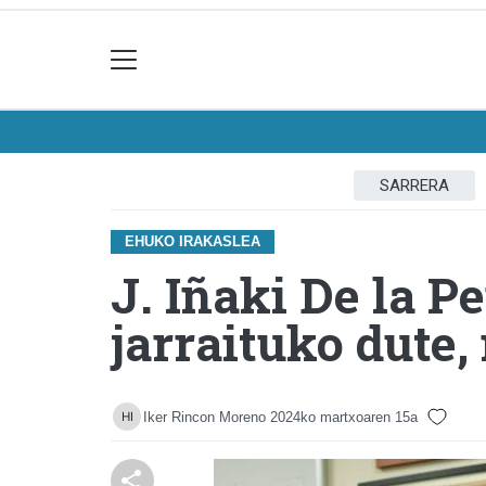
SARRERA
EHUKO IRAKASLEA
J. Iñaki De la 
jarraituko dute
Iker Rincon Moreno
2024ko martxoaren 15a