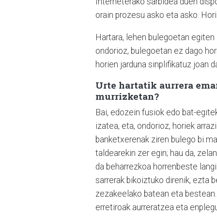
Interneterako sarbidea duen dispo
orain prozesu asko eta asko. Hori
Hartara, lehen bulegoetan egiten 
ondorioz, bulegoetan ez dago hor
horien jarduna sinplifikatuz joan da
Urte hartatik aurrera ema
murrizketan?
Bai, edozein fusiok edo bat-egite
izatea, eta, ondorioz, horiek arraz
banketxerenak ziren bulego bi ma
taldearekin zer egin; hau da, zela
da beharrezkoa horrenbeste langil
sarrerak bikoiztuko direnik, ezta
zezakeelako batean eta bestean. Ha
erretiroak aurreratzea eta enpleg