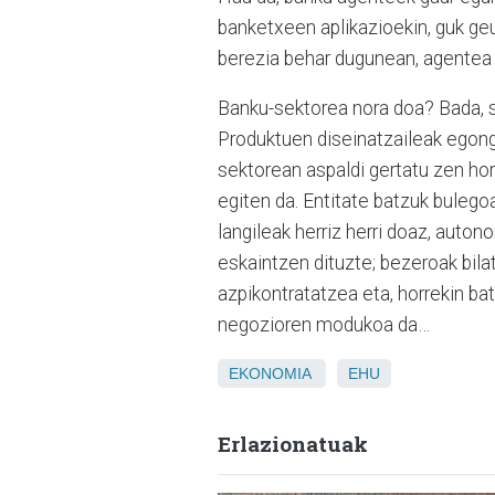
banketxeen aplikazioekin, guk geu
berezia behar dugunean, agentea g
Banku-sektorea nora doa? Bada, sa
Produktuen diseinatzaileak egong
sektorean aspaldi gertatu zen hor
egiten da. Entitate batzuk bulego
langileak herriz herri doaz, auton
eskaintzen dituzte; bezeroak bila
azpikontratatzea eta, horrekin b
negozioren modukoa da…
EKONOMIA
EHU
Erlazionatuak