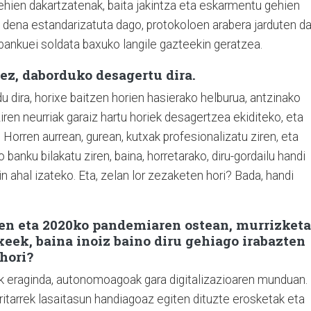
ehien dakartzatenak, baita jakintza eta eskarmentu gehien
, dena estandarizatuta dago, protokoloen arabera jarduten da
bankuei soldata baxuko langile gazteekin geratzea.
ez, daborduko desagertu dira.
dira, horixe baitzen horien hasierako helburua, antzinako
iren neurriak garaiz hartu horiek desagertzea ekiditeko, eta
. Horren aurrean, gurean, kutxak profesionalizatu ziren, eta
banku bilakatu ziren, baina, horretarako, diru-gordailu handi
in ahal izateko. Eta, zelan lor zezaketen hori? Bada, handi
.
en eta 2020ko pandemiaren ostean, murrizketa
xeek, baina inoiz baino diru gehiago irabazten
 hori?
ak eraginda, autonomoagoak gara digitalizazioaren munduan.
rritarrek lasaitasun handiagoaz egiten dituzte erosketak eta