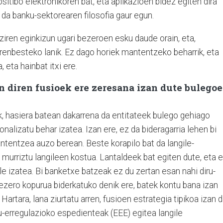
sitibo elektronikoren bat, eta aplikazioen bidez egiten dira
 da banku-sektorearen filosofia gaur egun.
ziren eginkizun ugari bezeroen esku daude orain, eta,
renbesteko lanik. Ez dago horiek mantentzeko beharrik, eta
, eta hainbat itxi ere.
n diren fusioek ere zeresana izan dute bulego
k, hasiera batean dakarrena da entitateek bulego gehiago
ionalizatu behar izatea. Izan ere, ez da bideragarria lehen bi
ntentzea auzo berean. Beste korapilo bat da langile-
n murriztu langileen kostua. Lantaldeek bat egiten dute, eta 
e izatea. Bi banketxe batzeak ez du zertan esan nahi diru-
 bezero kopurua biderkatuko denik ere, batek kontu bana izan
rtara, lana ziurtatu arren, fusioen estrategia tipikoa izan 
u-erregulazioko espedienteak (EEE) egitea langile