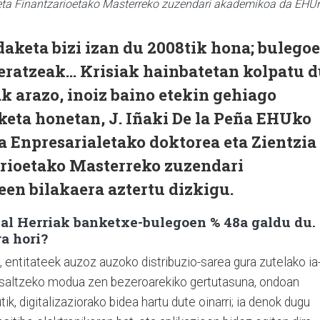
l eta Finantzarioetako Masterreko zuzendari akademikoa da EHU
aketa bizi izan du 2008tik hona; bulego
leratzeak... Krisiak hainbatetan kolpatu 
ak arazo, inoiz baino etekin gehiago
zketa honetan, J. Iñaki De la Peña EHUko
 Enpresarialetako doktorea eta Zientzia
arioetako Masterreko zuzendari
n bilakaera aztertu dizkigu.
kal Herriak banketxe-bulegoen % 48a galdu du.
a hori?
 entitateek auzoz auzoko distribuzio-sarea gura zutelako ia
ak saltzeko modua zen bezeroarekiko gertutasuna, ondoan
ik, digitalizaziorako bidea hartu dute oinarri; ia denok dugu