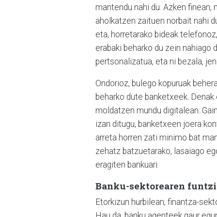
mantendu nahi du. Azken finean, 
aholkatzen zaituen norbait nahi du
eta, horretarako bideak telefonoz
erabaki beharko du zein nahiago du
pertsonalizatua, eta ni bezala, je
Ondorioz, bulego kopuruak behera
beharko dute banketxeek. Denak ez 
moldatzen mundu digitalean. Gaine
izan ditugu, banketxeen joera kont
arreta horren zati minimo bat ma
zehatz batzuetarako, lasaiago ego
eragiten bankuari.
Banku-sektorearen funtzi
Etorkizun hurbilean, finantza-sek
Hau da, banku agenteek gaur egun