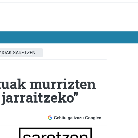
ZIOAK SARETZEN
stuak murrizten
jarraitzeko"
Gehitu gaitzazu Googlen