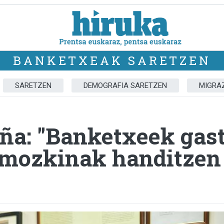
BANKETXEAK SARETZEN
SARETZEN
DEMOGRAFIA SARETZEN
MIGRA
Peña: "Banketxeek ga
, mozkinak handitzen 