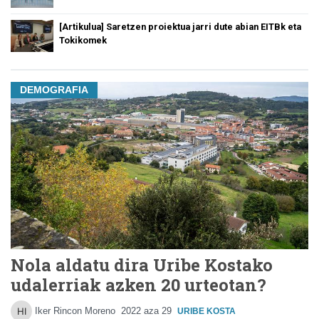
[Artikulua] Saretzen proiektua jarri dute abian EITBk eta
Tokikomek
DEMOGRAFIA
Nola aldatu dira Uribe Kostako
udalerriak azken 20 urteotan?
Iker Rincon Moreno
2022 aza 29
URIBE KOSTA