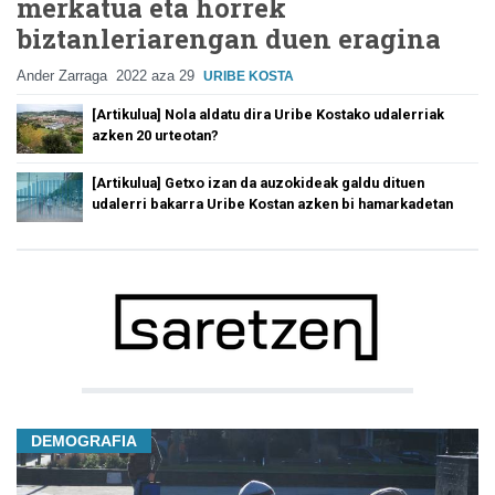
merkatua eta horrek
biztanleriarengan duen eragina
Ander Zarraga
2022 aza 29
URIBE KOSTA
[Artikulua] Nola aldatu dira Uribe Kostako udalerriak
azken 20 urteotan?
[Artikulua] Getxo izan da auzokideak galdu dituen
udalerri bakarra Uribe Kostan azken bi hamarkadetan
DEMOGRAFIA