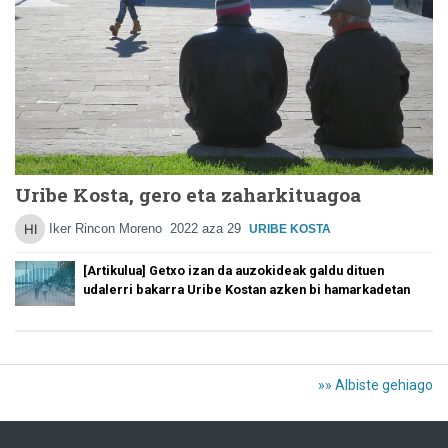
Uribe Kosta, gero eta zaharkituagoa
Iker Rincon Moreno
2022 aza 29
URIBE KOSTA
[Artikulua] Getxo izan da auzokideak galdu dituen
udalerri bakarra Uribe Kostan azken bi hamarkadetan
»» Albiste gehiago