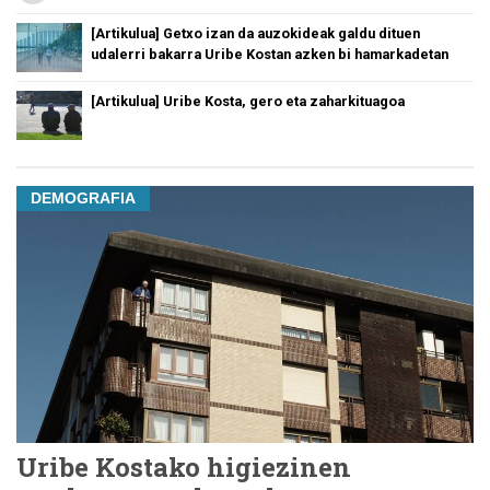
[Artikulua] Getxo izan da auzokideak galdu dituen
udalerri bakarra Uribe Kostan azken bi hamarkadetan
[Artikulua] Uribe Kosta, gero eta zaharkituagoa
DEMOGRAFIA
Uribe Kostako higiezinen