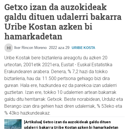
Getxo izan da auzokideak
galdu dituen udalerri bakarra
Uribe Kostan azken bi
hamarkadetan
Iker Rincon Moreno
2022 aza 29
URIBE KOSTA
Uribe Kostak bere biztanleria areagotu du azken 20
urteotan, 2001etik 2021era, Eustat - Euskal Estatistika
Erakundearen arabera. Denera, % 7,2 hazi da tokiko
biztanleria, hau da: 11.500 pertsona gehiago bizi dira
gurean. Hala ere, hazkundea ez da parekoa izan udalerri
guztietan. Izan ere, tokiko 10 udalerrien artean bakarrak
galdu ditu herritarrak: Getxok. Beste norabidean, Urduliz eta
Berango izan dira gehien hazi diren udalerriak, % 53eko eta
% 43ko hazkundeakaz.
[Artikulua] Getxo izan da auzokideak galdu dituen
udalerri bakarra Uribe Kostan azken bi hamarkadetan