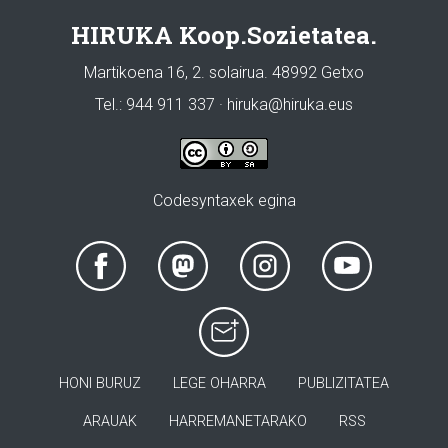
HIRUKA Koop.Sozietatea.
Martikoena 16, 2. solairua. 48992 Getxo
Tel.: 944 911 337 · hiruka@hiruka.eus
Codesyntaxek egina
HONI BURUZ
LEGE OHARRA
PUBLIZITATEA
ARAUAK
HARREMANETARAKO
RSS