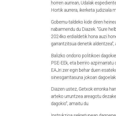
horren aurrean, Udalak espedientea
Hortik aurrera, ikerketa judiziala
Gobernu-taldeko kide diren heinea
nabarmendu du Diazek. "Gure helbu
2024ko erdialdetik hona auzi hon
garrantzitsua denetik aldentzea", 
Balizko ondorio politikoei dagok
PSE-EEk, eta berriro azpimarratu d
EAJri zer egin behar duen esateko
sinesgarritasuna jokoan dagoelako
Diazen ustez, Getxok erronka hand
arteko urruntzea areagotu dezake.
dagokio", amaitu du.
Instrukzioa sekretupean dagoene