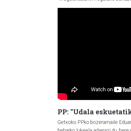
PP: "Udala eskuetatik
Getxoko PPko bozeramaile Eduardo
beharko lukeela adierazi du, bere 