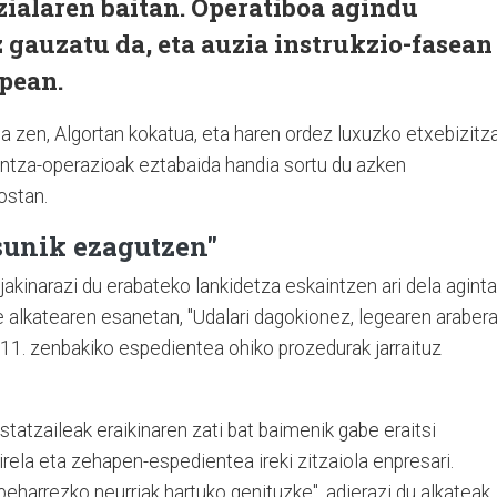
izialaren baitan. Operatiboa agindu
z gauzatu da, eta auzia instrukzio-fasean
upean.
tua zen, Algortan kokatua, eta haren ordez luxuzko etxebizitz
gintza-operazioak eztabaida handia sortu du azken
ostan.
sunik ezagutzen"
akinarazi du erabateko lankidetza eskaintzen ari dela aginta
rre alkatearen esanetan, "Udalari dagokionez, legearen araber
 11. zenbakiko espedientea ohiko prozedurak jarraituz
statzaileak eraikinaren zati bat baimenik gabe eraitsi
irela eta zehapen-espedientea ireki zitzaiola enpresari.
, beharrezko neurriak hartuko genituzke", adierazi du alkateak.