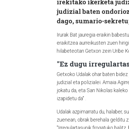
irekitako ikerketa jud
judizial baten ondorio
dago, sumario-sekret
Irurak Bat jauregia eraikin babes
eraikitzea aurreikusten zuen hiri
hilabeteotan Getxon zein Uribe K
"Ez dugu irregularta
Getxoko Udalak ohar baten bidez j
judizial eta polizialei. Amaia Agi
jokatu da, eta San Nikolas kaleko
izapidetu da" .
Udalak azpimarratu du, halaber, su
zuenean, obrak berehala gelditu z
"Irregulartasunik frogatuko balitz