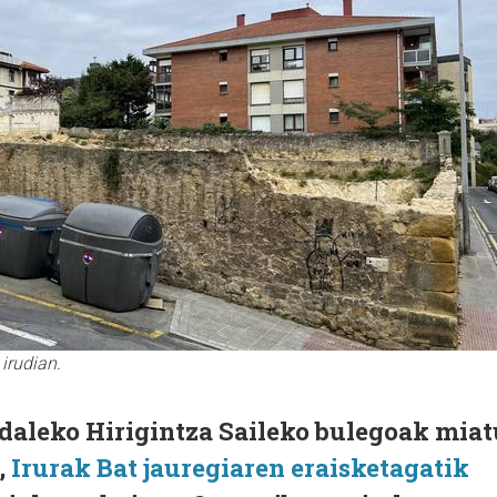
 irudian.
daleko Hirigintza Saileko bulegoak miat
,
Irurak Bat jauregiaren eraisketagatik