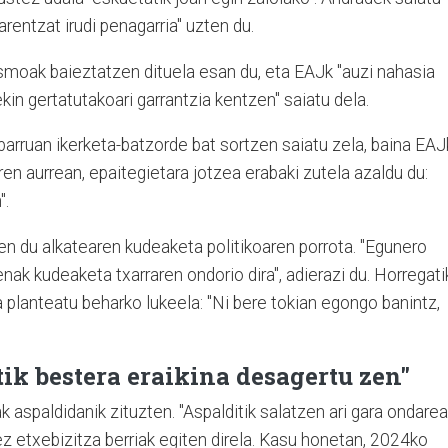
arentzat irudi penagarria" uzten du.
usmoak baieztatzen dituela esan du, eta EAJk "auzi nahasia
ekin gertatutakoari garrantzia kentzen" saiatu dela.
arruan ikerketa-batzorde bat sortzen saiatu zela, baina EAJ
en aurrean, epaitegietara jotzea erabaki zutela azaldu du:
".
en du alkatearen kudeaketa politikoaren porrota. "Egunero
enak kudeaketa txarraren ondorio dira", adierazi du. Horregati
 planteatu beharko lukeela: "Ni bere tokian egongo banintz,
tik bestera eraikina desagertu zen"
aspaldidanik zituzten. "Aspalditik salatzen ari gara ondarea
ez etxebizitza berriak egiten direla. Kasu honetan, 2024ko