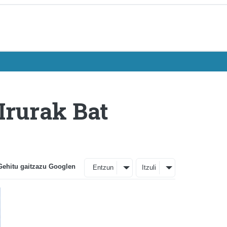
Irurak Bat
Gehitu gaitzazu Googlen
Entzun
Itzuli