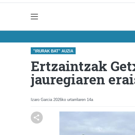
"IRURAK BAT" AUZIA
Ertzaintzak Get
jauregiaren era
Izaro Garcia
2026ko urtarrilaren 14a