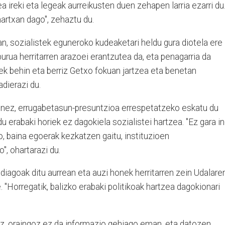
 ireki eta legeak aurreikusten duen zehapen larria ezarri du
 martxan dago", zehaztu du.
n, sozialistek eguneroko kudeaketari heldu gura diotela ere
rua herritarren arazoei erantzutea da, eta penagarria da
ek behin eta berriz Getxo fokuan jartzea eta benetan
adierazi du.
ienez, errugabetasun-presuntzioa errespetatzeko eskatu du
u erabaki horiek ez dagokiela sozialistei hartzea. "Ez gara in
, baina egoerak kezkatzen gaitu, instituzioen
", ohartarazi du.
iagoak ditu aurrean eta auzi honek herritarren zein Udalare
 "Horregatik, balizko erabaki politikoak hartzea dagokionari
z, oraingoz ez da informazio gehiago eman, eta datozen