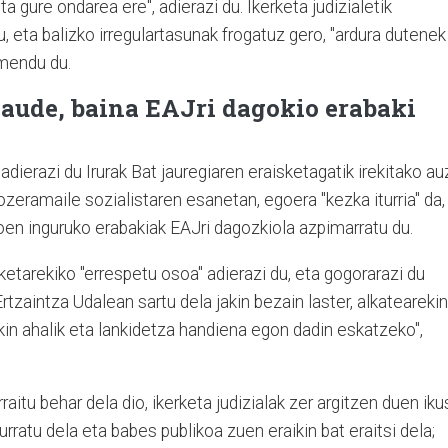
ita gure ondarea ere", adierazi du. Ikerketa judizialetik
, eta balizko irregulartasunak frogatuz gero, "ardura dutenek
rmendu du.
gaude, baina EAJri dagokio erabaki
ierazi du Irurak Bat jauregiaren eraisketagatik irekitako au
ozeramaile sozialistaren esanetan, egoera "kezka iturria" da,
koen inguruko erabakiak EAJri dagozkiola azpimarratu du.
ketarekiko "errespetu osoa" adierazi du, eta gogorarazi du
tzaintza Udalean sartu dela jakin bezain laster, alkatearekin
ekin ahalik eta lankidetza handiena egon dadin eskatzeko",
raitu behar dela dio, ikerketa judizialak zer argitzen duen iku
urratu dela eta babes publikoa zuen eraikin bat eraitsi dela;