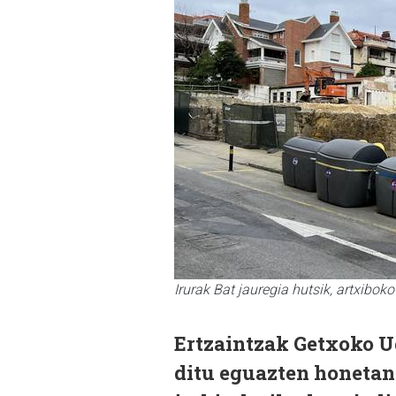
Irurak Bat jauregia hutsik, artxiboko
Ertzaintzak Getxoko U
ditu eguazten honetan