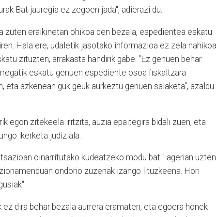
urak Bat jauregia ez zegoen jada", adierazi du.
ia zuten eraikinetan ohikoa den bezala, espedientea eskatu
iren. Hala ere, udaletik jasotako informazioa ez zela nahikoa
skatu zituzten, arrakasta handirik gabe. "Ez genuen behar
orregatik eskatu genuen espediente osoa fiskaltzara
, eta azkenean guk geuk aurkeztu genuen salaketa", azaldu
ik egon zitekeela iritzita, auzia epaitegira bidali zuen, eta
ngo ikerketa judiziala.
ntsazioan oinarritutako kudeatzeko modu bat " agerian uzten
ntzionamenduan ondorio zuzenak izango lituzkeena. Hori
gusiak".
ak ez dira behar bezala aurrera eramaten, eta egoera honek