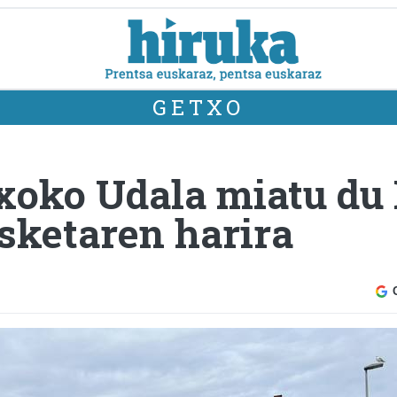
GETXO
xoko Udala miatu du 
isketaren harira