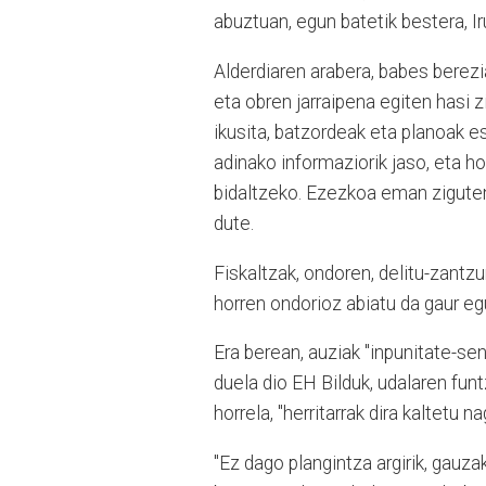
abuztuan, egun batetik bestera, Ir
Alderdiaren arabera, babes berez
eta obren jarraipena egiten hasi z
ikusita, batzordeak eta planoak e
adinako informaziorik jaso, eta h
bidaltzeko. Ezezkoa eman ziguten
dute.
Fiskaltzak, ondoren, delitu-zantzur
horren ondorioz abiatu da gaur egu
Era berean, auziak "inpunitate-se
duela dio EH Bilduk, udalaren fu
horrela, "herritarrak dira kaltetu na
"Ez dago plangintza argirik, gauz