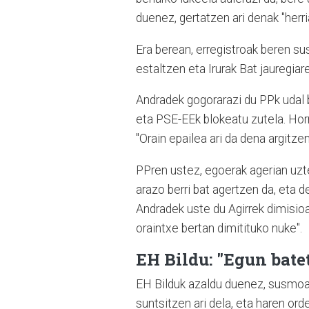
duenez, gertatzen ari denak "herri
Era berean, erregistroak beren s
estaltzen eta Irurak Bat jauregiar
Andradek gogorarazi du PPk udal b
eta PSE-EEk blokeatu zutela. Horr
"Orain epailea ari da dena argitzen
PPren ustez, egoerak agerian uzt
arazo berri bat agertzen da, eta d
Andradek uste du Agirrek dimisioa
oraintxe bertan dimitituko nuke".
EH Bildu: "Egun bate
EH Bilduk azaldu duenez, susmoak 
suntsitzen ari dela, eta haren ord