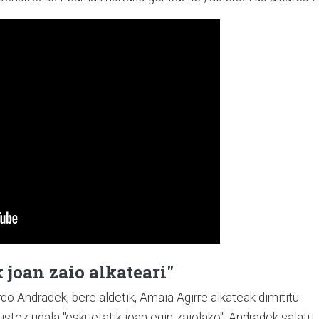
 joan zaio alkateari"
 Andradek, bere aldetik, Amaia Agirre alkateak dimititu
ustez udala "eskuetatik joan egin zaiolako". Andradek salatu