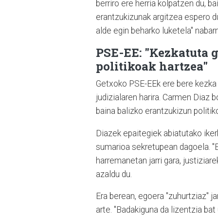
berriro ere herria kolpatzen du, ba
erantzukizunak argitzea espero du
alde egin beharko luketela" naba
PSE-EE: "Kezkatuta 
politikoak hartzea"
Getxoko PSE-EEk ere bere kezka ad
judizialaren harira. Carmen Diaz b
baina balizko erantzukizun politi
Diazek epaitegiek abiatutako iker
sumarioa sekretupean dagoela. "Er
harremanetan jarri gara, justiziar
azaldu du.
Era berean, egoera "zuhurtziaz" jar
arte. "Badakiguna da lizentzia bat 