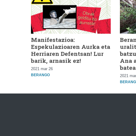
Manifestazioa:
Beran
Espekulazioaren Aurka eta
urali
Herriaren Defentsan! Lur
batzu
barik, arnasik ez!
Ana 
bate
2021 mar 26
BERANGO
2021 mar
BERANG