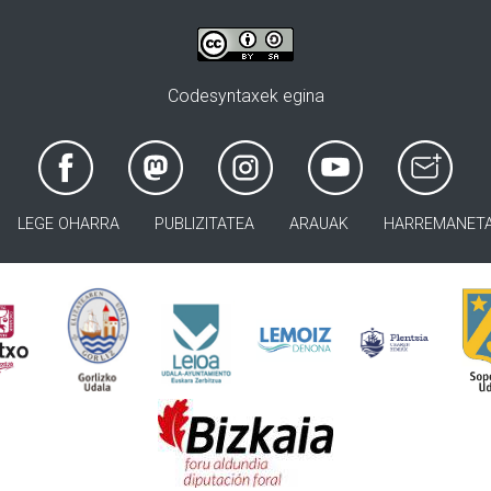
Codesyntaxek egina
LEGE OHARRA
PUBLIZITATEA
ARAUAK
HARREMANET