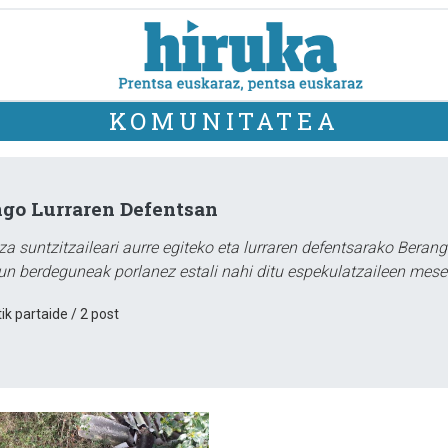
KOMUNITATEA
go Lurraren Defentsan
tza suntzitzaileari aurre egiteko eta lurraren defentsarako Beran
un berdeguneak porlanez estali nahi ditu espekulatzaileen mese
ik partaide / 2 post