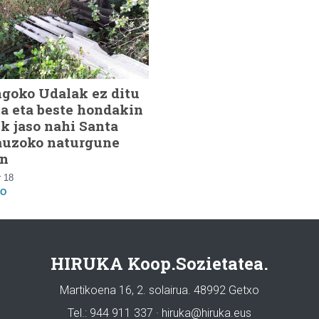
goko Udalak ez ditu
ta eta beste hondakin
k jaso nahi Santa
auzoko naturgune
an
 18
O
HIRUKA Koop.Sozietatea.
Martikoena 16, 2. solairua. 48992 Getxo
Tel.: 944 911 337 · hiruka@hiruka.eus