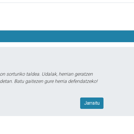
gon sorturiko taldea. Udalak, herrian geratzen
detan. Batu gaitezen gure herria defendatzeko!
Jarraitu