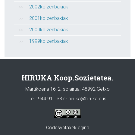
2002ko zenbakiak
2001ko zenbakiak
2000ko zenbakiak
1999ko zenbakiak
HIRUKA Koop.Sozietatea.
Martikoena 16, 2. solairua. 48992 Getxo
Tel.: 944 911 337 · hiruka@hiruka.eus
Codesyntaxek egina