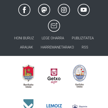
HONI BURUZ
LEGE OHARRA
PUBLIZITATEA
ARAUAK
HARREMANETARAKO
RSS