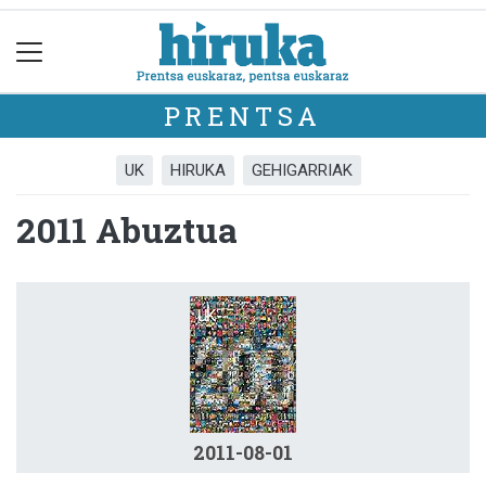
PRENTSA
UK
HIRUKA
GEHIGARRIAK
2011 Abuztua
2011-08-01