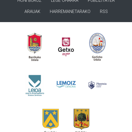
HONI BURUZ
LEGE OHARRA
PUBLIZITATEA
ARAUAK
HARREMANETARAKO
RSS