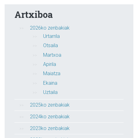
Artxiboa
2026ko zenbakiak
Urtarrila
Otsaila
Martxoa
Apirila
Maiatza
Ekaina
Uztaila
2025ko zenbakiak
2024ko zenbakiak
2023ko zenbakiak