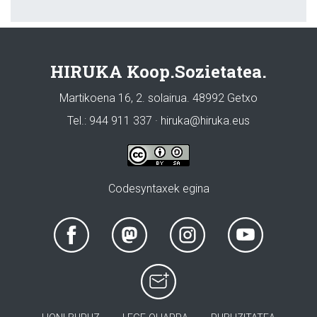
HIRUKA Koop.Sozietatea.
Martikoena 16, 2. solairua. 48992 Getxo
Tel.: 944 911 337 · hiruka@hiruka.eus
Codesyntaxek egina