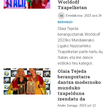
Worldcdf
Txapelketan
Erredakzioa
2023 aza 24
BERANGO
Olaia Tejeda
berangoztarrak Worldcdf
2023ko Mundialerako
Ligako Nazioarteko
Txapelketan parte hartu du,
Italian, eta line dance
estiloko hiru kategor…
Olaia Tejeda
berangoztarra
dantza modernoko
munduko
txapelduna
izendatu da
Ander Zarraga
2023 uzt 12