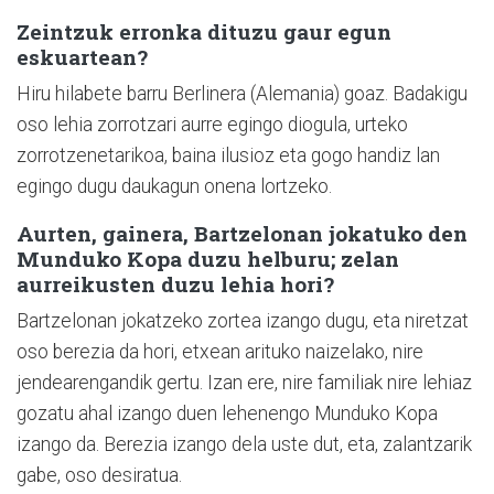
Zeintzuk erronka dituzu gaur egun
eskuartean?
Hiru hilabete barru Berlinera (Alemania) goaz. Badakigu
oso lehia zorrotzari aurre egingo diogula, urteko
zorrotzenetarikoa, baina ilusioz eta gogo handiz lan
egingo dugu daukagun onena lortzeko.
Aurten, gainera, Bartzelonan jokatuko den
Munduko Kopa duzu helburu; zelan
aurreikusten duzu lehia hori?
Bartzelonan jokatzeko zortea izango dugu, eta niretzat
oso berezia da hori, etxean arituko naizelako, nire
jendearengandik gertu. Izan ere, nire familiak nire lehiaz
gozatu ahal izango duen lehenengo Munduko Kopa
izango da. Berezia izango dela uste dut, eta, zalantzarik
gabe, oso desiratua.