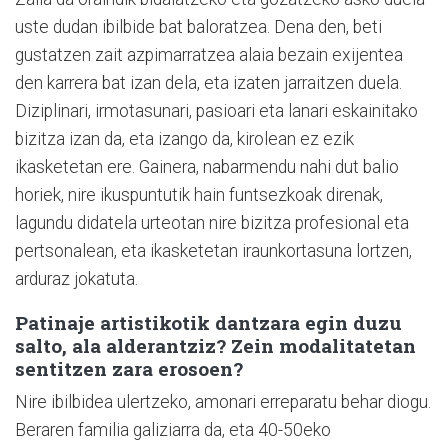
uste dudan ibilbide bat baloratzea. Dena den, beti
gustatzen zait azpimarratzea alaia bezain exijentea
den karrera bat izan dela, eta izaten jarraitzen duela.
Diziplinari, irmotasunari, pasioari eta lanari eskainitako
bizitza izan da, eta izango da, kirolean ez ezik
ikasketetan ere. Gainera, nabarmendu nahi dut balio
horiek, nire ikuspuntutik hain funtsezkoak direnak,
lagundu didatela urteotan nire bizitza profesional eta
pertsonalean, eta ikasketetan iraunkortasuna lortzen,
arduraz jokatuta.
Patinaje artistikotik dantzara egin duzu
salto, ala alderantziz? Zein modalitatetan
sentitzen zara erosoen?
Nire ibilbidea ulertzeko, amonari erreparatu behar diogu.
Beraren familia galiziarra da, eta 40-50eko