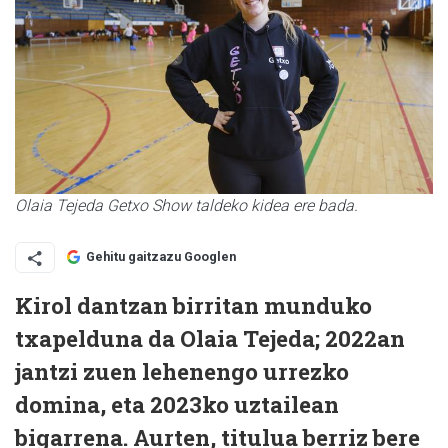
Olaia Tejeda Getxo Show taldeko kidea ere bada.
Gehitu gaitzazu Googlen
Kirol dantzan birritan munduko
txapelduna da Olaia Tejeda; 2022an
jantzi zuen lehenengo urrezko
domina, eta 2023ko uztailean
bigarrena. Aurten, titulua berriz bere