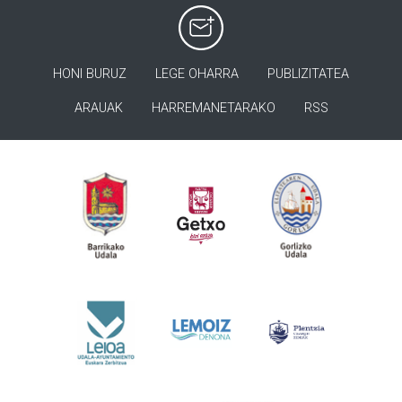
HONI BURUZ
LEGE OHARRA
PUBLIZITATEA
ARAUAK
HARREMANETARAKO
RSS