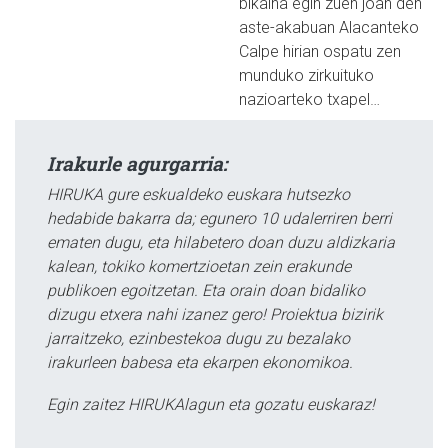
bikaina egin zuen joan den
aste-akabuan Alacanteko
Calpe hirian ospatu zen
munduko zirkuituko
nazioarteko txapel…
Irakurle agurgarria:
HIRUKA gure eskualdeko euskara hutsezko
hedabide bakarra da; egunero 10 udalerriren berri
ematen dugu, eta hilabetero doan duzu aldizkaria
kalean, tokiko komertzioetan zein erakunde
publikoen egoitzetan. Eta orain doan bidaliko
dizugu etxera nahi izanez gero! Proiektua bizirik
jarraitzeko, ezinbestekoa dugu zu bezalako
irakurleen babesa eta ekarpen ekonomikoa.
Egin zaitez HIRUKAlagun eta gozatu euskaraz!