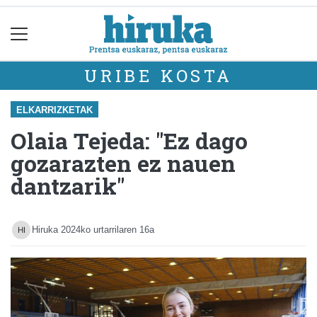
URIBE KOSTA
ELKARRIZKETAK
Olaia Tejeda: "Ez dago
gozarazten ez nauen
dantzarik"
Hiruka
2024ko urtarrilaren 16a