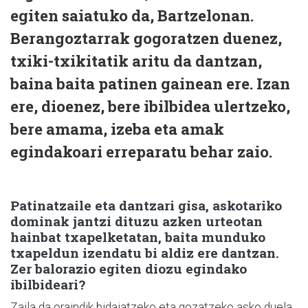
egiten saiatuko da, Bartzelonan.
Berangoztarrak gogoratzen duenez,
txiki-txikitatik aritu da dantzan,
baina baita patinen gainean ere. Izan
ere, dioenez, bere ibilbidea ulertzeko,
bere amama, izeba eta amak
egindakoari erreparatu behar zaio.
Patinatzaile eta dantzari gisa, askotariko
dominak jantzi dituzu azken urteotan
hainbat txapelketatan, baita munduko
txapeldun izendatu bi aldiz ere dantzan.
Zer balorazio egiten diozu egindako
ibilbideari?
Zaila da oraindik bidaiatzeko eta gozatzeko asko duela