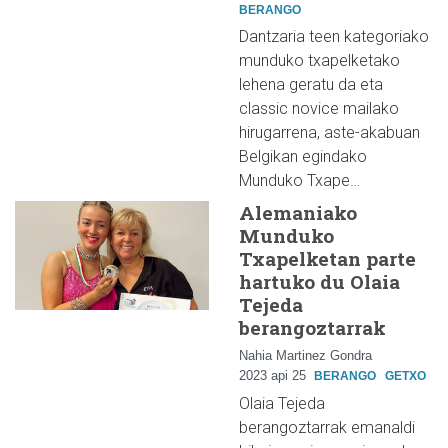
BERANGO
Dantzaria teen kategoriako
munduko txapelketako
lehena geratu da eta
classic novice mailako
hirugarrena, aste-akabuan
Belgikan egindako
Munduko Txape…
Alemaniako
Munduko
Txapelketan parte
hartuko du Olaia
Tejeda
berangoztarrak
Nahia Martinez Gondra
2023 api 25
BERANGO
GETXO
Olaia Tejeda
berangoztarrak emanaldi