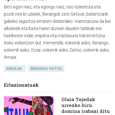
Beti egon naiz, eta egongo naiz, oso eskertuta eta
pozik nire bi udalek, Berangok zein Getxok, baldintzarik
gabeko laguntza ematen didatelako. Harrotasuna da bai
alkateek eta baita haien atzean dauden taldeak ere
hainbeste indar, enpatia eta maitasuna transmititzea.
Asko eskertzen dut. Hemendik, eskerrik asko, Berango;
eskerrik asko, Itziar; eskerrik asko, Getxo; eskerrik asko,
Amaia.
KIROLAK
BERANGO
GETXO
Erlazionatuak
Olaia Tejedak
urrezko hiru
domina irabazi ditu