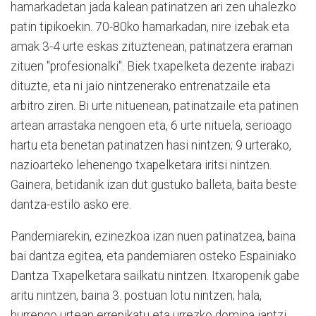
hamarkadetan jada kalean patinatzen ari zen uhalezko
patin tipikoekin. 70-80ko hamarkadan, nire izebak eta
amak 3-4 urte eskas zituztenean, patinatzera eraman
zituen "profesionalki". Biek txapelketa dezente irabazi
dituzte, eta ni jaio nintzenerako entrenatzaile eta
arbitro ziren. Bi urte nituenean, patinatzaile eta patinen
artean arrastaka nengoen eta, 6 urte nituela, serioago
hartu eta benetan patinatzen hasi nintzen; 9 urterako,
nazioarteko lehenengo txapelketara iritsi nintzen.
Gainera, betidanik izan dut gustuko balleta, baita beste
dantza-estilo asko ere.
Pandemiarekin, ezinezkoa izan nuen patinatzea, baina
bai dantza egitea, eta pandemiaren osteko Espainiako
Dantza Txapelketara sailkatu nintzen. Itxaropenik gabe
aritu nintzen, baina 3. postuan lotu nintzen; hala,
hurrengo urtean errepikatu eta urrezko domina jantzi