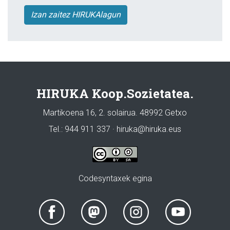
Izan zaitez HIRUKAlagun
HIRUKA Koop.Sozietatea.
Martikoena 16, 2. solairua. 48992 Getxo
Tel.: 944 911 337 · hiruka@hiruka.eus
Codesyntaxek egina