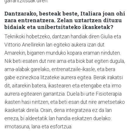
garrantzitsuak diren.
Dantzarako, besteak beste, Italiara joan ohi
zara entrenatzera. Zelan uztartzen dituzu
bidaiak eta unibertsitateko ikasketak?
Teknikoki hobetzeko, dantzan handiak diren Giulia eta
Vittorio Anellirekin lan egiteko aukera izan dut.
Amarekin, bigarren munduko kopara eraman ninduten.
Nik beti esaten dut nire ama eta biok bat egiten dugula,
ama-alabak garelako, entrenatzaile-ikasle, eta bera
gabe ezinezkoa litzateke aurrera egitea. Berak irakatsi
dit, aitarekin batera, ikastearen eta etengabe eta irmo
aurrera egitearen garrantzia. Duela bi urte Fisioterapia
ikasten hasi nintzen, eta beti esan dut nire ametsetako
ikasketak direla. Orain, dena integratzea ez da lan
erreza, bi aldeetatik lan handia eskatzen duelako:
irmotasuna, lana eta esfortzua.