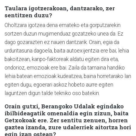
Taulara igotzerakoan, dantzarako, zer
sentitzen duzu?
Oholtzara igotzea dena emateko eta gorputzarekin
sortzen duzun mugimenduaz gozatzeko unea da. Ez
dago gozarazten ez nauen dantzarik. Orain, egia da
urduritasuna dagoela, baita autoexijentzia ere bai; lehia
bakoitzean, kanpo-faktoreak aldatu egiten dira eta,
ondorioz, emozioak ere bai. Zaila da tamaina handiko
lehia batean emozioak kudeatzea, baina horretarako lan
egiten dugu, egoerari askoz hobeto aurre egiten
laguntzen digun talde tekniko oso batekin.
Orain gutxi, Berangoko Udalak egindako
ibilbideagatik omenaldia egin zizun, baita
Getxokoak ere. Zer sentitu zenuen, horren
gaztea izanda, zure udalerriek aitortza hori
egin izan ostean?