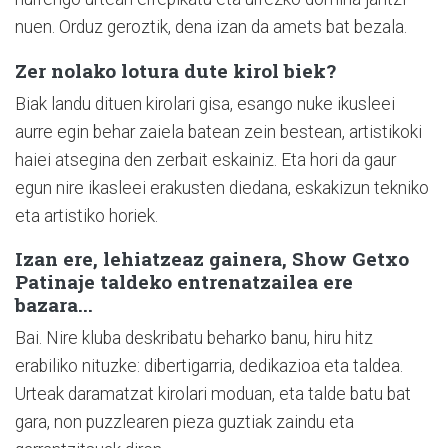
nuen. Orduz geroztik, dena izan da amets bat bezala.
Zer nolako lotura dute kirol biek?
Biak landu dituen kirolari gisa, esango nuke ikusleei
aurre egin behar zaiela batean zein bestean, artistikoki
haiei atsegina den zerbait eskainiz. Eta hori da gaur
egun nire ikasleei erakusten diedana, eskakizun tekniko
eta artistiko horiek.
Izan ere, lehiatzeaz gainera, Show Getxo
Patinaje taldeko entrenatzailea ere
bazara...
Bai. Nire kluba deskribatu beharko banu, hiru hitz
erabiliko nituzke: dibertigarria, dedikazioa eta taldea.
Urteak daramatzat kirolari moduan, eta talde batu bat
gara, non puzzlearen pieza guztiak zaindu eta