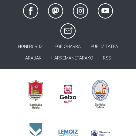
HONI BURUZ
LEGE OHARRA
PUBLIZITATEA
ARAUAK
HARREMANETARAKO
RSS