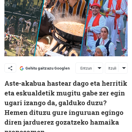
Entzun
Itzuli
Gehitu gaitzazu Googlen
Aste-akabua hastear dago eta herritik
eta eskualdetik mugitu gabe zer egin
ugari izango da, galduko duzu?
Hemen dituzu gure inguruan egingo
diren jarduerez gozatzeko hamaika
proposamen.