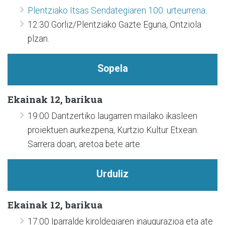
Plentziako Itsas Sendategiaren 100. urteurrena.
12:30 Gorliz/Plentziako Gazte Eguna, Ontziola
plzan.
Sopela
Ekainak 12, barikua
19:00 Dantzertiko laugarren mailako ikasleen
proiektuen aurkezpena, Kurtzio Kultur Etxean.
Sarrera doan, aretoa bete arte.
Urduliz
Ekainak 12, barikua
17:00 Iparralde kiroldegiaren inaugurazioa eta ate