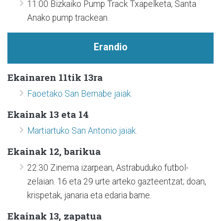
11:00 Bizkaiko Pump Track Txapelketa, Santa
Anako pump trackean.
Erandio
Ekainaren 11tik 13ra
Faoetako San Bernabe jaiak.
Ekainak 13 eta 14
Martiartuko San Antonio jaiak.
Ekainak 12, barikua
22:30 Zinema izarpean, Astrabuduko futbol-
zelaian. 16 eta 29 urte arteko gazteentzat; doan,
krispetak, janaria eta edaria barne.
Ekainak 13, zapatua