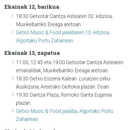
Ekainak 12, barikua
18:30 Getxotar Dantza Astearen 32. edizioa,
Muxikebarriko Ereaga aretoan.
Getxo Music & Food jaialdiaren 10. edizioa,
Algortako Portu Zaharrean.
Ekainak 13, zapatua
11:00, 12:45 eta 19:00 Getxotar Dantza Astearen
emanaldiak, Muxikebarriko Ereaga aretoan.
18:30 Getxo Eszena Kalean:
Loratzen
zirku-
ikuskizuna, Areetako Geltokia plazan. Doan.
19:30 Dantza Plaza, Romoko Santa Eugenia
plazan.
Getxo Music & Food jaialdia, Algortako Portu
Zaharrean.