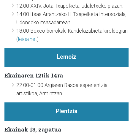
12:00 XXIV. Jota Txapelketa, udaletxeko plazan.
14:00 Itsas Arrantzako II. Txapelketa Intersoziala,
Udondoko itsasadarrean.
18:00 Boxeo-borrokak, Kandelazubieta kiroldegian.
(
leioa.net
)
Lemoiz
Ekainaren 12tik 14ra
22:00-01:00 Argiaren Basoa esperientzia
artistikoa, Armintzan.
Plentzia
Ekainak 13, zapatua