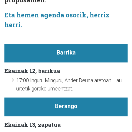
Eta hemen agenda osorik, herriz
herri.
Barrika
Ekainak 12, barikua
17:00 Inguru Minguru, Ander Deuna aretoan. Lau
urtetik gorako umeentzat.
Berango
Ekainak 13, zapatua