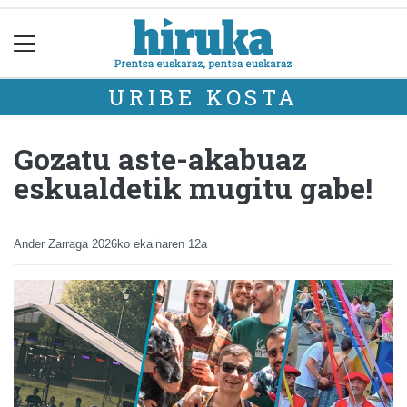
URIBE KOSTA
Gozatu aste-akabuaz
eskualdetik mugitu gabe!
Ander Zarraga
2026ko ekainaren 12a