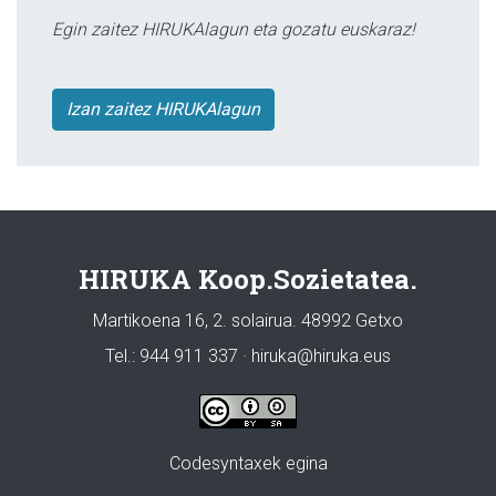
Egin zaitez HIRUKAlagun eta gozatu euskaraz!
Izan zaitez HIRUKAlagun
HIRUKA Koop.Sozietatea.
Martikoena 16, 2. solairua. 48992 Getxo
Tel.: 944 911 337 · hiruka@hiruka.eus
Codesyntaxek egina