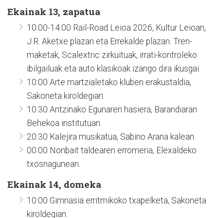
Ekainak 13, zapatua
10:00-14:00 Rail-Road Leioa 2026, Kultur Leioan,
J.R. Aketxe plazan eta Errekalde plazan. Tren-
maketak, Scalextric zirkuituak, irrati-kontroleko
ibilgailuak eta auto klasikoak izango dira ikusgai.
10:00 Arte martzialetako kluben erakustaldia,
Sakoneta kiroldegian.
10:30 Antzinako Egunaren hasiera, Barandiaran
Behekoa institutuan.
20:30 Kalejira musikatua, Sabino Arana kalean.
00:00 Nonbait taldearen erromeria, Elexaldeko
txosnagunean.
Ekainak 14, domeka
10:00 Gimnasia erritmikoko txapelketa, Sakoneta
kiroldegian.