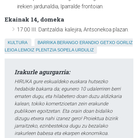
irekien jardunaldia, Iparralde frontoian.
Ekainak 14, domeka
17:00 III. Dantzaldia: kalejira, Antsonekoa plazan.
KULTURA
BARRIKA
BERANGO
ERANDIO
GETXO
GORLIZ
LEIOA
LEMOIZ
PLENTZIA
SOPELA
URDULIZ
Irakurle agurgarria:
HIRUKA gure eskualdeko euskara hutsezko
hedabide bakarra da; egunero 10 udalerriren berri
ematen dugu, eta hilabetero doan duzu aldizkaria
kalean, tokiko komertzioetan zein erakunde
publikoen egoitzetan. Eta orain doan bidaliko
dizugu etxera nahi izanez gero! Proiektua bizirik
jarraitzeko, ezinbestekoa dugu zu bezalako
irakurleen babesa eta ekarpen ekonomikoa.