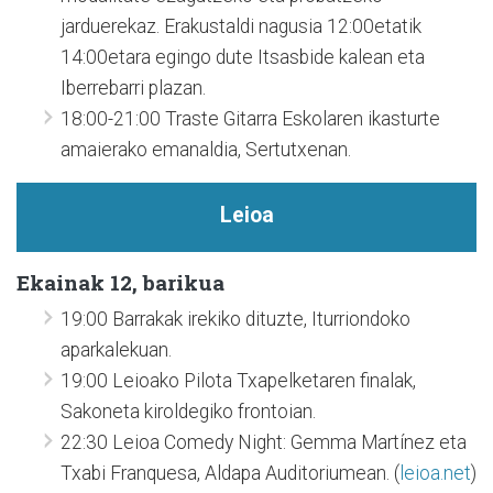
jarduerekaz. Erakustaldi nagusia 12:00etatik
14:00etara egingo dute Itsasbide kalean eta
Iberrebarri plazan.
18:00-21:00 Traste Gitarra Eskolaren ikasturte
amaierako emanaldia, Sertutxenan.
Leioa
Ekainak 12, barikua
19:00 Barrakak irekiko dituzte, Iturriondoko
aparkalekuan.
19:00 Leioako Pilota Txapelketaren finalak,
Sakoneta kiroldegiko frontoian.
22:30 Leioa Comedy Night: Gemma Martínez eta
Txabi Franquesa, Aldapa Auditoriumean. (
leioa.net
)