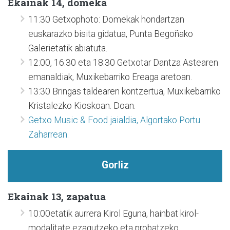
Ekainak 14, domeka
11:30 Getxophoto: Domekak hondartzan
euskarazko bisita gidatua, Punta Begoñako
Galerietatik abiatuta.
12:00, 16:30 eta 18:30 Getxotar Dantza Astearen
emanaldiak, Muxikebarriko Ereaga aretoan.
13:30 Bringas taldearen kontzertua, Muxikebarriko
Kristalezko Kioskoan. Doan.
Getxo Music & Food jaialdia, Algortako Portu
Zaharrean.
Gorliz
Ekainak 13, zapatua
10:00etatik aurrera Kirol Eguna, hainbat kirol-
modalitate ezagutzeko eta probatzeko