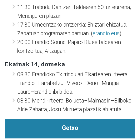
11:30 Trabudu Dantzari Taldearen 50. urteurrena,
Mendiguren plazan.
17:30 Umeentzako antzerkia: Ehiztari ehizatua,
Zapatuan programaren barruan. (
erandio.eus
)
20:00 Erandio Sound: Papiro Blues taldearen
kontzertua, Altzagan.
Ekainak 14, domeka
08:30 Erandioko Txirrindulari Elkartearen irteera:
Erandio–Larrabetzu–Vivero–Derio–Mungia–
Lauro–Erandio ibilbidea.
08:30 Mendi-irteera: Bolueta–Malmasin–Bilboko
Alde Zaharra, Josu Murueta plazatik abiatuta.
Getxo