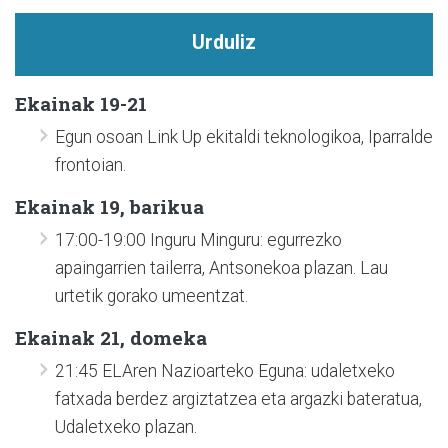
Urduliz
Ekainak 19-21
Egun osoan Link Up ekitaldi teknologikoa, Iparralde
frontoian.
Ekainak 19, barikua
17:00-19:00 Inguru Minguru: egurrezko
apaingarrien tailerra, Antsonekoa plazan. Lau
urtetik gorako umeentzat.
Ekainak 21, domeka
21:45 ELAren Nazioarteko Eguna: udaletxeko
fatxada berdez argiztatzea eta argazki bateratua,
Udaletxeko plazan.