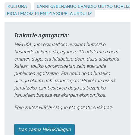
KULTURA
BARRIKA
BERANGO
ERANDIO
GETXO
GORLIZ
LEIOA
LEMOIZ
PLENTZIA
SOPELA
URDULIZ
Irakurle agurgarria:
HIRUKA gure eskualdeko euskara hutsezko
hedabide bakarra da; egunero 10 udalerriren berri
ematen dugu, eta hilabetero doan duzu aldizkaria
kalean, tokiko komertzioetan zein erakunde
publikoen egoitzetan. Eta orain doan bidaliko
dizugu etxera nahi izanez gero! Proiektua bizirik
jarraitzeko, ezinbestekoa dugu zu bezalako
irakurleen babesa eta ekarpen ekonomikoa.
Egin zaitez HIRUKAlagun eta gozatu euskaraz!
Izan zaitez HIRUKAlagun