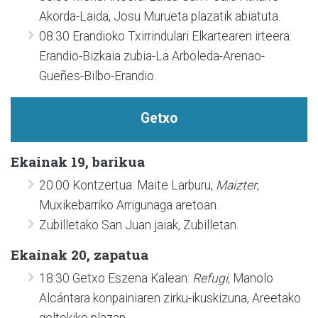
Akorda-Laida, Josu Murueta plazatik abiatuta.
08:30 Erandioko Txirrindulari Elkartearen irteera:
Erandio-Bizkaia zubia-La Arboleda-Arenao-
Gueñes-Bilbo-Erandio.
Getxo
Ekainak 19, barikua
20:00 Kontzertua: Maite Larburu,
Maizter
,
Muxikebarriko Arrigunaga aretoan.
Zubilletako San Juan jaiak, Zubilletan.
Ekainak 20, zapatua
18:30 Getxo Eszena Kalean:
Refugi
, Manolo
Alcántara konpainiaren zirku-ikuskizuna, Areetako
geltokiko plazan.