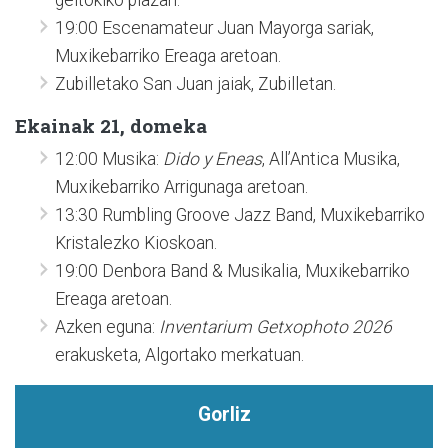
19:00 Escenamateur Juan Mayorga sariak,
Muxikebarriko Ereaga aretoan.
Zubilletako San Juan jaiak, Zubilletan.
Ekainak 21, domeka
12:00 Musika:
Dido y Eneas
, All’Antica Musika,
Muxikebarriko Arrigunaga aretoan.
13:30 Rumbling Groove Jazz Band, Muxikebarriko
Kristalezko Kioskoan.
19:00 Denbora Band & Musikalia, Muxikebarriko
Ereaga aretoan.
Azken eguna:
Inventarium Getxophoto 2026
erakusketa, Algortako merkatuan.
Gorliz