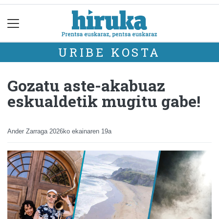
URIBE KOSTA
Gozatu aste-akabuaz
eskualdetik mugitu gabe!
Ander Zarraga
2026ko ekainaren 19a