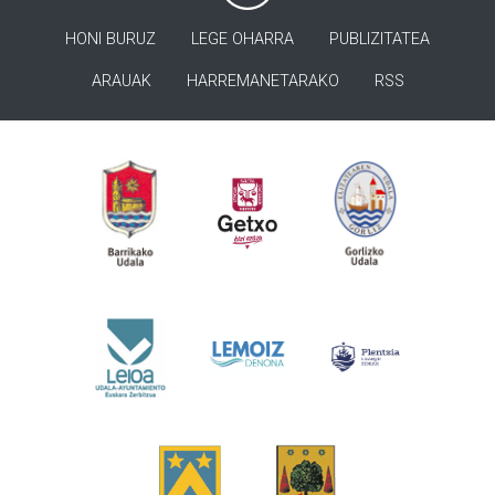
HONI BURUZ
LEGE OHARRA
PUBLIZITATEA
ARAUAK
HARREMANETARAKO
RSS