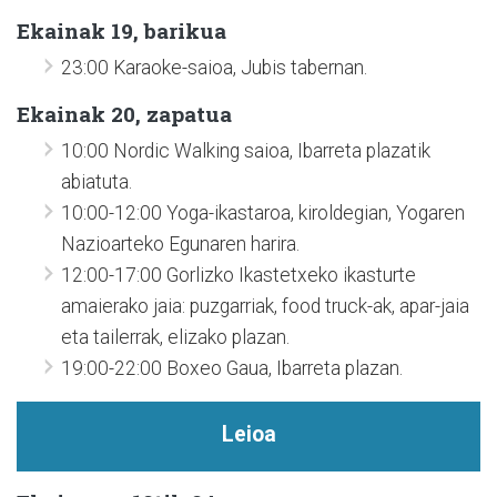
Ekainak 19, barikua
23:00 Karaoke-saioa, Jubis tabernan.
Ekainak 20, zapatua
10:00 Nordic Walking saioa, Ibarreta plazatik
abiatuta.
10:00-12:00 Yoga-ikastaroa, kiroldegian, Yogaren
Nazioarteko Egunaren harira.
12:00-17:00 Gorlizko Ikastetxeko ikasturte
amaierako jaia: puzgarriak, food truck-ak, apar-jaia
eta tailerrak, elizako plazan.
19:00-22:00 Boxeo Gaua, Ibarreta plazan.
Leioa