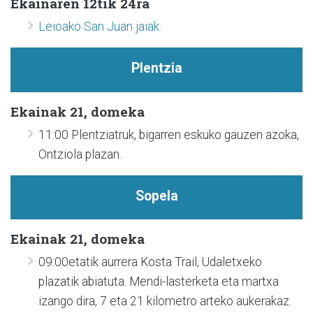
Ekainaren 12tik 24ra
Leioako San Juan jaiak.
Plentzia
Ekainak 21, domeka
11:00 Plentziatruk, bigarren eskuko gauzen azoka,
Ontziola plazan.
Sopela
E
kainak 21, domeka
09:00etatik aurrera Kosta Trail, Udaletxeko
plazatik abiatuta. Mendi-lasterketa eta martxa
izango dira, 7 eta 21 kilometro arteko aukerakaz.