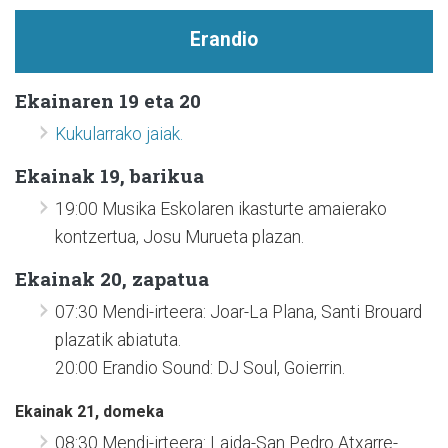
Erandio
Ekainaren 19 eta 20
Kukularrako jaiak.
Ekainak 19, barikua
19:00 Musika Eskolaren ikasturte amaierako
kontzertua, Josu Murueta plazan.
Ekainak 20, zapatua
07:30 Mendi-irteera: Joar-La Plana, Santi Brouard
plazatik abiatuta.
20:00 Erandio Sound: DJ Soul, Goierrin.
Ekainak 21, domeka
08:30 Mendi-irteera: Laida-San Pedro Atxarre-