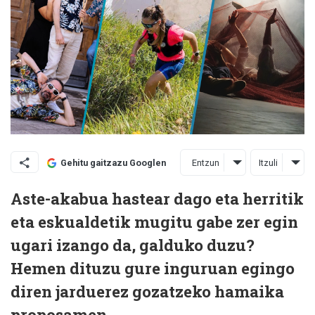
Entzun
Itzuli
Gehitu gaitzazu Googlen
Aste-akabua hastear dago eta herritik
eta eskualdetik mugitu gabe zer egin
ugari izango da, galduko duzu?
Hemen dituzu gure inguruan egingo
diren jarduerez gozatzeko hamaika
proposamen.