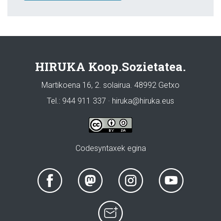
HIRUKA Koop.Sozietatea.
Martikoena 16, 2. solairua. 48992 Getxo
Tel.: 944 911 337 · hiruka@hiruka.eus
Codesyntaxek egina