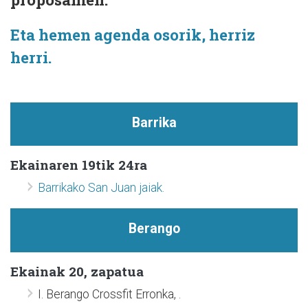
Eta hemen agenda osorik, herriz
herri.
Barrika
Ekainaren 19tik 24ra
Barrikako San Juan jaiak.
Berango
Ekainak 20, zapatua
I. Berango Crossfit Erronka, .