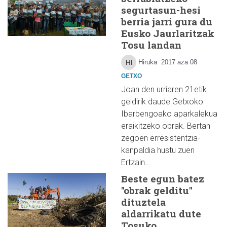
segurtasun-hesi
berria jarri gura du
Eusko Jaurlaritzak
Tosu landan
Hiruka
2017 aza 08
GETXO
Joan den urriaren 21etik
geldirik daude Getxoko
Ibarbengoako aparkalekua
eraikitzeko obrak. Bertan
zegoen erresistentzia-
kanpaldia hustu zuen
Ertzain…
Beste egun batez
"obrak gelditu"
dituztela
aldarrikatu dute
Tosuko