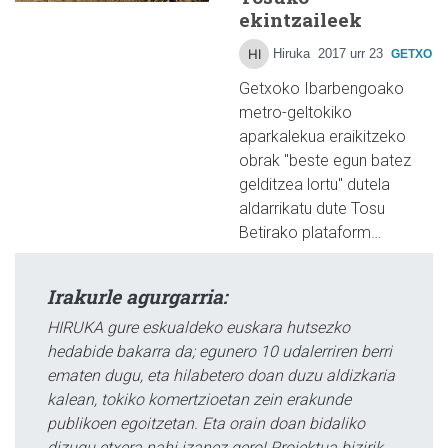
ekintzaileek
Hiruka
2017 urr 23
GETXO
Getxoko Ibarbengoako
metro-geltokiko
aparkalekua eraikitzeko
obrak "beste egun batez
gelditzea lortu" dutela
aldarrikatu dute Tosu
Betirako plataform…
Irakurle agurgarria:
HIRUKA gure eskualdeko euskara hutsezko
hedabide bakarra da; egunero 10 udalerriren berri
ematen dugu, eta hilabetero doan duzu aldizkaria
kalean, tokiko komertzioetan zein erakunde
publikoen egoitzetan. Eta orain doan bidaliko
dizugu etxera nahi izanez gero! Proiektua bizirik