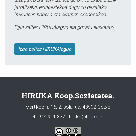
jarraitzeko, ezinbestekoa dugu zu bezalako
irakurleen babesa eta ekarpen ekonomikoa.
Egin zaitez HIRUKAlagun eta gozatu euskaraz!
Izan zaitez HIRUKAlagun
HIRUKA Koop.Sozietatea.
Martikoena 16, 2. solairua. 48992 Getxo
Tel.: 944 911 337 · hiruka@hiruka.eus