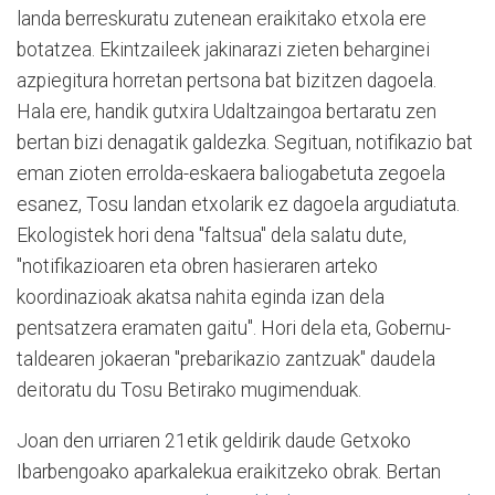
landa berreskuratu zutenean eraikitako etxola ere
botatzea. Ekintzaileek jakinarazi zieten beharginei
azpiegitura horretan pertsona bat bizitzen dagoela.
Hala ere, handik gutxira Udaltzaingoa bertaratu zen
bertan bizi denagatik galdezka. Segituan, notifikazio bat
eman zioten errolda-eskaera baliogabetuta zegoela
esanez, Tosu landan etxolarik ez dagoela argudiatuta.
Ekologistek hori dena "faltsua" dela salatu dute,
"notifikazioaren eta obren hasieraren arteko
koordinazioak akatsa nahita eginda izan dela
pentsatzera eramaten gaitu". Hori dela eta, Gobernu-
taldearen jokaeran "prebarikazio zantzuak" daudela
deitoratu du Tosu Betirako mugimenduak.
Joan den urriaren 21etik geldirik daude Getxoko
Ibarbengoako aparkalekua eraikitzeko obrak. Bertan