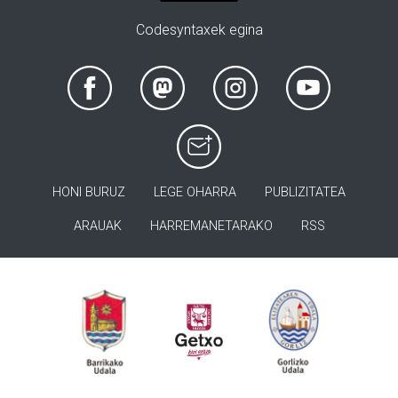
Codesyntaxek egina
HONI BURUZ
LEGE OHARRA
PUBLIZITATEA
ARAUAK
HARREMANETARAKO
RSS