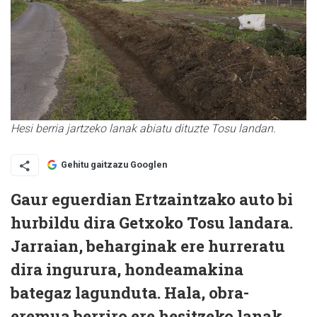
Hesi berria jartzeko lanak abiatu dituzte Tosu landan.
Gehitu gaitzazu Googlen
Gaur eguerdian Ertzaintzako auto bi
hurbildu dira Getxoko Tosu landara.
Jarraian, beharginak ere hurreratu
dira ingurura, hondeamakina
bategaz lagunduta. Hala, obra-
eremua berriro ere hesitzeko lanak