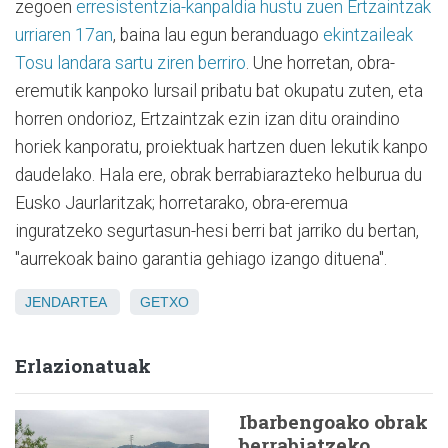
zegoen
erresistentzia-kanpaldia hustu zuen Ertzaintzak
urriaren 17an
, baina lau egun beranduago
ekintzaileak
Tosu landara sartu ziren berriro
. Une horretan, obra-
eremutik kanpoko lursail pribatu bat okupatu zuten, eta
horren ondorioz, Ertzaintzak ezin izan ditu oraindino
horiek kanporatu, proiektuak hartzen duen lekutik kanpo
daudelako. Hala ere, obrak berrabiarazteko helburua du
Eusko Jaurlaritzak; horretarako, obra-eremua
inguratzeko segurtasun-hesi berri bat jarriko du bertan,
"aurrekoak baino garantia gehiago izango dituena".
JENDARTEA
GETXO
Erlazionatuak
Ibarbengoako obrak
berrabiatzeko