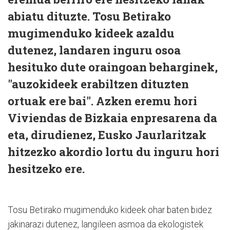
abiatu dituzte. Tosu Betirako
mugimenduko kideek azaldu
dutenez, landaren inguru osoa
hesituko dute oraingoan beharginek,
"auzokideek erabiltzen dituzten
ortuak ere bai". Azken eremu hori
Viviendas de Bizkaia enpresarena da
eta, dirudienez, Eusko Jaurlaritzak
hitzezko akordio lortu du inguru hori
hesitzeko ere.
Tosu Betirako mugimenduko kideek ohar baten bidez
jakinarazi dutenez, langileen asmoa da ekologistek