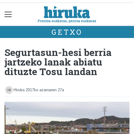
GETXO
Segurtasun-hesi berria
jartzeko lanak abiatu
dituzte Tosu landan
Hiruka
2017ko azaroaren 27a