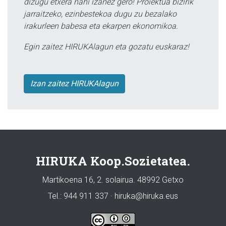
dizugu etxera nahi izanez gero! Proiektua bizirik
jarraitzeko, ezinbestekoa dugu zu bezalako
irakurleen babesa eta ekarpen ekonomikoa.
Egin zaitez HIRUKAlagun eta gozatu euskaraz!
Izan zaitez HIRUKAlagun
HIRUKA Koop.Sozietatea.
Martikoena 16, 2. solairua. 48992 Getxo
Tel.: 944 911 337 · hiruka@hiruka.eus