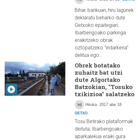
Bihar, barikuan, hiru lagunek
deklaratu beharko dute
Getxoko epaitegian,
Ibarbengoako parkinga
eraikitzeko obrak
oztopatzeko "indarkeria"
delitua ego…
Obrek botatako
zuhaitz bat utzi
dute Algortako
Batzokian, "Tosuko
txikizioa" salatzeko
Hiruka
2017 abe 18
GETXO
Tosu Betirako plataformak
deituta, Ibarbengoako
aparkalekua eraiki gura