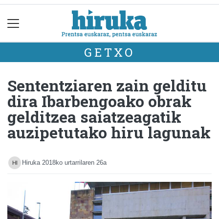
GETXO
Sententziaren zain gelditu
dira Ibarbengoako obrak
gelditzea saiatzeagatik
auzipetutako hiru lagunak
Hiruka
2018ko urtarrilaren 26a