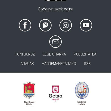
Codesyntaxek egina
HONI BURUZ
LEGE OHARRA
PUBLIZITATEA
ARAUAK
HARREMANETARAKO
RSS