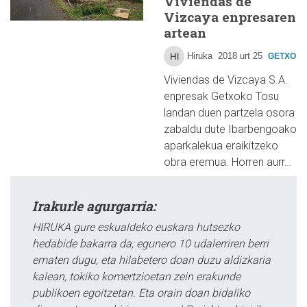
Viviendas de
Vizcaya enpresaren
artean
Hiruka
2018 urt 25
GETXO
Viviendas de Vizcaya S.A.
enpresak Getxoko Tosu
landan duen partzela osora
zabaldu dute Ibarbengoako
aparkalekua eraikitzeko
obra eremua. Horren aurr…
Irakurle agurgarria:
HIRUKA gure eskualdeko euskara hutsezko
hedabide bakarra da; egunero 10 udalerriren berri
ematen dugu, eta hilabetero doan duzu aldizkaria
kalean, tokiko komertzioetan zein erakunde
publikoen egoitzetan. Eta orain doan bidaliko