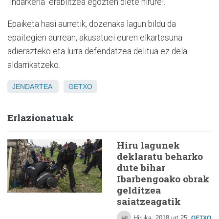
"indarkeria" erabiltzea egozten diete hirurei.
Epaiketa hasi aurretik, dozenaka lagun bildu da
epaitegien aurrean, akusatuei euren elkartasuna
adierazteko eta lurra defendatzea delitua ez dela
aldarrikatzeko.
JENDARTEA
GETXO
Erlazionatuak
Hiru lagunek
deklaratu beharko
dute bihar
Ibarbengoako obrak
gelditzea
saiatzeagatik
Hiruka
2018 urt 25
GETXO