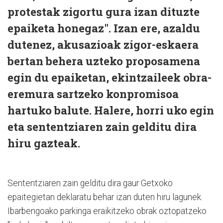
protestak zigortu gura izan dituzte
epaiketa honegaz". Izan ere, azaldu
dutenez, akusazioak zigor-eskaera
bertan behera uzteko proposamena
egin du epaiketan, ekintzaileek obra-
eremura sartzeko konpromisoa
hartuko balute. Halere, horri uko egin
eta sententziaren zain gelditu dira
hiru gazteak.
Sententziaren zain gelditu dira gaur Getxoko
epaitegietan deklaratu behar izan duten hiru lagunek.
Ibarbengoako parkinga eraikitzeko obrak oztopatzeko