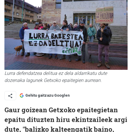
Lurra defendatzea delitua ez dela aldarrikatu dute
dozenaka lagunek Getxoko epaitegien aurrean.
Gehitu gaitzazu Googlen
Gaur goizean Getxoko epaitegietan
epaitu dituzten hiru ekintzaileek argi
dute, "balizko kalteengatik baino,