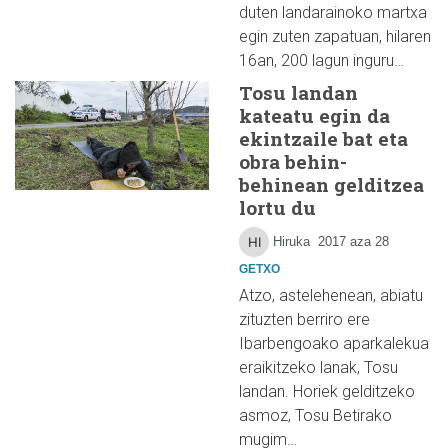
duten landarainoko martxa
egin zuten zapatuan, hilaren
16an, 200 lagun inguru…
Tosu landan
kateatu egin da
ekintzaile bat eta
obra behin-
behinean gelditzea
lortu du
Hiruka
2017 aza 28
GETXO
Atzo, astelehenean, abiatu
zituzten berriro ere
Ibarbengoako aparkalekua
eraikitzeko lanak, Tosu
landan. Horiek gelditzeko
asmoz, Tosu Betirako
mugim…