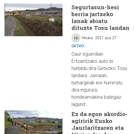
Segurtasun-hesi
berria jartzeko
lanak abiatu
dituzte Tosu landan
Hiruka
2017 aza 27
GETXO
Gaur eguerdian
Ertzaintzako auto bi
hurbildu dira Getxoko Tosu
landara. Jarraian,
beharginak ere hurreratu
dira ingurura,
hondeamakina bategaz
lagund…
Ez da egon akordio-
agiririk Eusko
Jaurlaritzaren eta