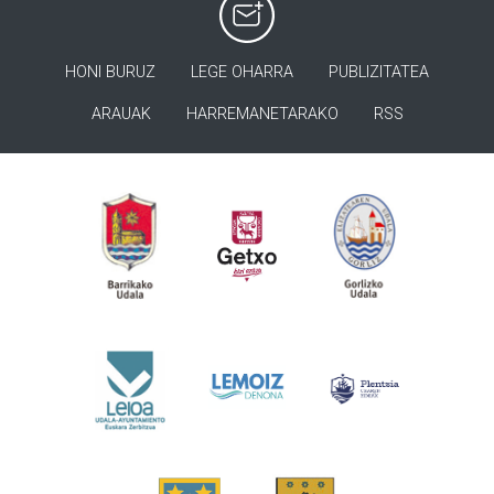
HONI BURUZ
LEGE OHARRA
PUBLIZITATEA
ARAUAK
HARREMANETARAKO
RSS