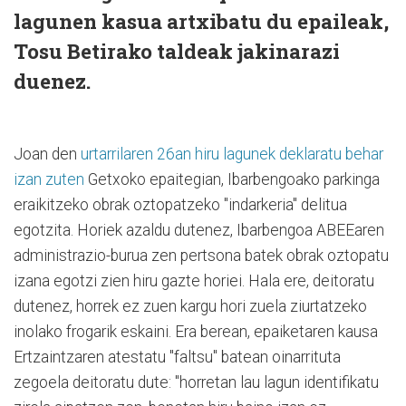
lagunen kasua artxibatu du epaileak,
Tosu Betirako taldeak jakinarazi
duenez.
Joan den
urtarrilaren 26an hiru lagunek deklaratu behar
izan zuten
Getxoko epaitegian, Ibarbengoako parkinga
eraikitzeko obrak oztopatzeko "indarkeria" delitua
egotzita. Horiek azaldu dutenez, Ibarbengoa
ABEEaren
administrazio-burua zen pertsona batek obrak oztopatu
izana egotzi zien hiru gazte horiei. Hala ere, deitoratu
dutenez, horrek ez zuen kargu hori zuela ziurtatzeko
inolako frogarik eskaini. Era berean, epaiketaren kausa
Ertzaintzaren atestatu "faltsu" batean oinarrituta
zegoela deitoratu dute: "horretan lau lagun identifikatu