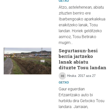
GETXO
Atzo, astelehenean, abiatu
zituzten berriro ere
Ibarbengoako aparkalekua
eraikitzeko lanak, Tosu
landan. Horiek gelditzeko
asmoz, Tosu Betirako
mugim…
Segurtasun-hesi
berria jartzeko
lanak abiatu
dituzte Tosu landan
Hiruka
2017 aza 27
GETXO
Gaur eguerdian
Ertzaintzako auto bi
hurbildu dira Getxoko Tosu
landara. Jarraian,