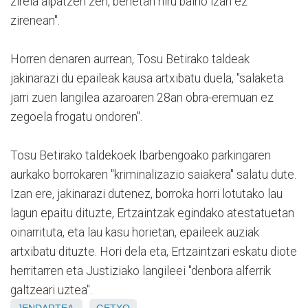
zirela aipatzen zen, benetan hiru baino izan ez
zirenean".
Horren denaren aurrean, Tosu Betirako taldeak
jakinarazi du epaileak kausa artxibatu duela, "salaketa
jarri zuen langilea azaroaren 28an obra-eremuan ez
zegoela frogatu ondoren".
Tosu Betirako taldekoek Ibarbengoako parkingaren
aurkako borrokaren "kriminalizazio saiakera" salatu dute.
Izan ere, jakinarazi dutenez, borroka horri lotutako lau
lagun epaitu dituzte, Ertzaintzak egindako atestatuetan
oinarrituta, eta lau kasu horietan, epaileek auziak
artxibatu dituzte. Hori dela eta, Ertzaintzari eskatu diote
herritarren eta Justiziako langileei "denbora alferrik
galtzeari uztea".
JENDARTEA
GETXO