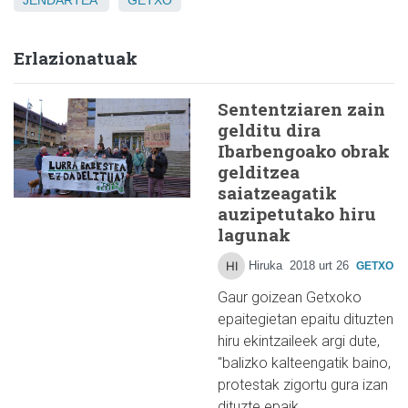
Erlazionatuak
Sententziaren zain
gelditu dira
Ibarbengoako obrak
gelditzea
saiatzeagatik
auzipetutako hiru
lagunak
Hiruka
2018 urt 26
GETXO
Gaur goizean Getxoko
epaitegietan epaitu dituzten
hiru ekintzaileek argi dute,
"balizko kalteengatik baino,
protestak zigortu gura izan
dituzte epaik…