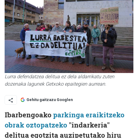
Lurra defendatzea delitua ez dela aldarrikatu zuten
dozenaka lagunek Getxoko epaitegien aurrean.
Gehitu gaitzazu Googlen
Ibarbengoako
parkinga eraikitzeko
obrak oztopatzeko
"indarkeria"
delitua egotzita auzipetutako hiru