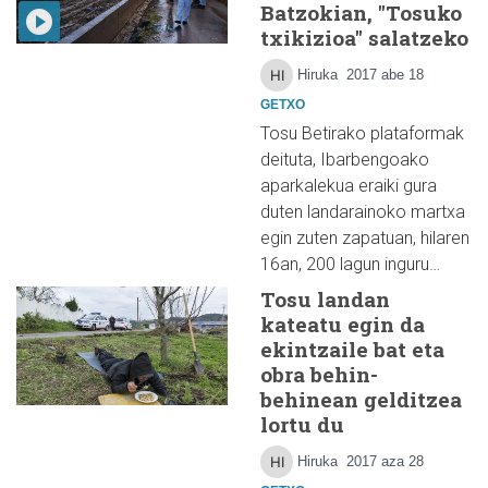
Batzokian, "Tosuko
txikizioa" salatzeko
Hiruka
2017 abe 18
GETXO
Tosu Betirako plataformak
deituta, Ibarbengoako
aparkalekua eraiki gura
duten landarainoko martxa
egin zuten zapatuan, hilaren
16an, 200 lagun inguru…
Tosu landan
kateatu egin da
ekintzaile bat eta
obra behin-
behinean gelditzea
lortu du
Hiruka
2017 aza 28