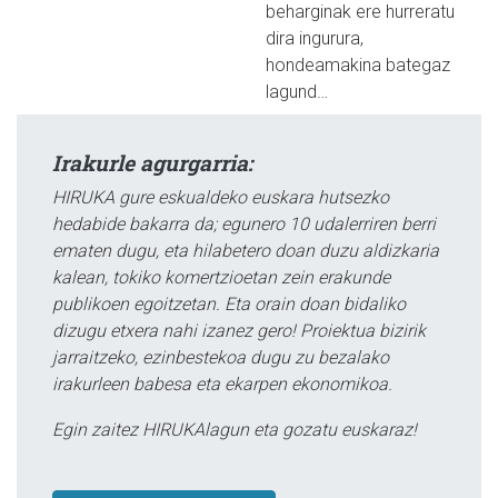
beharginak ere hurreratu
dira ingurura,
hondeamakina bategaz
lagund…
Irakurle agurgarria:
HIRUKA gure eskualdeko euskara hutsezko
hedabide bakarra da; egunero 10 udalerriren berri
ematen dugu, eta hilabetero doan duzu aldizkaria
kalean, tokiko komertzioetan zein erakunde
publikoen egoitzetan. Eta orain doan bidaliko
dizugu etxera nahi izanez gero! Proiektua bizirik
jarraitzeko, ezinbestekoa dugu zu bezalako
irakurleen babesa eta ekarpen ekonomikoa.
Egin zaitez HIRUKAlagun eta gozatu euskaraz!