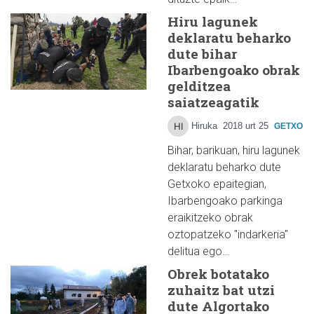
Hiru lagunek
deklaratu beharko
dute bihar
Ibarbengoako obrak
gelditzea
saiatzeagatik
Hiruka
2018 urt 25
GETXO
Bihar, barikuan, hiru lagunek
deklaratu beharko dute
Getxoko epaitegian,
Ibarbengoako parkinga
eraikitzeko obrak
oztopatzeko "indarkeria"
delitua ego…
Obrek botatako
zuhaitz bat utzi
dute Algortako