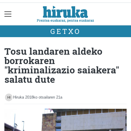
GETXO
Tosu landaren aldeko
borrokaren
"kriminalizazio saiakera"
salatu dute
Hiruka
2018ko otsailaren 21a