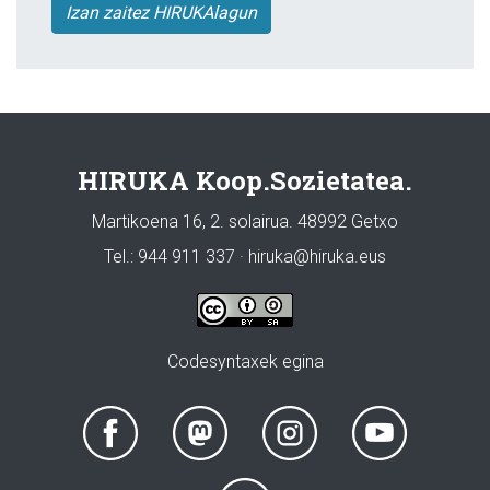
Izan zaitez HIRUKAlagun
HIRUKA Koop.Sozietatea.
Martikoena 16, 2. solairua. 48992 Getxo
Tel.: 944 911 337 · hiruka@hiruka.eus
Codesyntaxek egina