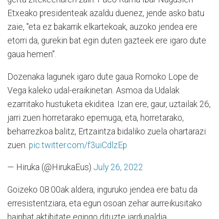
Etxeako presidenteak azaldu duenez, jende asko batu
zaie, "eta ez bakarrik elkartekoak, auzoko jendea ere
etorri da, gurekin bat egin duten gazteek ere igaro dute
gaua hemen".
Dozenaka lagunek igaro dute gaua Romoko Lope de
Vega kaleko udal-eraikinetan. Asmoa da Udalak
ezarritako hustuketa ekiditea. Izan ere, gaur, uztailak 26,
jarri zuen horretarako epemuga, eta, horretarako,
beharrezkoa balitz, Ertzaintza bidaliko zuela ohartarazi
zuen.
pic.twitter.com/f3uiCdlzEp
— Hiruka (@HirukaEus)
July 26, 2022
Goizeko 08:00ak aldera, inguruko jendea ere batu da
erresistentziara, eta egun osoan zehar aurreikusitako
hainbat aktibitate egingo dituzte jardunaldia