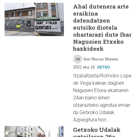
Ahal dutenera arte
eraikina
defendatzen
eutsiko diotela
ohartarazi dute Ibar
Nagusien Etxeko
bazkideek
Iker Rincon Moreno
2022 eka 16
GETXO
Itzubaltzeta/Romoko Lope
de Vega kalean dagoen
Nagusien Etxea ekainaren
24an baino lehen
utzarazteko agindua eman
du Getxoko Udalak.
Azpiegitura hori…
Getxoko Udalak
uztailaren 26a