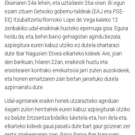
Ekainaren 24a lehen, eta uztailaren 26a orain. Bi egun
ezarri zituen Getxoko gobernu-taldeak (EAJ eta PSE-
EE) Itzubaltzeta/Romoko Lope de Vega kaleko 12
zenbakiko udal-eraikinak husteko epemuga gisa. Eguna
heldu da, eta, behin baino gehiagotan agindu bezala,
azpiegitura euren kabuz utziko ez dutela ohartarazi
dute Ibar Nagusien Etxea elkarteko kideek. Are, joan
den barikuan, hilaren 22an, eraikinok hustu eta
eraistearen kontrako errekurtsoa jarri zuten auzokideek,
eta horren emaitzaren zain bertan jarraituko dutela
azpimarratu dute.
Udal-agintariek eraikin horiek utzarazteko aginduan
iragarri zuten herritarrek euren kabuz azpiegiturak utziko
ez balute Ertzaintza bidaliko luketela eta, hori dela eta,
elkarteko kideek gaua pasatu dute bart gaur goizean zer
gerta zitekeenaren zain. Paco Rama Ibar Nagusien