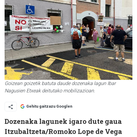
Goizean goizetik batuta daude dozenaka lagun Ibar
Nagusien Etxeak deitutako mobilizazioan.
Gehitu gaitzazu Googlen
Dozenaka lagunek igaro dute gaua
Itzubaltzeta/Romoko Lope de Vega