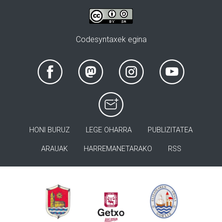
Codesyntaxek egina
HONI BURUZ
LEGE OHARRA
PUBLIZITATEA
ARAUAK
HARREMANETARAKO
RSS