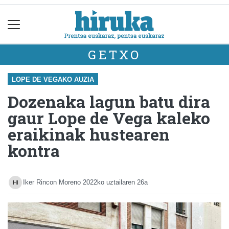
GETXO
LOPE DE VEGAKO AUZIA
Dozenaka lagun batu dira
gaur Lope de Vega kaleko
eraikinak hustearen
kontra
Iker Rincon Moreno
2022ko uztailaren 26a