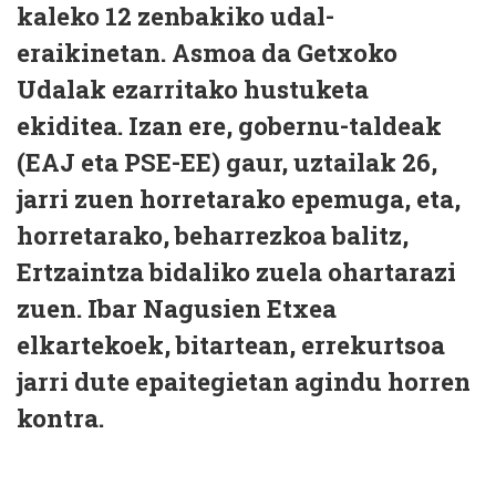
kaleko 12 zenbakiko udal-
eraikinetan. Asmoa da Getxoko
Udalak ezarritako hustuketa
ekiditea. Izan ere, gobernu-taldeak
(EAJ eta PSE-EE) gaur, uztailak 26,
jarri zuen horretarako epemuga, eta,
horretarako, beharrezkoa balitz,
Ertzaintza bidaliko zuela ohartarazi
zuen. Ibar Nagusien Etxea
elkartekoek, bitartean, errekurtsoa
jarri dute epaitegietan agindu horren
kontra.