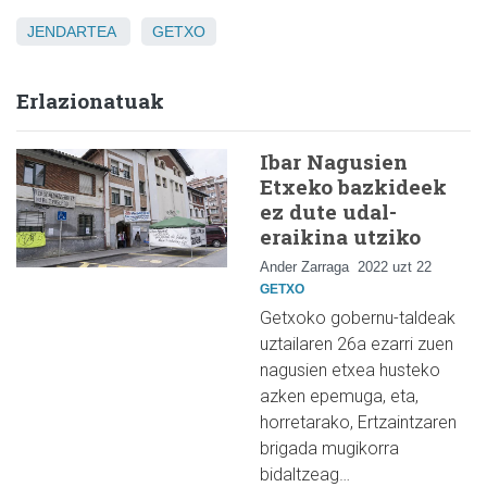
JENDARTEA
GETXO
Erlazionatuak
Ibar Nagusien
Etxeko bazkideek
ez dute udal-
eraikina utziko
Ander Zarraga
2022 uzt 22
GETXO
Getxoko gobernu-taldeak
uztailaren 26a ezarri zuen
nagusien etxea husteko
azken epemuga, eta,
horretarako, Ertzaintzaren
brigada mugikorra
bidaltzeag…