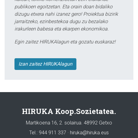
publikoen egoitzetan. Eta orain doan bidaliko
dizugu etxera nahi izanez gero! Proiektua bizirik
jarraitzeko, ezinbestekoa dugu zu bezalako
irakurleen babesa eta ekarpen ekonomikoa.
Egin zaitez HIRUKAlagun eta gozatu euskaraz!
Izan zaitez HIRUKAlagun
HIRUKA Koop.Sozietatea.
Martikoena 16, 2. solairua. 48992 Getxo
Tel.: 944 911 337 · hiruka@hiruka.eus