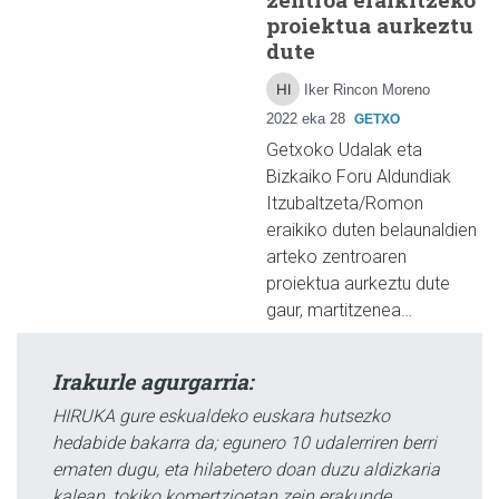
proiektua aurkeztu
dute
Iker Rincon Moreno
2022 eka 28
GETXO
Getxoko Udalak eta
Bizkaiko Foru Aldundiak
Itzubaltzeta/Romon
eraikiko duten belaunaldien
arteko zentroaren
proiektua aurkeztu dute
gaur, martitzenea…
Irakurle agurgarria:
HIRUKA gure eskualdeko euskara hutsezko
hedabide bakarra da; egunero 10 udalerriren berri
ematen dugu, eta hilabetero doan duzu aldizkaria
kalean, tokiko komertzioetan zein erakunde