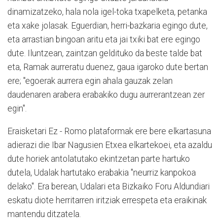
dinamizatzeko, hala nola igel-toka txapelketa, petanka
eta xake jolasak. Eguerdian, herri-bazkaria egingo dute,
eta arrastian bingoan aritu eta jai txiki bat ere egingo
dute. Iluntzean, zaintzan geldituko da beste talde bat
eta, Ramak aurreratu duenez, gaua igaroko dute bertan
ere; "egoerak aurrera egin ahala gauzak zelan
daudenaren arabera erabakiko dugu aurrerantzean zer
egin".
Eraisketari Ez - Romo plataformak ere bere elkartasuna
adierazi die Ibar Nagusien Etxea elkartekoei, eta azaldu
dute horiek antolatutako ekintzetan parte hartuko
dutela, Udalak hartutako erabakia "neurriz kanpokoa
delako". Era berean, Udalari eta Bizkaiko Foru Aldundiari
eskatu diote herritarren iritziak errespeta eta eraikinak
mantendu ditzatela.