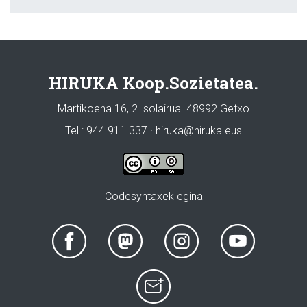
HIRUKA Koop.Sozietatea.
Martikoena 16, 2. solairua. 48992 Getxo
Tel.: 944 911 337 · hiruka@hiruka.eus
Codesyntaxek egina