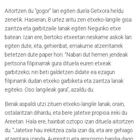
Aitortzen du “gogor” lan egiten duela Getxora heldu
zenetik. Hasieran, 8 urtez aritu zen etxeko-langile gisa
zaintza eta garbitzaile lanak egiten Neguriko etxe
batean. Izan ere, bertoko etxeetan neskame askok lan
egiten dute, eta, gehienbat, emakume atzerritarrek
betetzen dute paper hori. “Nabari dut hemen jendeak
pertsona filipinarrak gura dituela euren etxeak
garbitzeko; niri beti galdetzen didate ea ezagun
filipinarrik dudan etxeko garbiketa eta zaintza lanak
egiteko. Oso langileak gara”, azaldu du.
Berak aspaldi utzi zituen etxeko-langile lanak; orain,
ostalaritzan dihardu, eta bere jatetxe propioa ireki du
Areetan. Hala ere, hainbat oztopo izan dituela aitortzen
du: "Jatetxe hau irekitzea zaila izan da, eta are gehiago
atzerritara izanda. Aurreiritzi eta arrazismo handia dago: