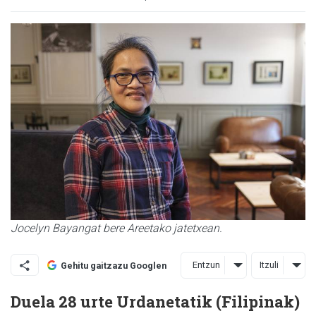
Jocelyn Bayangat bere Areetako jatetxean.
Entzun
Itzuli
Gehitu gaitzazu Googlen
Duela 28 urte Urdanetatik (Filipinak)