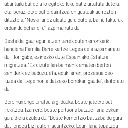
abantaila bat dela lo egiteko leku bat ziurtatuta dutela,
eta, beraz, etxe bat ordaintzearen gastuak aurrezten
dituztela. “Noski lanez aldatu gura dutela, baina fakturak
ordaindu behar dira”, azpimarratu du.
Bestalde, gaur egun atzerritarrek duten erronkarik
handiena Familia Berrelkartze Legea dela azpimarratu
du. Hori gabe, ezinezko dute Espainiako Estatura
migratzea. “Ez dizute lan-baimenik ematen berton
seniderik ez baduzu, eta, eduki arren, prozesua oso
luzea da. Lege hori aldatzeko borrokan gaude", deitoratu
du.
Bere hurrengo urratsa argi dauka: beste jatetxe bat
irekitzea. Izan ere, beste pertsona batzuei lana eskaini
gura diela azaldu du: “Beste komertzio bat zabaldu gura
dut jendea bizirauten laguntzeko. Egun, lana topatzea