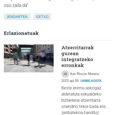
oso zaila da”.
JENDARTEA
GETXO
Erlazionatuak
Atzerritarrak
gurean
integratzeko
erronkak
Iker Rincon Moreno
2023 api 05
URIBE KOSTA
Beste eremu askogaz
alderatuta eskualdeko
biztanleria atzerritarra
oraindino txikia bada ere,
zenbatekoa handituz