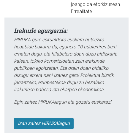
joango da etorkizunean.
Errealitate…
Irakurle agurgarria:
HIRUKA gure eskualdeko euskara hutsezko
hedabide bakarra da; egunero 10 udalerriren berri
ematen dugu, eta hilabetero doan duzu aldizkaria
kalean, tokiko komertzioetan zein erakunde
publikoen egoitzetan. Eta orain doan bidaliko
dizugu etxera nahi izanez gero! Proiektua bizirik
jarraitzeko, ezinbestekoa dugu zu bezalako
irakurleen babesa eta ekarpen ekonomikoa.
Egin zaitez HIRUKAlagun eta gozatu euskaraz!
Izan zaitez HIRUKAlagun