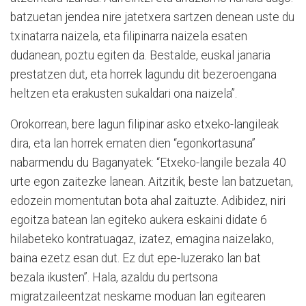
batzuetan jendea nire jatetxera sartzen denean uste du
txinatarra naizela, eta filipinarra naizela esaten
dudanean, poztu egiten da. Bestalde, euskal janaria
prestatzen dut, eta horrek lagundu dit bezeroengana
heltzen eta erakusten sukaldari ona naizela”.
Orokorrean, bere lagun filipinar asko etxeko-langileak
dira, eta lan horrek ematen dien “egonkortasuna”
nabarmendu du Baganyatek: “Etxeko-langile bezala 40
urte egon zaitezke lanean. Aitzitik, beste lan batzuetan,
edozein momentutan bota ahal zaituzte. Adibidez, niri
egoitza batean lan egiteko aukera eskaini didate 6
hilabeteko kontratuagaz, izatez, emagina naizelako,
baina ezetz esan dut. Ez dut epe-luzerako lan bat
bezala ikusten”. Hala, azaldu du pertsona
migratzaileentzat neskame moduan lan egitearen