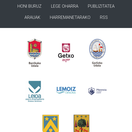
HONI BURUZ
LEGE OHARRA
PUBLIZITATEA
ARAUAK
HARREMANETARAKO
RSS