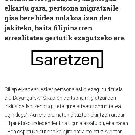
elkartu gara, pertsona migratzaile
gisa bere bidea nolakoa izan den
jakiteko, baita filipinarren
errealitatea gertutik ezagutzeko ere.
Sikap elkarteari esker pertsona asko ezagutu dituela
dio Bayangatek: “Sikap-en pertsona migratzaileen
inklusioa lantzen dugu, eta gure artean komunitatea
egin dugu”. Aurrera eramaten dituzten ekintzen artean,
Filipinetako Independentzia Eguna aipatu du, ekainaren
18an ospatuko dutena kalejira bat antolatuz Areetan.