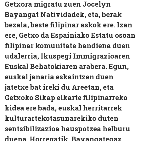
Getxora migratu zuen Jocelyn
Bayangat Natividadek, eta, berak
bezala, beste filipinar askok ere. Izan
ere, Getxo da Espainiako Estatu osoan
filipinar komunitate handiena duen
udalerria, Ikuspegi Immigrazioaren
Euskal Behatokiaren arabera. Egun,
euskal janaria eskaintzen duen
jatetxe bat ireki du Areetan, eta
Getxoko Sikap elkarte filipinarreko
kidea ere bada, euskal herritarrek
kulturartekotasunarekiko duten
sentsibilizazioa hauspotzea helburu
duena. Horregatik, Bayangategaz