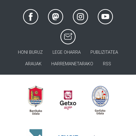
HONI BURUZ
LEGE OHARRA
PUBLIZITATEA
ARAUAK
HARREMANETARAKO
RSS