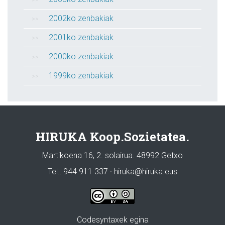
2002ko zenbakiak
2001ko zenbakiak
2000ko zenbakiak
1999ko zenbakiak
HIRUKA Koop.Sozietatea.
Martikoena 16, 2. solairua. 48992 Getxo
Tel.: 944 911 337 · hiruka@hiruka.eus
Codesyntaxek egina