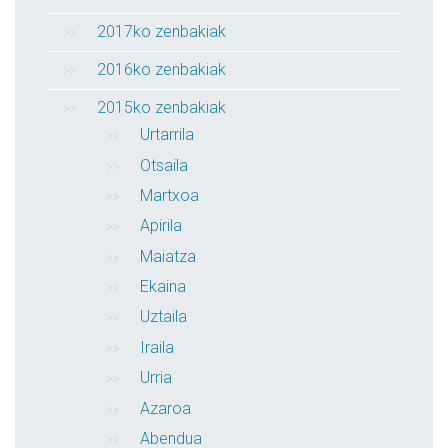
2017ko zenbakiak
2016ko zenbakiak
2015ko zenbakiak
Urtarrila
Otsaila
Martxoa
Apirila
Maiatza
Ekaina
Uztaila
Iraila
Urria
Azaroa
Abendua