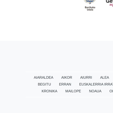
AIARALDEA
AIKOR
AIURRI
ALEA
BEGITU
ERRAN
EUSKALERRIA IRRA
KRONIKA
MAILOPE
NOAUA
O