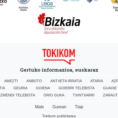
Gertuko informazioa, euskaraz
AMEZTI
ANBOTO
ANTXETA IRRATIA
ATARIA
AZP
TIA
GEURIA
GOIENA
GOIERRI TELEBISTA
GUAIXE
IZMENDI TELEBISTA
ORIO GUKA
TXINTXARRI
ZARAUT
Matx
Gurean
Ttap
Tokikom publizitatea