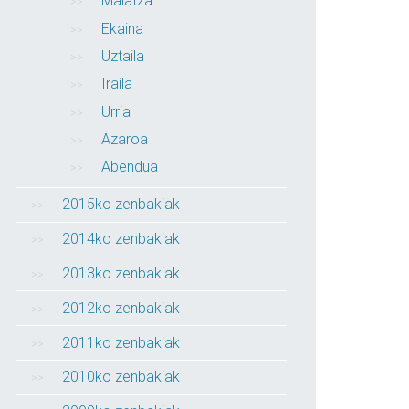
Maiatza
Ekaina
Uztaila
Iraila
Urria
Azaroa
Abendua
2015ko zenbakiak
2014ko zenbakiak
2013ko zenbakiak
2012ko zenbakiak
2011ko zenbakiak
2010ko zenbakiak