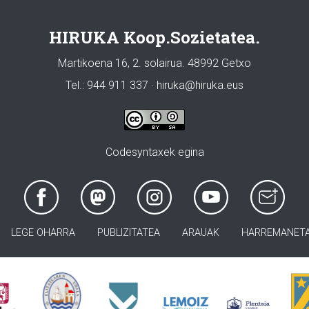
HIRUKA Koop.Sozietatea.
Martikoena 16, 2. solairua. 48992 Getxo
Tel.: 944 911 337 · hiruka@hiruka.eus
Codesyntaxek egina
LEGE OHARRA
PUBLIZITATEA
ARAUAK
HARREMANET