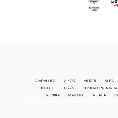
AIARALDEA
AIKOR
AIURRI
ALEA
BEGITU
ERRAN
EUSKALERRIA IRRA
KRONIKA
MAILOPE
NOAUA
O