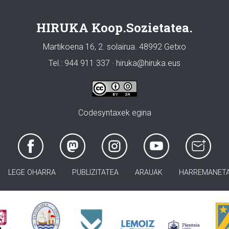
HIRUKA Koop.Sozietatea.
Martikoena 16, 2. solairua. 48992 Getxo
Tel.: 944 911 337 · hiruka@hiruka.eus
Codesyntaxek egina
LEGE OHARRA
PUBLIZITATEA
ARAUAK
HARREMANET