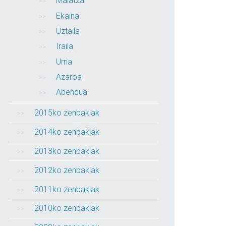
Maiatza
Ekaina
Uztaila
Iraila
Urria
Azaroa
Abendua
2015ko zenbakiak
2014ko zenbakiak
2013ko zenbakiak
2012ko zenbakiak
2011ko zenbakiak
2010ko zenbakiak