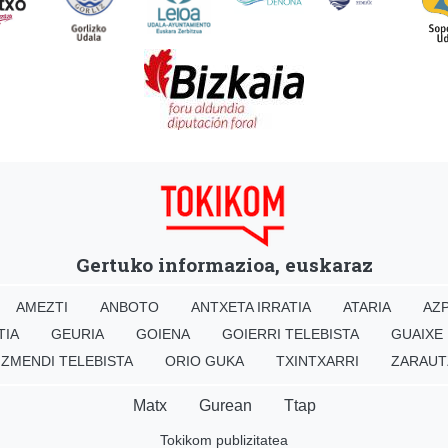
Gertuko informazioa, euskaraz
AMEZTI
ANBOTO
ANTXETA IRRATIA
ATARIA
AZP
TIA
GEURIA
GOIENA
GOIERRI TELEBISTA
GUAIXE
IZMENDI TELEBISTA
ORIO GUKA
TXINTXARRI
ZARAUT
Matx
Gurean
Ttap
Tokikom publizitatea