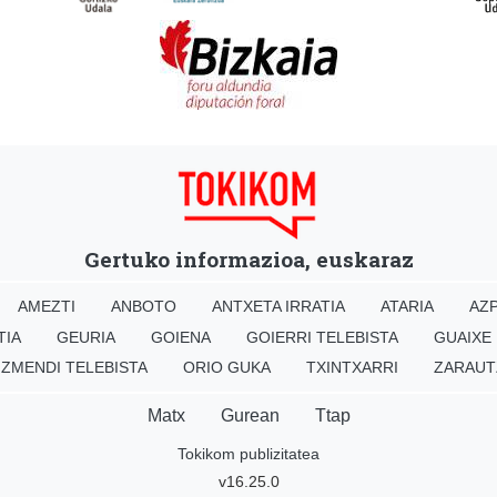
Gertuko informazioa, euskaraz
AMEZTI
ANBOTO
ANTXETA IRRATIA
ATARIA
AZP
TIA
GEURIA
GOIENA
GOIERRI TELEBISTA
GUAIXE
IZMENDI TELEBISTA
ORIO GUKA
TXINTXARRI
ZARAUT
Matx
Gurean
Ttap
Tokikom publizitatea
v16.25.0