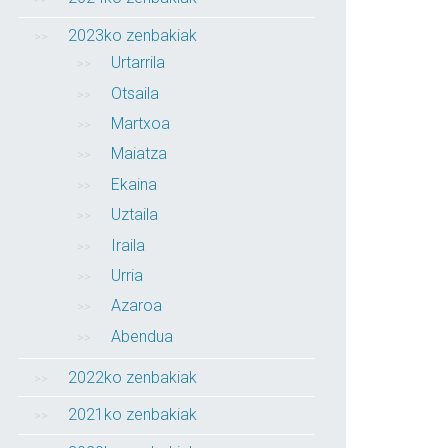
2023ko zenbakiak
Urtarrila
Otsaila
Martxoa
Maiatza
Ekaina
Uztaila
Iraila
Urria
Azaroa
Abendua
2022ko zenbakiak
2021ko zenbakiak