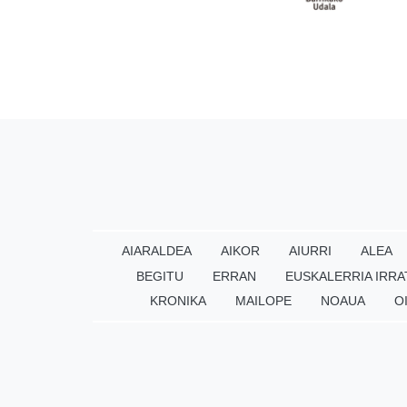
AIARALDEA
AIKOR
AIURRI
ALEA
BEGITU
ERRAN
EUSKALERRIA IRRA
KRONIKA
MAILOPE
NOAUA
O