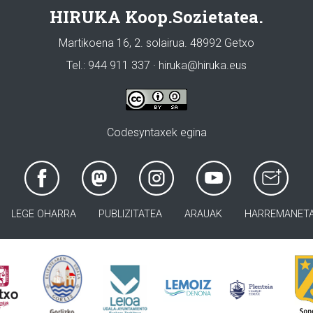
HIRUKA Koop.Sozietatea.
Martikoena 16, 2. solairua. 48992 Getxo
Tel.: 944 911 337 · hiruka@hiruka.eus
Codesyntaxek egina
LEGE OHARRA
PUBLIZITATEA
ARAUAK
HARREMANET