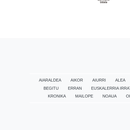
AIARALDEA
AIKOR
AIURRI
ALEA
BEGITU
ERRAN
EUSKALERRIA IRRA
KRONIKA
MAILOPE
NOAUA
O