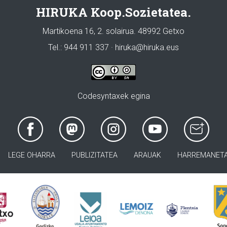
HIRUKA Koop.Sozietatea.
Martikoena 16, 2. solairua. 48992 Getxo
Tel.: 944 911 337 · hiruka@hiruka.eus
Codesyntaxek egina
LEGE OHARRA
PUBLIZITATEA
ARAUAK
HARREMANET