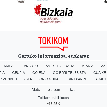
Gertuko informazioa, euskaraz
AMEZTI
ANBOTO
ANTXETA IRRATIA
ATARIA
AZP
TIA
GEURIA
GOIENA
GOIERRI TELEBISTA
GUAIXE
IZMENDI TELEBISTA
ORIO GUKA
TXINTXARRI
ZARAUT
Matx
Gurean
Ttap
Tokikom publizitatea
v16.25.0