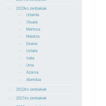
2023ko zenbakiak
Urtarrila
Otsaila
Martxoa
Maiatza
Ekaina
Uztaila
Iraila
Urria
Azaroa
Abendua
2022ko zenbakiak
2021ko zenbakiak