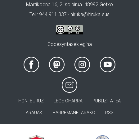
Martikoena 16, 2. solairua. 48992 Getxo
Tel.: 944 911 337 · hiruka@hiruka.eus
Codesyntaxek egina
HONI BURUZ
LEGE OHARRA
PUBLIZITATEA
ARAUAK
HARREMANETARAKO
RSS