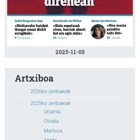
2025-11-05
Artxiboa
2026ko zenbakiak
2025ko zenbakiak
Urtarrila
Otsaila
Martxoa