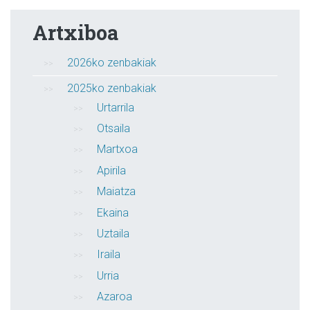
Artxiboa
2026ko zenbakiak
2025ko zenbakiak
Urtarrila
Otsaila
Martxoa
Apirila
Maiatza
Ekaina
Uztaila
Iraila
Urria
Azaroa