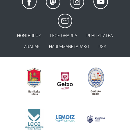
HONI BURUZ
LEGE OHARRA
PUBLIZITATEA
ARAUAK
HARREMANETARAKO
RSS