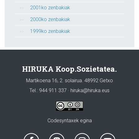
2001ko zenbakiak
2000ko zenbakiak
1999ko zenbakiak
HIRUKA Koop.Sozietatea.
Martikoena 16, 2. solairua. 48992 Getxo
Tel.: 944 911 337 · hiruka@hiruka.eus
Codesyntaxek egina