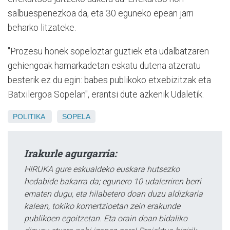
salbuespenezkoa da, eta 30 eguneko epean jarri
beharko litzateke.
"Prozesu honek sopeloztar guztiek eta udalbatzaren
gehiengoak hamarkadetan eskatu dutena atzeratu
besterik ez du egin: babes publikoko etxebizitzak eta
Batxilergoa Sopelan", erantsi dute azkenik Udaletik.
POLITIKA
SOPELA
Irakurle agurgarria:
HIRUKA gure eskualdeko euskara hutsezko
hedabide bakarra da; egunero 10 udalerriren berri
ematen dugu, eta hilabetero doan duzu aldizkaria
kalean, tokiko komertzioetan zein erakunde
publikoen egoitzetan. Eta orain doan bidaliko