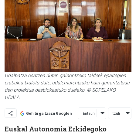
Udalbatza osatzen duten gainontzeko taldeek epaitegien
erabakia txalotu dute, udalerriarentzako hain garrantzitsua
den proiektua desblokeatuko duelako. © SOPELAKO
UDALA
Entzun
Itzuli
Gehitu gaitzazu Googlen
Euskal Autonomia Erkidegoko