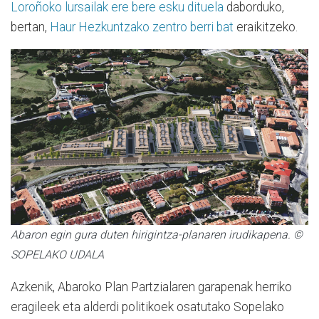
Loroñoko lursailak ere bere esku dituela
daborduko,
bertan,
Haur Hezkuntzako zentro berri bat
eraikitzeko.
Abaron egin gura duten hirigintza-planaren irudikapena. ©
SOPELAKO UDALA
Azkenik, Abaroko Plan Partzialaren garapenak herriko
eragileek eta alderdi politikoek osatutako Sopelako