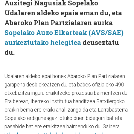
Auzitegi Nagusiak Sopelako
Udalaren aldeko epaia eman du, eta
Abaroko Plan Partzialaren aurka
Sopelako Auzo Elkarteak (AVS/SAE)
aurkeztutako helegitea
deuseztatu
du.
Udalaren aldeko epai honek Abaroko Plan Partzialaren
garapena desblokeatzen du, eta babes ofizialeko 490
etxebizitza inguru eraikitzeko prozesua baimentzen du.
Era berean, Iberreko Institutua handitzea Batxilergoko
eraikin berria ere eraiki ahal izango da eta Larrabasterra
Sopelako erdiguneagaz lotuko duen bidegorri bat eta
pasabide bat ere eraikitzea baimenduko du. Gainera,