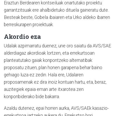
Eraztun Berdearen kontseiluak onartutako proiektu
garrantzitsuak ere ahalbidetuko dituela gaineratu dute.
Besteak beste, Gobela ibaiaren eta Urko aldeko ibarren
berreskurapen proiektuak.
Akordio eza
Udalak azpimarratu duenez, une oro saiatu da AVS/SAE
alderdiagaz akordioak lortzen, eta errekurtsoan
planteatutako gaiak konpontzeko alternatibak
proposatu zituen, plan honen garapena behar baino
gehiago luza ez zedin. Hala ere, Udalaren
proposamenak ez dira inoiz kontuan hartu, eta, beraz,
auzitegiek epaia eman arte itxarotea zen
konponbiderako bide bakarra.
Azaldu dutenez, epai horren aurka, AVS/SAEk kasazio-
errekurtsoa jartzeko aukera du. Errekurtso hori