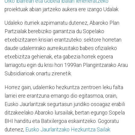
Urko ibarrean eta Gobela ibaian leheneratzeko
proiektuak abian jartzeko aukera ere izango Udalak
Udaleko iturriek azpimarratu dutenez, Abaroko Plan
Partzialak berebiziko garrantzia du Sopelako
etxebizitzaren krisiari erantzuteko: sektore horretan
daude udalerrirako aurreikusitako babes ofizialeko
etxebizitza gehienak, eta gabezia horrek egoera
larriagotu egin du krisi hori 1999an Plangintzarako Arau
Subsidiarioak onartu zirenetik.
Horrez gain, udalerriko hezkuntza zentroen leku falta
larriei ere erantzuna emango dio egitasmoa, orain,
Eusko Jaurlaritzak segurtasun juridiko osoagaz erabili
ditzakeelako Abaroko lursailak, bertan egungo Sopela
BHI handitu eta Batxilergoa eskaintzeko. Gogoratu
dutenez,
Eusko Jaurlaritzako Hezkuntza Sailak