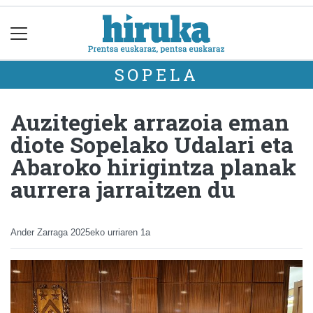
SOPELA
Auzitegiek arrazoia eman
diote Sopelako Udalari eta
Abaroko hirigintza planak
aurrera jarraitzen du
Ander Zarraga
2025eko urriaren 1a