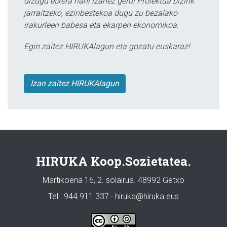
dizugu etxera nahi izanez gero! Proiektua bizirik
jarraitzeko, ezinbestekoa dugu zu bezalako
irakurleen babesa eta ekarpen ekonomikoa.
Egin zaitez HIRUKAlagun eta gozatu euskaraz!
Izan zaitez HIRUKAlagun
HIRUKA Koop.Sozietatea.
Martikoena 16, 2. solairua. 48992 Getxo
Tel.: 944 911 337 · hiruka@hiruka.eus