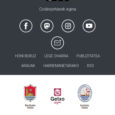
Codesyntaxek egina
HONI BURUZ
LEGE OHARRA
PUBLIZITATEA
ARAUAK
HARREMANETARAKO
RSS