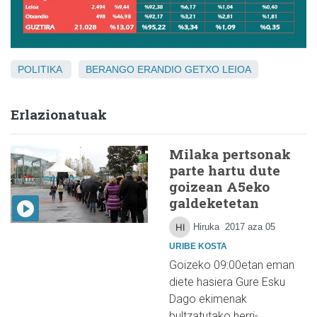
POLITIKA
BERANGO
ERANDIO
GETXO
LEIOA
Erlazionatuak
Milaka pertsonak
parte hartu dute
goizean A5eko
galdeketetan
Hiruka
2017 aza 05
URIBE KOSTA
Goizeko 09:00etan eman
diete hasiera Gure Esku
Dago ekimenak
bultzatutako herri-