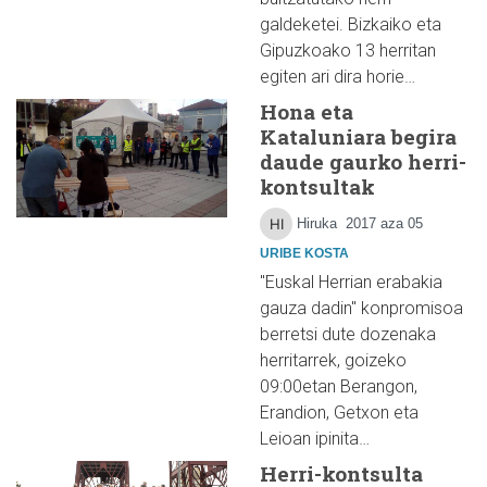
galdeketei. Bizkaiko eta
Gipuzkoako 13 herritan
egiten ari dira horie…
Hona eta
Kataluniara begira
daude gaurko herri-
kontsultak
Hiruka
2017 aza 05
URIBE KOSTA
"Euskal Herrian erabakia
gauza dadin" konpromisoa
berretsi dute dozenaka
herritarrek, goizeko
09:00etan Berangon,
Erandion, Getxon eta
Leioan ipinita…
Herri-kontsulta