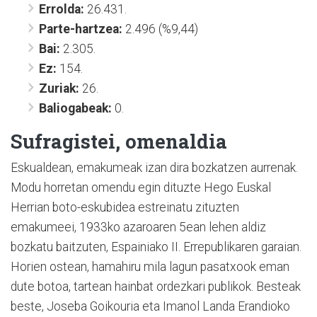
Errolda:
26.431.
Parte-hartzea:
2.496 (%9,44)
Bai:
2.305.
Ez:
154.
Zuriak:
26.
Baliogabeak:
0.
Sufragistei, omenaldia
Eskualdean, emakumeak izan dira bozkatzen aurrenak.
Modu horretan omendu egin dituzte Hego Euskal
Herrian boto-eskubidea estreinatu zituzten
emakumeei, 1933ko azaroaren 5ean lehen aldiz
bozkatu baitzuten, Espainiako II. Errepublikaren garaian.
Horien ostean, hamahiru mila lagun pasatxook eman
dute botoa, tartean hainbat ordezkari publikok. Besteak
beste, Joseba Goikouria eta Imanol Landa Erandioko