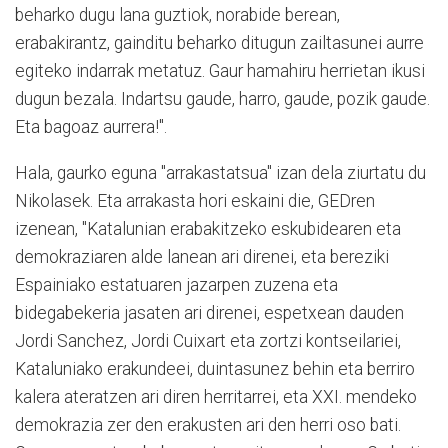
beharko dugu lana guztiok, norabide berean,
erabakirantz, gainditu beharko ditugun zailtasunei aurre
egiteko indarrak metatuz. Gaur hamahiru herrietan ikusi
dugun bezala. Indartsu gaude, harro, gaude, pozik gaude.
Eta bagoaz aurrera!".
Hala, gaurko eguna "arrakastatsua" izan dela ziurtatu du
Nikolasek. Eta arrakasta hori eskaini die, GEDren
izenean, "Katalunian erabakitzeko eskubidearen eta
demokraziaren alde lanean ari direnei, eta bereziki
Espainiako estatuaren jazarpen zuzena eta
bidegabekeria jasaten ari direnei, espetxean dauden
Jordi Sanchez, Jordi Cuixart eta zortzi kontseilariei,
Kataluniako erakundeei, duintasunez behin eta berriro
kalera ateratzen ari diren herritarrei, eta XXI. mendeko
demokrazia zer den erakusten ari den herri oso bati.