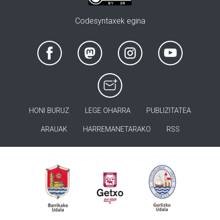
Codesyntaxek egina
HONI BURUZ
LEGE OHARRA
PUBLIZITATEA
ARAUAK
HARREMANETARAKO
RSS