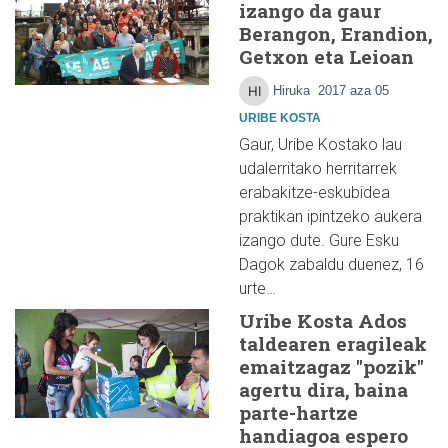
izango da gaur
Berangon, Erandion,
Getxon eta Leioan
Hiruka
2017 aza 05
URIBE KOSTA
Gaur, Uribe Kostako lau
udalerritako herritarrek
erabakitze-eskubidea
praktikan ipintzeko aukera
izango dute. Gure Esku
Dagok zabaldu duenez, 16
urte…
Uribe Kosta Ados
taldearen eragileak
emaitzagaz "pozik"
agertu dira, baina
parte-hartze
handiagoa espero