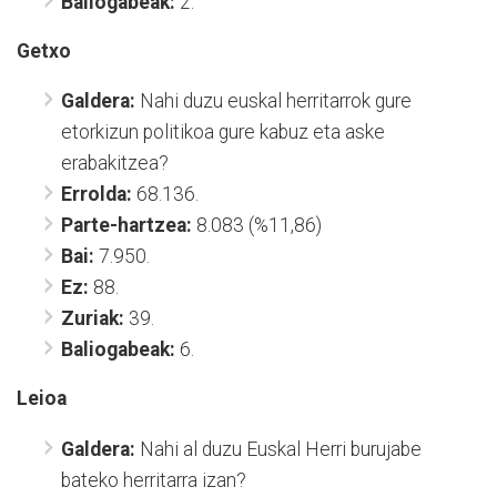
Baliogabeak:
2.
Getxo
Galdera:
Nahi duzu euskal herritarrok gure
etorkizun politikoa gure kabuz eta aske
erabakitzea?
Errolda:
68.136.
Parte-hartzea:
8.083 (%11,86)
Bai:
7.950.
Ez:
88.
Zuriak:
39.
Baliogabeak:
6.
Leioa
Galdera:
Nahi al duzu Euskal Herri burujabe
bateko herritarra izan?