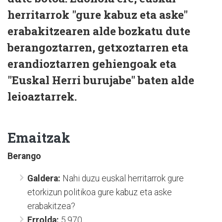
herritarrok "gure kabuz eta aske"
erabakitzearen alde bozkatu dute
berangoztarren, getxoztarren eta
erandioztarren gehiengoak eta
"Euskal Herri burujabe" baten alde
leioaztarrek.
Emaitzak
Berango
Galdera:
Nahi duzu euskal herritarrok gure
etorkizun politikoa gure kabuz eta aske
erabakitzea?
Errolda:
5.970.