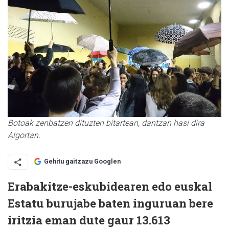
Botoak zenbatzen dituzten bitartean, dantzan hasi dira
Algortan.
Gehitu gaitzazu Googlen
Erabakitze-eskubidearen edo euskal
Estatu burujabe baten inguruan bere
iritzia eman dute gaur 13.613