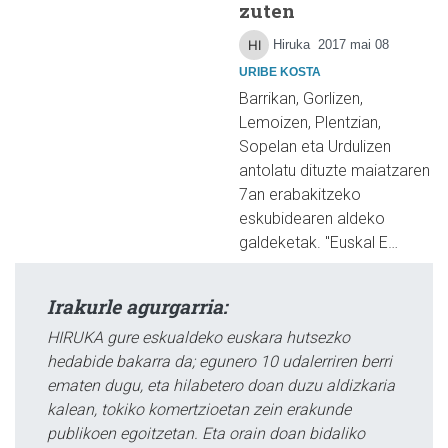
zuten
Hiruka
2017 mai 08
URIBE KOSTA
Barrikan, Gorlizen,
Lemoizen, Plentzian,
Sopelan eta Urdulizen
antolatu dituzte maiatzaren
7an erabakitzeko
eskubidearen aldeko
galdeketak. "Euskal E…
Irakurle agurgarria:
HIRUKA gure eskualdeko euskara hutsezko
hedabide bakarra da; egunero 10 udalerriren berri
ematen dugu, eta hilabetero doan duzu aldizkaria
kalean, tokiko komertzioetan zein erakunde
publikoen egoitzetan. Eta orain doan bidaliko