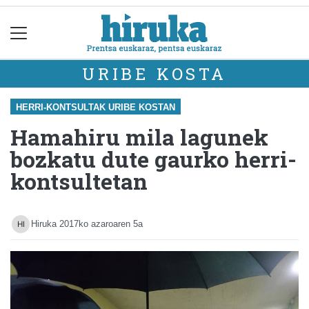
URIBE KOSTA
HERRI-KONTSULTAK URIBE KOSTAN
Hamahiru mila lagunek
bozkatu dute gaurko herri-
kontsultetan
Hiruka
2017ko azaroaren 5a