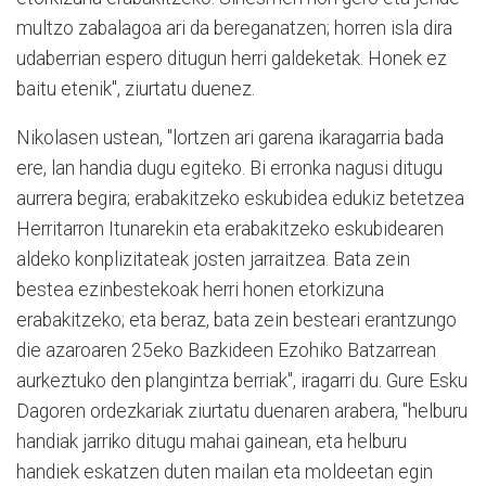
multzo zabalagoa ari da bereganatzen; horren isla dira
udaberrian espero ditugun herri galdeketak. Honek ez
baitu etenik", ziurtatu duenez.
Nikolasen ustean, "lortzen ari garena ikaragarria bada
ere, lan handia dugu egiteko. Bi erronka nagusi ditugu
aurrera begira; erabakitzeko eskubidea edukiz betetzea
Herritarron Itunarekin eta erabakitzeko eskubidearen
aldeko konplizitateak josten jarraitzea. Bata zein
bestea ezinbestekoak herri honen etorkizuna
erabakitzeko; eta beraz, bata zein besteari erantzungo
die azaroaren 25eko Bazkideen Ezohiko Batzarrean
aurkeztuko den plangintza berriak", iragarri du. Gure Esku
Dagoren ordezkariak ziurtatu duenaren arabera, "helburu
handiak jarriko ditugu mahai gainean, eta helburu
handiek eskatzen duten mailan eta moldeetan egin