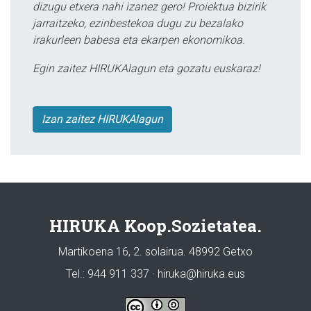
dizugu etxera nahi izanez gero! Proiektua bizirik
jarraitzeko, ezinbestekoa dugu zu bezalako
irakurleen babesa eta ekarpen ekonomikoa.
Egin zaitez HIRUKAlagun eta gozatu euskaraz!
Izan zaitez HIRUKAlagun
HIRUKA Koop.Sozietatea.
Martikoena 16, 2. solairua. 48992 Getxo
Tel.: 944 911 337 · hiruka@hiruka.eus