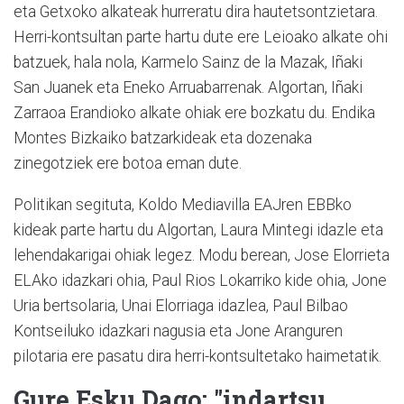
eta Getxoko alkateak hurreratu dira hautetsontzietara.
Herri-kontsultan parte hartu dute ere Leioako alkate ohi
batzuek, hala nola, Karmelo Sainz de la Mazak, Iñaki
San Juanek eta Eneko Arruabarrenak. Algortan, Iñaki
Zarraoa Erandioko alkate ohiak ere bozkatu du. Endika
Montes Bizkaiko batzarkideak eta dozenaka
zinegotziek ere botoa eman dute.
Politikan segituta, Koldo Mediavilla EAJren EBBko
kideak parte hartu du Algortan, Laura Mintegi idazle eta
lehendakarigai ohiak legez. Modu berean, Jose Elorrieta
ELAko idazkari ohia, Paul Rios Lokarriko kide ohia, Jone
Uria bertsolaria, Unai Elorriaga idazlea, Paul Bilbao
Kontseiluko idazkari nagusia eta Jone Aranguren
pilotaria ere pasatu dira herri-kontsultetako haimetatik.
Gure Esku Dago: "indartsu