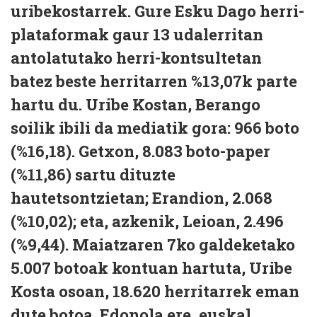
uribekostarrek. Gure Esku Dago herri-
plataformak gaur 13 udalerritan
antolatutako herri-kontsultetan
batez beste herritarren %13,07k parte
hartu du. Uribe Kostan, Berango
soilik ibili da mediatik gora: 966 boto
(%16,18). Getxon, 8.083 boto-paper
(%11,86) sartu dituzte
hautetsontzietan; Erandion, 2.068
(%10,02); eta, azkenik, Leioan, 2.496
(%9,44). Maiatzaren 7ko galdeketako
5.007 botoak kontuan hartuta, Uribe
Kosta osoan, 18.620 herritarrek eman
dute botoa. Edonola ere, euskal