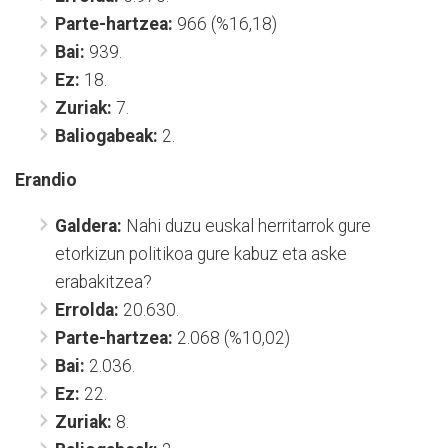
Parte-hartzea:
966 (%16,18)
Bai:
939.
Ez:
18.
Zuriak:
7.
Baliogabeak:
2.
Erandio
Galdera:
Nahi duzu euskal herritarrok gure
etorkizun politikoa gure kabuz eta aske
erabakitzea?
Errolda:
20.630.
Parte-hartzea:
2.068 (%10,02)
Bai:
2.036.
Ez:
22.
Zuriak:
8.