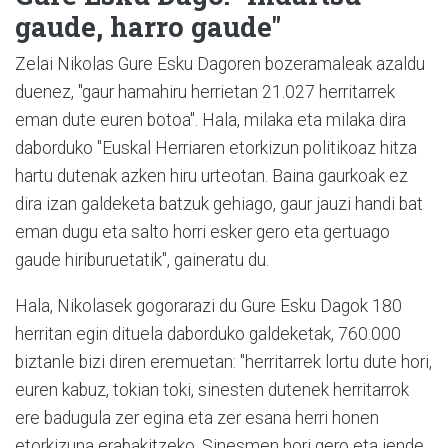
gaude, harro gaude"
Zelai Nikolas Gure Esku Dagoren bozeramaleak azaldu
duenez, "gaur hamahiru herrietan 21.027 herritarrek
eman dute euren botoa". Hala, milaka eta milaka dira
daborduko "Euskal Herriaren etorkizun politikoaz hitza
hartu dutenak azken hiru urteotan. Baina gaurkoak ez
dira izan galdeketa batzuk gehiago, gaur jauzi handi bat
eman dugu eta salto horri esker gero eta gertuago
gaude hiriburuetatik", gaineratu du.
Hala, Nikolasek gogorarazi du Gure Esku Dagok 180
herritan egin dituela daborduko galdeketak, 760.000
biztanle bizi diren eremuetan: "herritarrek lortu dute hori,
euren kabuz, tokian toki, sinesten dutenek herritarrok
ere badugula zer egina eta zer esana herri honen
etorkizuna erabakitzeko. Sinesmen hori gero eta jende