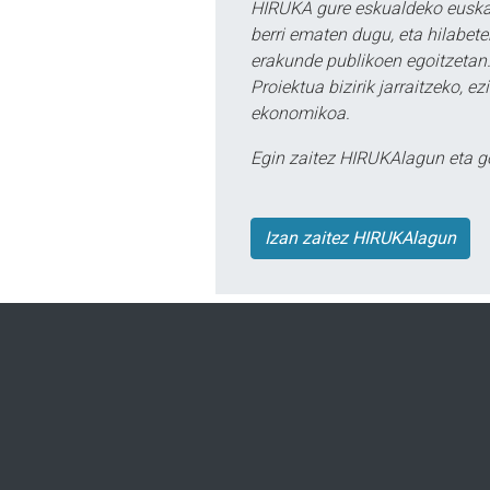
HIRUKA gure eskualdeko euskar
berri ematen dugu, eta hilabet
erakunde publikoen egoitzetan.
Proiektua bizirik jarraitzeko, 
ekonomikoa.
Egin zaitez HIRUKAlagun eta g
Izan zaitez HIRUKAlagun