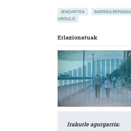
JENDARTEA
BARRIKA
BERANG
URDULIZ
Erlazionatuak
Irakurle agurgarria: