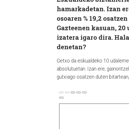
hamarkadetan. Izan ere
osoaren % 19,2 osatzen 
Gazteenen kasuan, 20 u
izatera igaro dira. Hal
denetan?
Getxo da eskualdeko 10 udalerriet
absolutuetan. Izan ere, gainontz
gutxiago osatzen duten bitartean