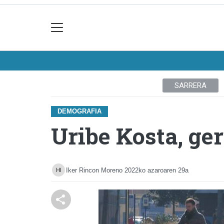
SARRERA
DEMOGRAFIA
Uribe Kosta, ge
Iker Rincon Moreno
2022ko azaroaren 29a