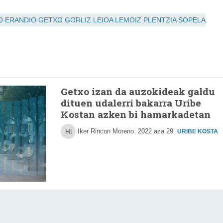
O
ERANDIO
GETXO
GORLIZ
LEIOA
LEMOIZ
PLENTZIA
SOPELA
Getxo izan da auzokideak galdu
dituen udalerri bakarra Uribe
Kostan azken bi hamarkadetan
Iker Rincon Moreno
2022 aza 29
URIBE KOSTA