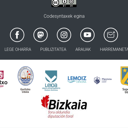
Codesyntaxek egina
LEGE OHARRA
PUBLIZITATEA
ARAUAK
HARREMANET