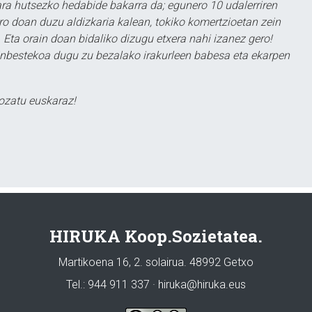
a hutsezko hedabide bakarra da; egunero 10 udalerriren
ero doan duzu aldizkaria kalean, tokiko komertzioetan zein
 Eta orain doan bidaliko dizugu etxera nahi izanez gero!
ezinbestekoa dugu zu bezalako irakurleen babesa eta ekarpen
ozatu euskaraz!
HIRUKA Koop.Sozietatea.
Martikoena 16, 2. solairua. 48992 Getxo
Tel.: 944 911 337 · hiruka@hiruka.eus