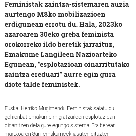
Feministak zaintza-sistemaren auzia
aurtengo M8ko mobilizazioen
erdigunean errotu du. Hala, 2023ko
azaroaren 30eko greba feminista
orokorreko ildo beretik jarraituz,
Emakume Langileen Nazioarteko
Egunean, "esplotazioan oinarritutako
zaintza ereduari" aurre egin gura
diote talde feministek.
Euskal Herriko Mugimendu Feministak salatu du
gehienbat emakume migratzaileen esplotazioan
oinarritzen dela gure egungo sistema. Era berean,
martxoaren 8an, emakumeek jasaten dituzten