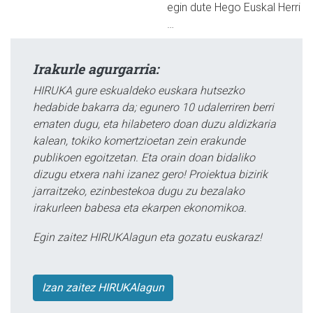
egin dute Hego Euskal Herri
…
Irakurle agurgarria:
HIRUKA gure eskualdeko euskara hutsezko
hedabide bakarra da; egunero 10 udalerriren berri
ematen dugu, eta hilabetero doan duzu aldizkaria
kalean, tokiko komertzioetan zein erakunde
publikoen egoitzetan. Eta orain doan bidaliko
dizugu etxera nahi izanez gero! Proiektua bizirik
jarraitzeko, ezinbestekoa dugu zu bezalako
irakurleen babesa eta ekarpen ekonomikoa.
Egin zaitez HIRUKAlagun eta gozatu euskaraz!
Izan zaitez HIRUKAlagun