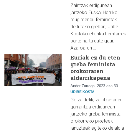
Zaintzak erdigunean
jartzeko Euskal Herriko
mugimendu feministak
deitutako greban, Uribe
Kostako ehunka herritarrek
parte hartu dute gaur.
Azaroaren …
Euriak ez du eten
greba feminista
orokorraren
aldarrikapena
Ander Zarraga
2023 aza 30
URIBE KOSTA
Goizaldetik, zaintza-lanen
garrantzia erdigunean
jartzeko greba feminista
orokorreko piketeek
lanuzteak egiteko deialdia