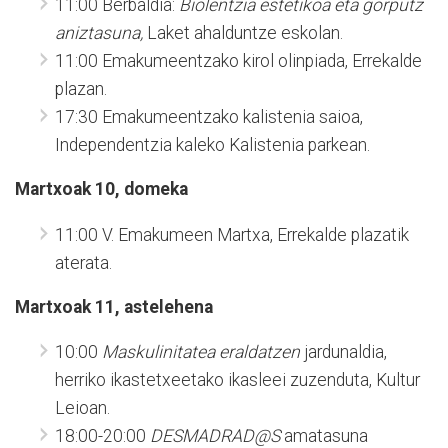
11:00 Berbaldia:
Biolentzia estetikoa eta gorputz
aniztasuna,
Laket ahalduntze eskolan.
11:00 Emakumeentzako kirol olinpiada, Errekalde
plazan.
17:30 Emakumeentzako kalistenia saioa,
Independentzia kaleko Kalistenia parkean.
Martxoak 10, domeka
11:00 V. Emakumeen Martxa, Errekalde plazatik
aterata.
Martxoak 11, astelehena
10:00
Maskulinitatea eraldatzen
jardunaldia,
herriko ikastetxeetako ikasleei zuzenduta, Kultur
Leioan.
18:00-20:00
DESMADRAD@S
amatasuna