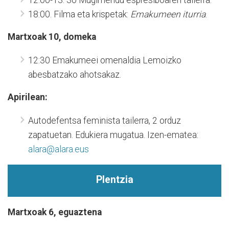
12:00-13: 30 Mugimendu espresiboaren tailerra.
18:00. Filma eta krispetak:
Emakumeen iturria
.
Martxoak 10, domeka
12:30 Emakumeei omenaldia Lemoizko
abesbatzako ahotsakaz.
Apirilean:
Autodefentsa feminista tailerra, 2 orduz
zapatuetan. Edukiera mugatua. Izen-ematea:
alara@alara.eus
Plentzia
Martxoak 6, eguaztena