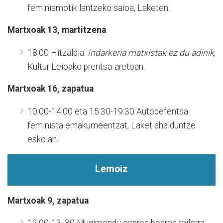
feminismotik lantzeko saioa, Laketen.
Martxoak 13, martitzena
18:00 Hitzaldia:
Indarkeria matxistak ez du adinik
,
Kultur Leioako prentsa-aretoan.
Martxoak 16, zapatua
10:00-14:00 eta 15:30-19:30 Autodefentsa
feminista emakumeentzat, Laket ahalduntze
eskolan.
Lemoiz
Martxoak 9, zapatua