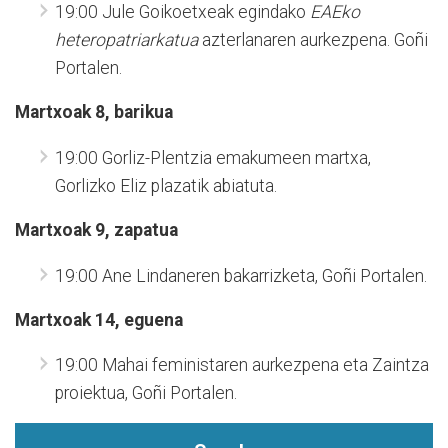
19:00 Jule Goikoetxeak egindako
EAEko
heteropatriarkatua
azterlanaren aurkezpena. Goñi
Portalen.
Martxoak 8, barikua
19:00 Gorliz-Plentzia emakumeen martxa,
Gorlizko Eliz plazatik abiatuta.
Martxoak 9, zapatua
19:00 Ane Lindaneren bakarrizketa, Goñi Portalen.
Martxoak 14, eguena
19:00 Mahai feministaren aurkezpena eta Zaintza
proiektua, Goñi Portalen.