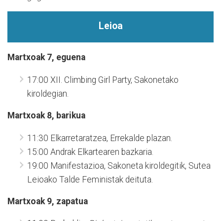
Leioa
Martxoak 7, eguena
17:00 XII. Climbing Girl Party, Sakonetako
kiroldegian.
Martxoak 8, barikua
11:30 Elkarretaratzea, Errekalde plazan.
15:00 Andrak Elkartearen bazkaria.
19:00 Manifestazioa, Sakoneta kiroldegitik, Sutea
Leioako Talde Feministak deituta.
Martxoak 9, zapatua