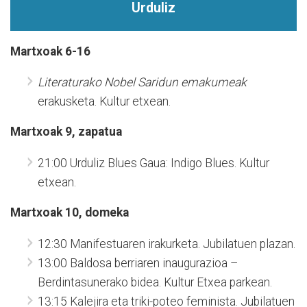
Urduliz
Martxoak 6-16
Literaturako Nobel Saridun emakumeak
erakusketa. Kultur etxean.
Martxoak 9, zapatua
21:00 Urduliz Blues Gaua: Indigo Blues. Kultur
etxean.
Martxoak 10, domeka
12:30 Manifestuaren irakurketa. Jubilatuen plazan.
13:00 Baldosa berriaren inaugurazioa –
Berdintasunerako bidea. Kultur Etxea parkean.
13:15 Kalejira eta triki-poteo feminista. Jubilatuen