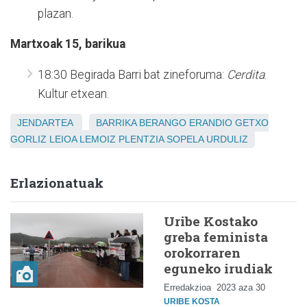
plazan.
Martxoak 15, barikua
18:30 Begirada Barri bat zineforuma:
Cerdita
.
Kultur etxean.
JENDARTEA
BARRIKA
BERANGO
ERANDIO
GETXO
GORLIZ
LEIOA
LEMOIZ
PLENTZIA
SOPELA
URDULIZ
Erlazionatuak
Uribe Kostako
greba feminista
orokorraren
eguneko irudiak
Erredakzioa
2023 aza 30
URIBE KOSTA