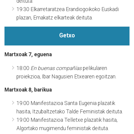
deituta.
19:30 Elkarretaratzea Erandiogoikoko Euskadi
plazan, Emakatz elkarteak deituta.
Getxo
Martxoak 7, eguena
18:00
En buenas compañías
pelikularen
proiekzioa, Ibar Nagusien Etxearen egoitzan.
Martxoak 8, barikua
19:00 Manifestazioa Santa Eugenia plazatik
hasita, Itzubaltzetako Talde Feministak deituta.
19:00 Manifestazioa Telletxe plazatik hasita,
Algortako mugimendu feministak deituta.