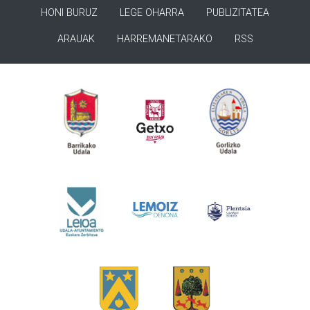
HONI BURUZ
LEGE OHARRA
PUBLIZITATEA
ARAUAK
HARREMANETARAKO
RSS