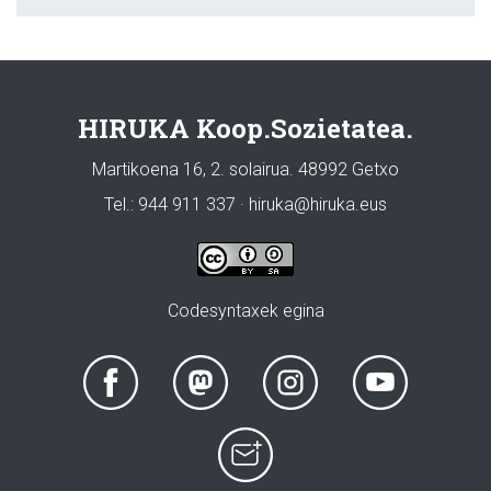
HIRUKA Koop.Sozietatea.
Martikoena 16, 2. solairua. 48992 Getxo
Tel.: 944 911 337 · hiruka@hiruka.eus
Codesyntaxek egina