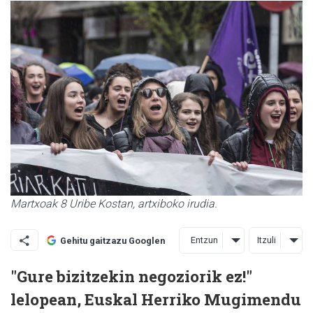
Martxoak 8 Uribe Kostan, artxiboko irudia.
Entzun
Itzuli
Gehitu gaitzazu Googlen
"Gure bizitzekin negoziorik ez!"
lelopean, Euskal Herriko Mugimendu