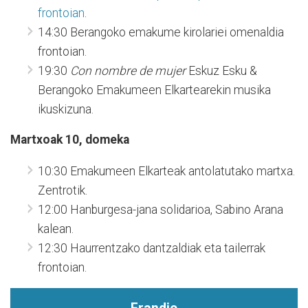
frontoian
.
14:30 Berangoko emakume kirolariei omenaldia
frontoian.
19:30
Con nombre de mujer
Eskuz Esku &
Berangoko Emakumeen Elkartearekin musika
ikuskizuna.
Martxoak 10, domeka
10:30 Emakumeen Elkarteak antolatutako martxa.
Zentrotik.
12:00 Hanburgesa-jana solidarioa, Sabino Arana
kalean.
12:30 Haurrentzako dantzaldiak eta tailerrak
frontoian.