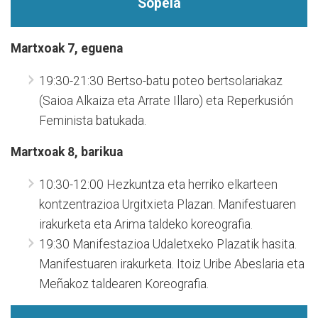
Sopela
Martxoak 7, eguena
19:30-21:30 Bertso-batu poteo bertsolariakaz
(Saioa Alkaiza eta Arrate Illaro) eta Reperkusión
Feminista batukada.
Martxoak 8, barikua
10:30-12:00 Hezkuntza eta herriko elkarteen
kontzentrazioa Urgitxieta Plazan. Manifestuaren
irakurketa eta Arima taldeko koreografia.
19:30 Manifestazioa Udaletxeko Plazatik hasita.
Manifestuaren irakurketa. Itoiz Uribe Abeslaria eta
Meñakoz taldearen Koreografia.