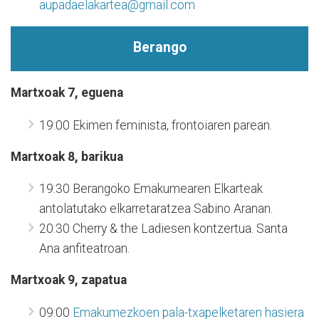
aupadaelakartea@gmail.com
Berango
Martxoak 7, eguena
19:00 Ekimen feminista, frontoiaren parean.
Martxoak 8, barikua
19:30 Berangoko Emakumearen Elkarteak
antolatutako elkarretaratzea Sabino Aranan.
20:30 Cherry & the Ladiesen kontzertua. Santa
Ana anfiteatroan.
Martxoak 9, zapatua
09:00
Emakumezkoen pala-txapelketaren hasiera