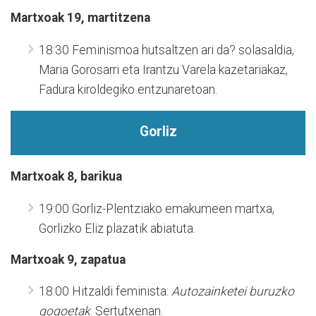
Martxoak 19, martitzena
18:30 Feminismoa hutsaltzen ari da? solasaldia,
Maria Gorosarri eta Irantzu Varela kazetariakaz,
Fadura kiroldegiko entzunaretoan.
Gorliz
Martxoak 8, barikua
19:00 Gorliz-Plentziako emakumeen martxa,
Gorlizko Eliz plazatik abiatuta.
Martxoak 9, zapatua
18:00 Hitzaldi feminista:
Autozainketei buruzko
gogoetak
. Sertutxenan.