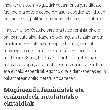
indarkeria sistemiko guztiak nabarmendu gura dituzte,
"genero eta botere desberdintasunak betikotzen dituen
egitura sozial, politiko eta ekonomikoan oinarritutakoa".
Halaber, Uribe Kostako sare eta talde feministek ere
bat egin dute aldarrikapen orokorragaz, eta zaintza eta
emakumeen esplotazioa hizpide hartuta, hainbat
mobilizazio antolatu dituzte eskualde osoan. Hala,
martxoaren 8rako, barikurako, hainbat manifestazio
antolatzeaz gain, aste-akabu osoan zehar ere ekintza
eta ekitaldi ezberdinak egongo dira, aldarrikapenak egun
bakar batean soilik metatu ez daitezen.
Mugimendu feministak eta
erakundeek antolatutako
ekitaldiak