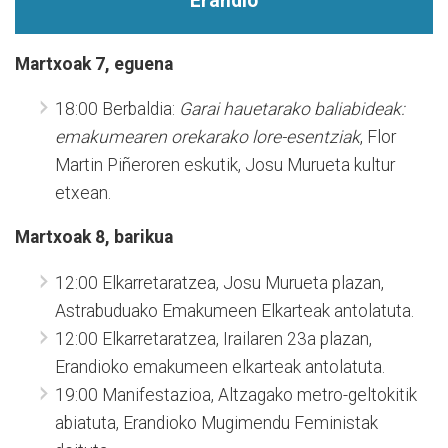
Erandio
Martxoak 7, eguena
18:00 Berbaldia:
Garai hauetarako baliabideak:
emakumearen orekarako lore-esentziak
, Flor
Martin Piñeroren eskutik, Josu Murueta kultur
etxean.
Martxoak 8, barikua
12:00 Elkarretaratzea, Josu Murueta plazan,
Astrabuduako Emakumeen Elkarteak antolatuta.
12:00 Elkarretaratzea, Irailaren 23a plazan,
Erandioko emakumeen elkarteak antolatuta.
19:00 Manifestazioa, Altzagako metro-geltokitik
abiatuta, Erandioko Mugimendu Feministak