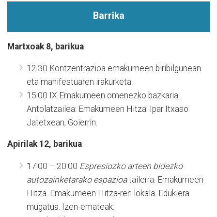
Barrika
Martxoak 8, barikua
12:30 Kontzentrazioa emakumeen biribilgunean
eta manifestuaren irakurketa.
15:00 IX Emakumeen omenezko bazkaria.
Antolatzailea: Emakumeen Hitza. Ipar Itxaso
Jatetxean, Goierrin.
Apirilak 12, barikua
17:00 – 20:00
Espresiozko arteen bidezko
autozainketarako espazioa
tailerra. Emakumeen
Hitza. Emakumeen Hitza-ren lokala. Edukiera
mugatua. Izen-emateak: