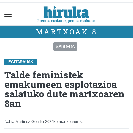
MARTXOAK 8
SARRERA
EGITARAUAK
Talde feministek
emakumeen esplotazioa
salatuko dute martxoaren
8an
Nahia Martinez Gondra
2024ko martxoaren 7a