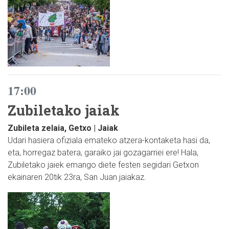
17:00
Zubiletako jaiak
Zubileta zelaia, Getxo | Jaiak
Udari hasiera ofiziala emateko atzera-kontaketa hasi da,
eta, horregaz batera, garaiko jai gozagarriei ere! Hala,
Zubiletako jaiek emango diete festen segidari Getxon
ekainaren 20tik 23ra, San Juan jaiakaz.