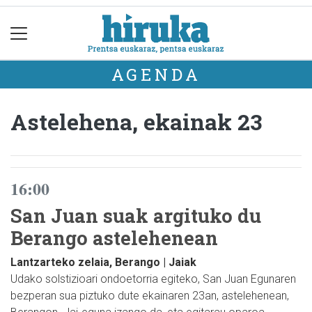
AGENDA
Astelehena, ekainak 23
16:00
San Juan suak argituko du
Berango astelehenean
Lantzarteko zelaia, Berango | Jaiak
Udako solstizioari ondoetorria egiteko, San Juan Egunaren
bezperan sua piztuko dute ekainaren 23an, astelehenean,