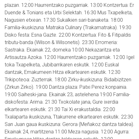
plazan. 12:00 Haurrentzako puzgarriak. 13:00 Kontzertua: Er
Duende & Tonians eta Urbi Selektah. 16:30 Mus Txapelketa,
Nagusien etxean. 17:30 Sukalkien sari-banaketa. 18:00
Familia-ikuskizuna: Matraka Culinary (Trakamatraka). 19:30
Disko festa: Esna Gazte. 22:00 Kontzertua: Fito & Fitipaldis
tributu-banda (Wilson & Wilsonetis). 23:30 Erromeria:
Sastraka. Ekainak 22, domeka 10:00 Nekazaritza eta
Artisautza Azoka. 12:00 Haurrentzako puzgarriak. 12:00 Igel
toka Txapelketa, Jubibarrikaren eskutik. 12:00 Euskal
dantzak, Emakumeen Hitza elkartearen eskutik. 12:30
Trikipoteoa: Zuzterrak. 18:00 Zirku-ikuskizuna: Bidaibizitzen
(Zirkun Zirko). 19:00 Dantza plaza: Patxi Perez konpainia.
19:00 Saiheski-jana. Ekainak 23, astelehena 19:00 Familia-
diskofesta: Arima. 21:30 Txokolate jana, Gure ixerdia
elkartearen eskutik. 21:30 Tai Xi erakustaldia. 22:00
Txalaparta ikuskizuna, Ttakurrene elkartearen eskutik. 22:30
San Juan gaua ikuskizuna: Gerora (Meñakoz dantza taldea).
Ekainak 24, martitzena 11:00 Meza nagusia. 12:00 Agurra: