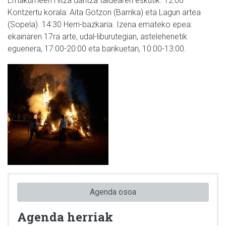
Emakumeen Hitza dantza taldearen eskutik. 12:00
Kontzertu korala: Aita Gotzon (Barrika) eta Lagun artea
(Sopela). 14:30 Herri-bazkaria. Izena emateko epea:
ekainaren 17ra arte, udal-liburutegian, astelehenetik
eguenera, 17:00-20:00 eta barikuetan, 10:00-13:00.
Agenda osoa
Agenda herriak