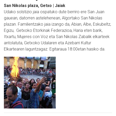
San Nikolas plaza, Getxo | Jaiak
Udako solstizio jaia ospatuko dute berriro ere San Juan
gauean, datorren astelehenean, Algortako San Nikolas
plazan. Familientzako jaia izango da, Abian, Albe, Eskubeltz,
Egizu, Getxoko Etorkinak Federazioa, Haria eten barik,
Itxartu, Mujeres con Voz eta San Nikolas Zabalik elkarteek
antolatuta, Getxoko Udalaren eta Azebarri Kultur
Elkartearen laguntzagaz. Egitaraua 18:00etan hasiko da.