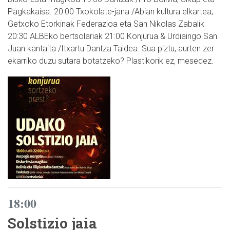
Pagkakaisa. 20:00 Txokolate-jana /Abian kultura elkartea,
Getxoko Etorkinak Federazioa eta San Nikolas Zabalik
20:30 ALBEko bertsolariak 21:00 Konjurua & Urdiaingo San
Juan kantaita /Itxartu Dantza Taldea. Sua piztu, aurten zer
ekarriko duzu sutara botatzeko? Plastikorik ez, mesedez.
18:00
Solstizio jaia