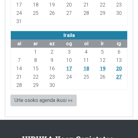
17
18
19
20
21
22
23
24
25
26
27
28
29
30
31
Iraila
al
ar
az
og
ol
lr
ig
1
2
3
4
5
6
7
8
9
10
11
12
13
14
15
16
17
18
19
20
21
22
23
24
25
26
27
28
29
30
Urte osoko agenda ikusi »»