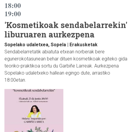
18:00
19:00
'Kosmetikoak sendabelarrekin'
liburuaren aurkezpena
Sopelako udaletxea, Sopela | Erakusketak
Sendabelarretatik abiatuta etxean norberak bere
egunerokotasunean behar dituen kosmetikoak egiteko gida
teoriko-praktikoa sortu du Garbiñe Larreak. Aurkezpena
Sopelako udaletxeko hallean egingo dute, arrastiko
18:00etan.