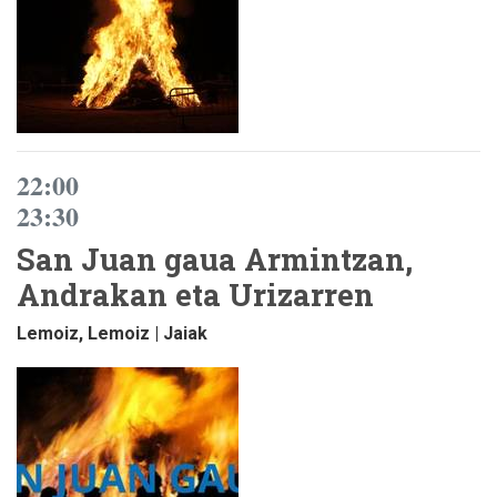
22:00
23:30
San Juan gaua Armintzan,
Andrakan eta Urizarren
Lemoiz, Lemoiz | Jaiak