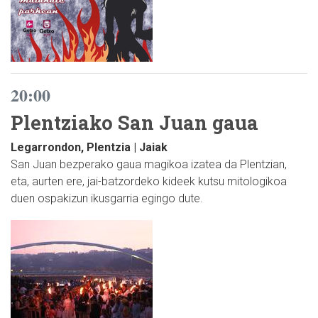
20:00
Plentziako San Juan gaua
Legarrondon, Plentzia | Jaiak
San Juan bezperako gaua magikoa izatea da Plentzian,
eta, aurten ere, jai-batzordeko kideek kutsu mitologikoa
duen ospakizun ikusgarria egingo dute.