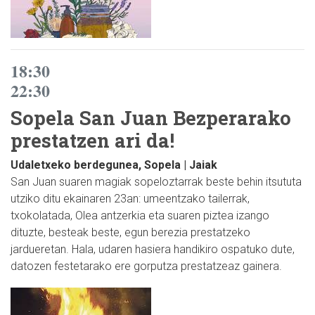
18:30
22:30
Sopela San Juan Bezperarako
prestatzen ari da!
Udaletxeko berdegunea, Sopela | Jaiak
San Juan suaren magiak sopeloztarrak beste behin itsututa
utziko ditu ekainaren 23an: umeentzako tailerrak,
txokolatada, Olea antzerkia eta suaren piztea izango
dituzte, besteak beste, egun berezia prestatzeko
jardueretan. Hala, udaren hasiera handikiro ospatuko dute,
datozen festetarako ere gorputza prestatzeaz gainera.