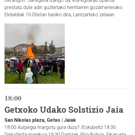
Berangon. Jai-eguna izango da, eta egitarau oparoa
prestatu dute adin guztietako herritarren gozamenerako.
Ekitaldiak 16:00etan hasiko dira, Lantzarteko zelaian.
18:00
Getxoko Udako Solstizio Jaia
San Nikolas plaza, Getxo | Jaiak
18:00 Aurpegia margotu gura duzu? /Eskubeltz 18:30
Diskofesta magikoa 19:30 Dantzak /Pro Bolivia, Sikap eta