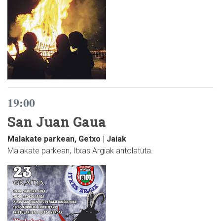
19:00
San Juan Gaua
Malakate parkean, Getxo | Jaiak
Malakate parkean, Itxas Argiak antolatuta.