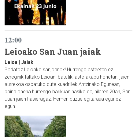
12:00
Leioako San Juan jaiak
Leioa | Jaiak
Badatoz Leioako sanjoanak! Hurrengo asteetan ez
zereginik faltako Leioan. batetik, aste-akabu honetan, jaien
aurrekoa ospatuko dute kuadrillek Antzinako Egunean,
baina onena hurrengo barikuan hasiko da, hilaren 20an, San
Juan jaien hasieragaz. Hemen duzue egitaraua egunez
egun.