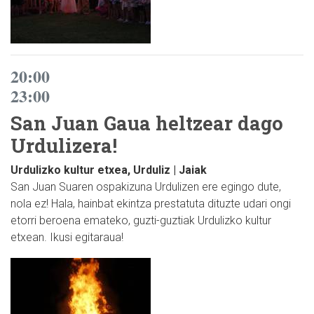
20:00
23:00
San Juan Gaua heltzear dago
Urdulizera!
Urdulizko kultur etxea, Urduliz | Jaiak
San Juan Suaren ospakizuna Urdulizen ere egingo dute,
nola ez! Hala, hainbat ekintza prestatuta dituzte udari ongi
etorri beroena emateko, guzti-guztiak Urdulizko kultur
etxean. Ikusi egitaraua!