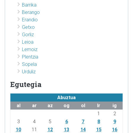
Barrika
Berango
Erandio
Getxo
Gorliz
Leioa
Lemoiz
Plentzia
Sopela
Urduliz
Egutegia
Abuztua
al
ar
az
og
ol
lr
ig
1
2
3
4
5
6
7
8
9
10
11
12
13
14
15
16