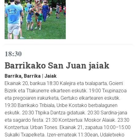
18:30
Barrikako San Juan jaiak
Barrika, Barrika | Jaiak
Ekainak 20, barikua 18:30 Kalejira eta txalaparta, Goierri
Bizirik eta Ttakunerre elkarteen eskutik. 19:00 Txupinazoa
eta pregoiaren irakurketa, Gertuko elkartearen eskutik.
19:30 Barrikako Tribiala, Uribe Kostako berbalagunen
eskutik. 20:30 Ttipika Dantza gidatuak. 20:30 Sardina-jana
eta sagardo festa. 21:30 Kontzertua: Moskor Alaiak. 23:30
Kontzertua: Urban Tones. Ekainak 21, zapatua 10:00–15:00
Sukalki Txapelketa. Izen-emateak 11:30ean, Udaletxeko