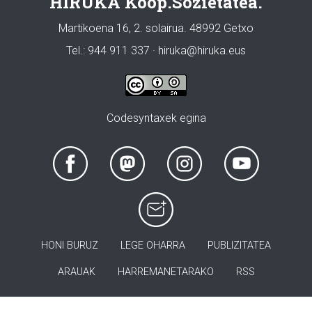
HIRUKA Koop.Sozietatea.
Martikoena 16, 2. solairua. 48992 Getxo
Tel.: 944 911 337 · hiruka@hiruka.eus
Codesyntaxek egina
HONI BURUZ
LEGE OHARRA
PUBLIZITATEA
ARAUAK
HARREMANETARAKO
RSS