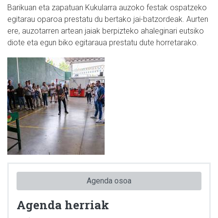
Barikuan eta zapatuan Kukularra auzoko festak ospatzeko
egitarau oparoa prestatu du bertako jai-batzordeak. Aurten
ere, auzotarren artean jaiak berpizteko ahaleginari eutsiko
diote eta egun biko egitaraua prestatu dute horretarako.
Agenda osoa
Agenda herriak