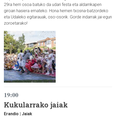
29ra herri osoa batuko da udari festa eta aldarrikapen
giroan hasiera emateko. Hona hemen txosna-batzordeko
eta Udaleko egitarauak, oso-osorik. Gorde indarrak jai-egun
zoroetarako!
19:00
Kukularrako jaiak
Erandio | Jaiak