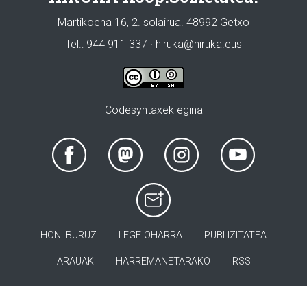
Martikoena 16, 2. solairua. 48992 Getxo
Tel.: 944 911 337 · hiruka@hiruka.eus
Codesyntaxek egina
HONI BURUZ
LEGE OHARRA
PUBLIZITATEA
ARAUAK
HARREMANETARAKO
RSS