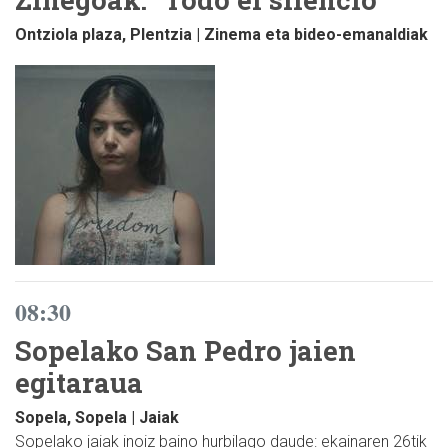
Ontziola plaza, Plentzia | Zinema eta bideo-emanaldiak
08:30
Sopelako San Pedro jaien
egitaraua
Sopela, Sopela | Jaiak
Sopelako jaiak inoiz baino hurbilago daude: ekainaren 26tik