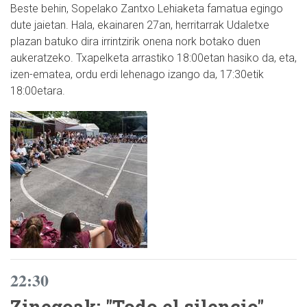
Beste behin, Sopelako Zantxo Lehiaketa famatua egingo
dute jaietan. Hala, ekainaren 27an, herritarrak Udaletxe
plazan batuko dira irrintzirik onena nork botako duen
aukeratzeko. Txapelketa arrastiko 18:00etan hasiko da, eta,
izen-ematea, ordu erdi lehenago izango da, 17:30etik
18:00etara.
22:30
Zinegoak: "Todo el silencio"