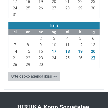
17
18
19
20
21
22
23
24
25
26
27
28
29
30
31
Iraila
al
ar
az
og
ol
lr
ig
1
2
3
4
5
6
7
8
9
10
11
12
13
14
15
16
17
18
19
20
21
22
23
24
25
26
27
28
29
30
Urte osoko agenda ikusi »»
HIRUKA Koop.Sozietatea.