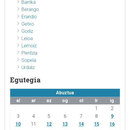
Barrika
Berango
Erandio
Getxo
Gorliz
Leioa
Lemoiz
Plentzia
Sopela
Urduliz
Egutegia
Abuztua
al
ar
az
og
ol
lr
ig
1
2
3
4
5
6
7
8
9
10
11
12
13
14
15
16