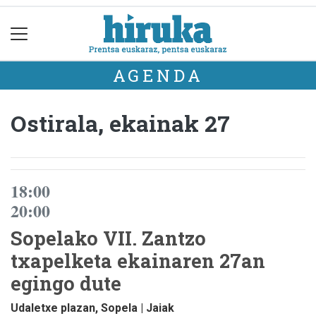
AGENDA
Ostirala, ekainak 27
18:00
20:00
Sopelako VII. Zantzo
txapelketa ekainaren 27an
egingo dute
Udaletxe plazan, Sopela | Jaiak