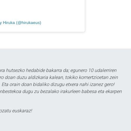
y Hiruka (@hirukaeus)
a hutsezko hedabide bakarra da; egunero 10 udalerriren
ero doan duzu aldizkaria kalean, tokiko komertzioetan zein
 Eta orain doan bidaliko dizugu etxera nahi izanez gero!
ezinbestekoa dugu zu bezalako irakurleen babesa eta ekarpen
ozatu euskaraz!