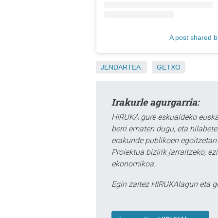
A post shared b
JENDARTEA
GETXO
Irakurle agurgarria:
HIRUKA gure eskualdeko euskar
berri ematen dugu, eta hilabet
erakunde publikoen egoitzetan.
Proiektua bizirik jarraitzeko, 
ekonomikoa.
Egin zaitez HIRUKAlagun eta g