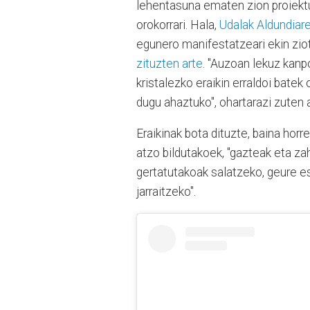
lehentasuna ematen zion proiektu
orokorrari. Hala,
Udalak Aldundiare
egunero manifestatzeari ekin zio
zituzten arte
. "Auzoan lekuz kanp
kristalezko eraikin erraldoi bate
dugu ahaztuko", ohartarazi zuten
Eraikinak bota dituzte, baina ho
atzo bildutakoek, "gazteak eta zah
gertatutakoak salatzeko, geure es
jarraitzeko".