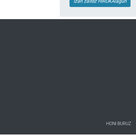
Izan zaitez HIRUKAlagun
HONI BURUZ