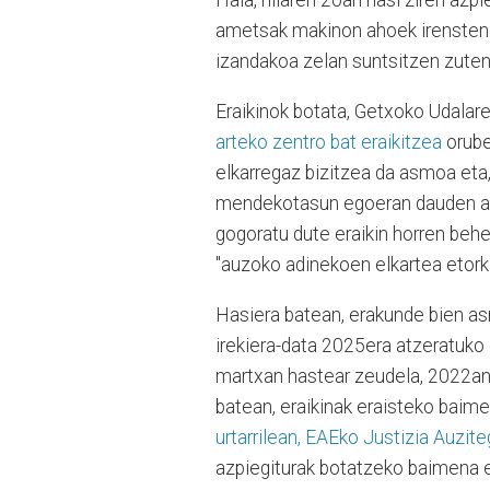
Hala, hilaren 20an hasi ziren az
ametsak makinon ahoek irensten zi
izandakoa zelan suntsitzen zuten 
Eraikinok botata, Getxoko Udalar
arteko zentro bat eraikitzea
orube
elkarregaz bizitzea da asmoa eta,
mendekotasun egoeran dauden adi
gogoratu dute eraikin horren beh
"auzoko adinekoen elkartea etork
Hasiera batean, erakunde bien as
irekiera-data 2025era atzeratuko d
martxan hastear zeudela, 2022an,
batean, eraikinak eraisteko baime
urtarrilean, EAEko Justizia Auzit
azpiegiturak botatzeko baimena e