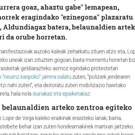
urrera goaz, ahaztu gabe" lemapean,
horrek eragindako "ezinegona" plazaratu
, Aldundiagaz batera, belaunaldien arte
ri da orube horretan.
 manifestazioak auzoko kaleak zeharkatu zituen atzo eta, Lo
neko uneak izan zituzten gogoan, baita momentu horietan biz
raisketak geldiarazteko asmoz egindako protestetan
"neurriz kanpoko" jarrera salatu
zuten, "poliziek jendearen
zi nahi zuten", eta deitoratu zuten mobilizazio haietako
rela, hala nola
isunakaz eta epaiketakaz
.
 belaunaldien arteko zentroa egiteko
 Lope de Vega kaleko eraikinak eraisteko lanak, baina,
astebete behar izan zuten hondeamakinek martxan jartzeko.