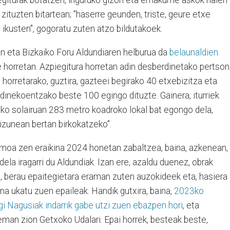
piegiturak botatzen, inguruko gizon eta emakume askok haien
tuzten bitartean; "haserre geunden, triste, geure etxe
ikusten", gogoratu zuten atzo bildutakoek.
en eta Bizkaiko Foru Aldundiaren helburua da
belaunaldien
 horretan. Azpiegitura horretan adin desberdinetako pertso
 horretarako, guztira, gazteei begirako 40 etxebizitza eta
nekoentzako beste 100 egingo dituzte. Gainera, iturriek
eko solairuan 283 metro koadroko lokal bat egongo dela,
izunean bertan birkokatzeko".
moa zen eraikina 2024 honetan zabaltzea, baina, azkenean,
ela iragarri du Aldundiak. Izan ere, azaldu duenez, obrak
 berau epaitegietara eraman zuten auzokideek eta, hasiera
na ukatu zuen epaileak. Handik gutxira, baina,
2023ko
egi Nagusiak indarrik gabe utzi zuen ebazpen hori
, eta
man zion Getxoko Udalari. Epai horrek, besteak beste,