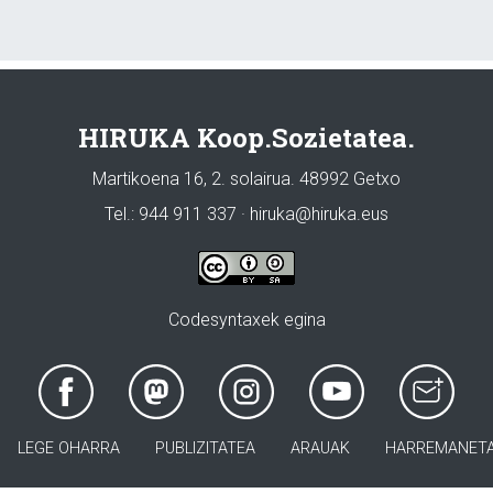
HIRUKA Koop.Sozietatea.
Martikoena 16, 2. solairua. 48992 Getxo
Tel.: 944 911 337 · hiruka@hiruka.eus
Codesyntaxek egina
LEGE OHARRA
PUBLIZITATEA
ARAUAK
HARREMANET