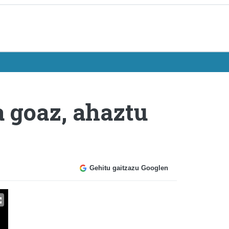
a goaz, ahaztu
Gehitu gaitzazu Googlen