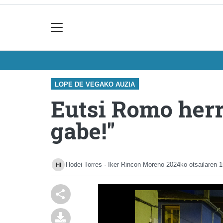
LOPE DE VEGAKO AUZIA
Eutsi Romo herr
gabe!"
Hodei Torres · Iker Rincon Moreno
2024ko otsailaren 