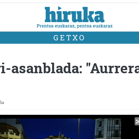
GETXO
i-asanblada: "Aurrer
15a