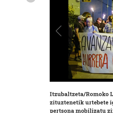
Itzubaltzeta/Romoko L
zituztenetik urtebete
pertsona mobilizatu zi