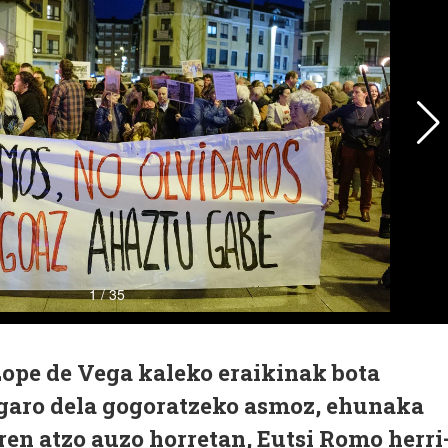
ope de Vega kaleko eraikinak bota
 igaro dela gogoratzeko asmoz, ehunaka
ren atzo auzo horretan, Eutsi Romo herri