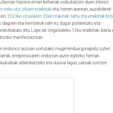
 berriari hasiera eman beharrak ordezkatzen duen interes
n esku utzi zituen eraikinak
eta, horren aurrean, auzokideek
ten,
2023ko otsailaren 20an makinak sartu eta eraikinak bot
o dagoen eta herritarrok nahi ez dugun porlanezko eta
k ordezkatuko ditu Lope de Vega kaleko 12ko eraikinak, baina
 atzoko manifestazioan.
rren ondorioz auzoan sortutako mugimendua goraipatu zuten
arrak, errepresioaren ondorioei aurre egiteko, herrian
kubideak aldarrikatzeko eta ilusioa lagun, sareak sortzen