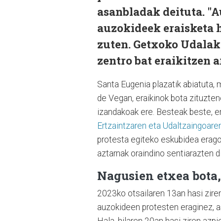
asanbladak deituta. "A
auzokideek eraisketa 
zuten. Getxoko Udalak
zentro bat eraikitzen a
Santa Eugenia plazatik abiatuta,
de Vegan, eraikinok bota zituzte
izandakoak ere. Besteak beste, e
Ertzaintzaren eta Udaltzaingoaren 
protesta egiteko eskubidea eragot
aztarnak oraindino sentiarazten di
Nagusien etxea bota,
2023ko otsailaren 13an hasi ziren
auzokideen protesten eraginez, 