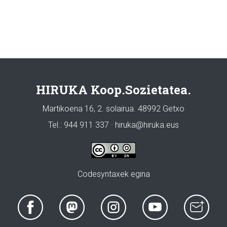
HIRUKA Koop.Sozietatea.
Martikoena 16, 2. solairua. 48992 Getxo
Tel.: 944 911 337 · hiruka@hiruka.eus
Codesyntaxek egina