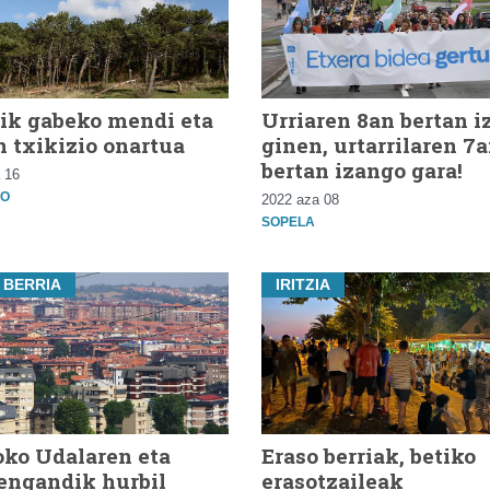
ik gabeko mendi eta
Urriaren 8an bertan i
n txikizio onartua
ginen, urtarrilaren 7a
bertan izango gara!
 16
O
2022 aza 08
SOPELA
 BERRIA
IRITZIA
ko Udalaren eta
Eraso berriak, betiko
engandik hurbil
erasotzaileak