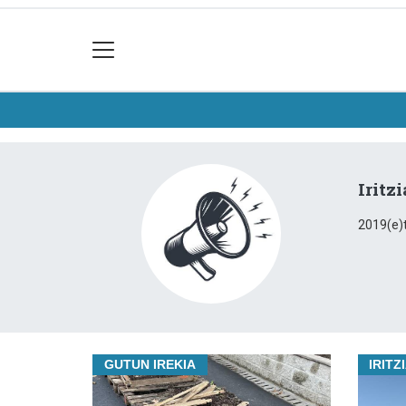
Iritz
2019(e)t
GUTUN IREKIA
IRITZ