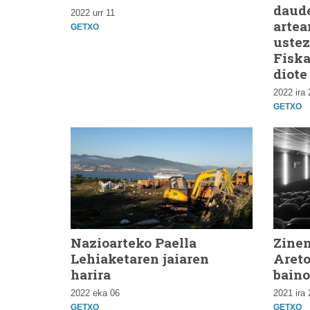
daud
2022 urr 11
artea
GETXO
ustez
Fiska
diote
2022 ira 
GETXO
Nazioarteko Paella
Zinem
Lehiaketaren jaiaren
Areto
harira
baino
2022 eka 06
2021 ira 
GETXO
GETXO