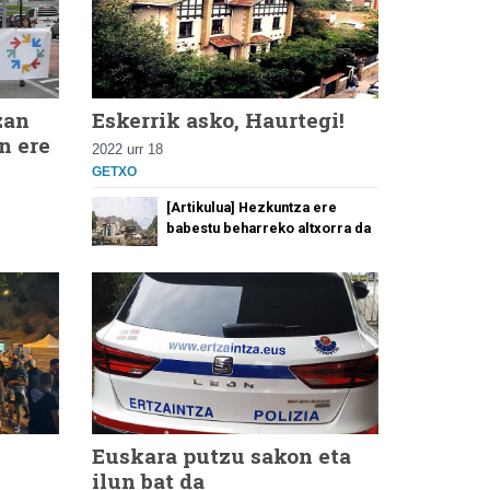
zan
Eskerrik asko, Haurtegi!
n ere
2022 urr 18
GETXO
[Artikulua] Hezkuntza ere
babestu beharreko altxorra da
Euskara putzu sakon eta
ilun bat da