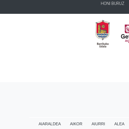
HONI BURUZ
AIARALDEA
AIKOR
AIURRI
ALEA