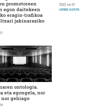
en promotoreen
2022 ira 07
n egon daitekeen
URIBE KOSTA
ko eragin-trafikoa
ltzari jakinaraziko
27
aren ontologia.
a eta egongela, nor
 nor gehiago
24