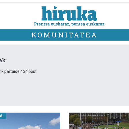
KOMUNITATEA
iak
ik partaide / 34 post
IA