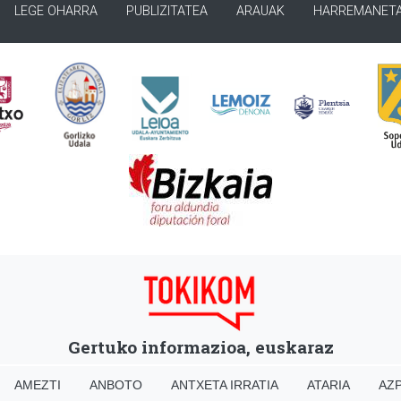
LEGE OHARRA
PUBLIZITATEA
ARAUAK
HARREMANET
Gertuko informazioa, euskaraz
AMEZTI
ANBOTO
ANTXETA IRRATIA
ATARIA
AZP