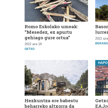
Romo Eskolako umeak:
Basor
“Mesedez, ez apurtu
lurre
gehiago gure ortua”
2022 aza
BERANG
2022 aza 18
GETXO
HAPO
Hezkuntza ere babestu
Getxo
beharreko altxorra da
EAJr