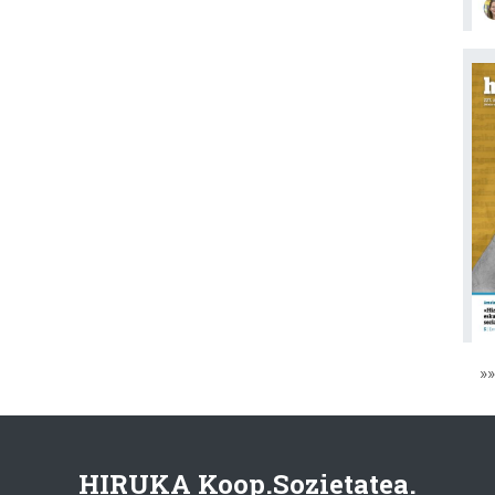
»
HIRUKA Koop.Sozietatea.