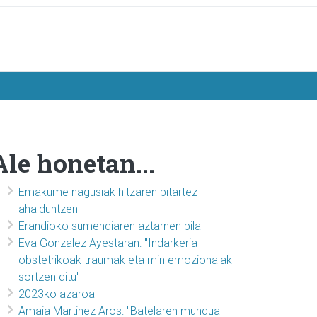
Ale honetan...
Emakume nagusiak hitzaren bitartez
ahalduntzen
Erandioko sumendiaren aztarnen bila
Eva Gonzalez Ayestaran: "Indarkeria
obstetrikoak traumak eta min emozionalak
sortzen ditu"
2023ko azaroa
Amaia Martinez Aros: "Batelaren mundua