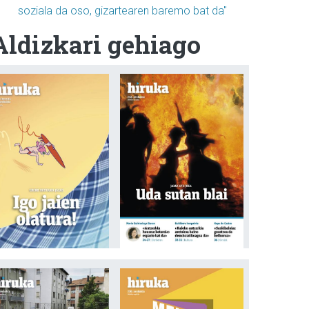
soziala da oso, gizartearen baremo bat da"
Aldizkari gehiago