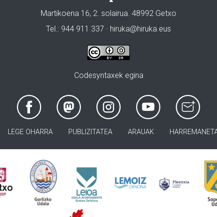
Martikoena 16, 2. solairua. 48992 Getxo
Tel.: 944 911 337 · hiruka@hiruka.eus
Codesyntaxek egina
LEGE OHARRA
PUBLIZITATEA
ARAUAK
HARREMANET