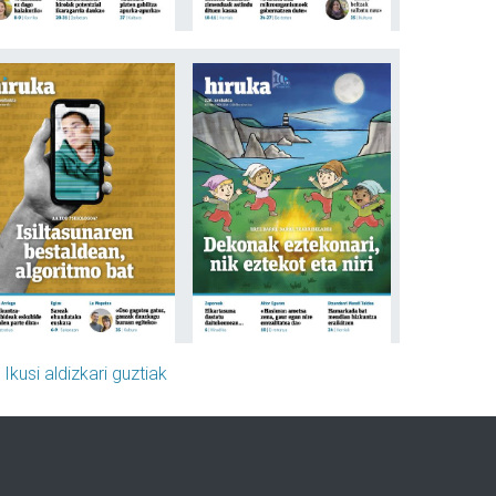
»
Ikusi aldizkari guztiak