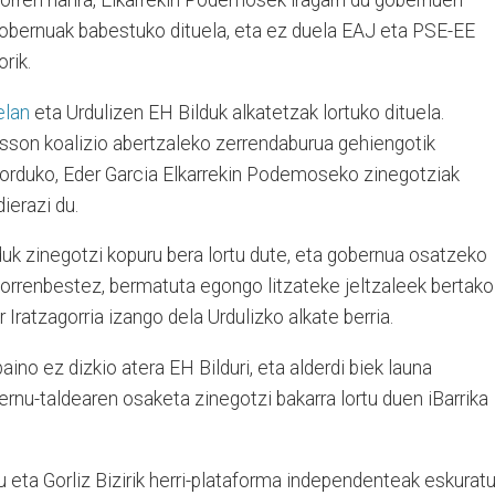
orren harira, Elkarrekin Podemosek iragarri du gobernuen
obernuak babestuko dituela, eta ez duela EAJ eta PSE-EE
rik.
elan
eta Urdulizen EH Bilduk alkatetzak lortuko dituela.
sson koalizio abertzaleko zerrendaburua gehiengotik
aborduko, Eder Garcia Elkarrekin Podemoseko zinegotziak
ierazi du.
lduk zinegotzi kopuru bera lortu dute, eta gobernua osatzeko
horrenbestez, bermatuta egongo litzateke jeltzaleek bertako
 Iratzagorria izango dela Urdulizko alkate berria.
ino ez dizkio atera EH Bilduri, eta alderdi biek launa
bernu-taldearen osaketa zinegotzi bakarra lortu duen iBarrika
 eta Gorliz Bizirik herri-plataforma independenteak eskurat