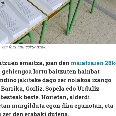
- eta foru-hauteskundeak.
atzuen emaitza, joan den
maiatzaren 28k
n
gehiengoa lortu baitzuten hainbat
aindino jakiteke dago zer nolakoa izango
Barrika, Gorliz, Sopela edo Urduliz
besteak beste. Horietan, alderdi
etan murgilduta egon dira egunotan, eta
 zer den erabaki dutena.