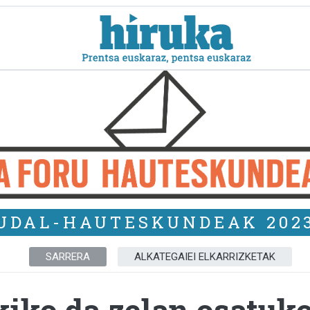
UDAL-HAUTESKUNDEAK 202
SARRERA
ALKATEGAIEI ELKARRIZKETAK
iko da zelan osatuko