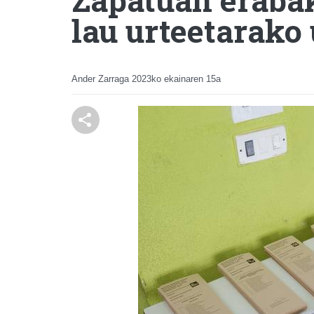
lau urteetarako
Ander Zarraga
2023ko ekainaren 15a