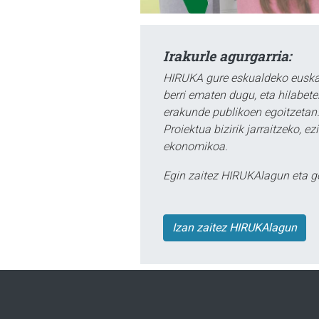
Irakurle agurgarria:
HIRUKA gure eskualdeko euskar
berri ematen dugu, eta hilabet
erakunde publikoen egoitzetan.
Proiektua bizirik jarraitzeko, 
ekonomikoa.
Egin zaitez HIRUKAlagun eta g
Izan zaitez HIRUKAlagun