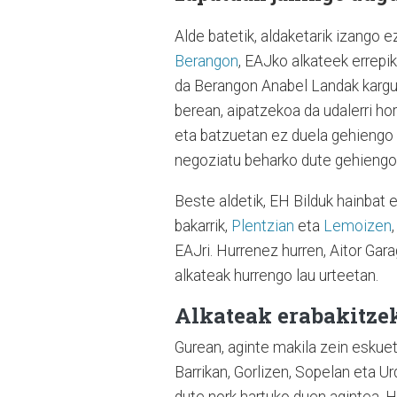
Alde batetik, aldaketarik izango e
Berangon
, EAJko alkateek errepik
da Berangon Anabel Landak kargua 
berean, aipatzekoa da udalerri hor
eta batzuetan ez duela gehiengo a
negoziatu beharko dute gehiengo
Beste aldetik, EH Bilduk hainbat 
bakarrik,
Plentzian
eta
Lemoizen
EAJri. Hurrenez hurren, Aitor Gar
alkateak hurrengo lau urteetan.
Alkateak erabakitze
Gurean, aginte makila zein eskuet
Barrikan, Gorlizen, Sopelan eta Ur