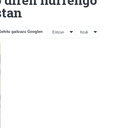
stan
Gehitu gaitzazu Googlen
Entzun
Itzuli