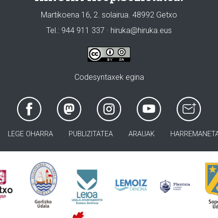
Martikoena 16, 2. solairua. 48992 Getxo
Tel.: 944 911 337 · hiruka@hiruka.eus
Codesyntaxek egina
LEGE OHARRA
PUBLIZITATEA
ARAUAK
HARREMANET