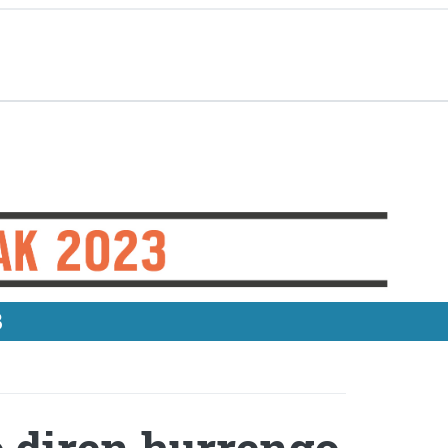
3
 diren hurrengo