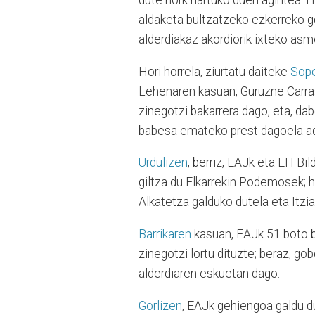
dute nork hartuko duen agintea. H
aldaketa bultzatzeko ezkerreko g
alderdiakaz akordiorik ixteko asmo
Hori horrela, ziurtatu daiteke
Sop
Lehenaren kasuan, Guruzne Carra
zinegotzi bakarrera dago, eta, d
babesa emateko prest dagoela ad
Urdulizen
, berriz, EAJk eta EH Bi
giltza du Elkarrekin Podemosek; 
Alkatetza galduko dutela eta Itziar
Barrikaren
kasuan, EAJk 51 boto ba
zinegotzi lortu dituzte; beraz, go
alderdiaren eskuetan dago.
Gorlizen
, EAJk gehiengoa galdu du