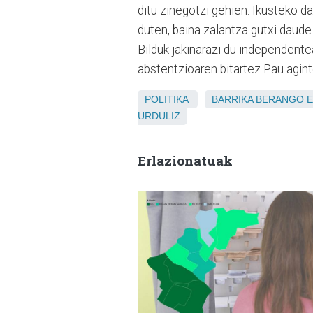
ditu zinegotzi gehien. Ikusteko d
duten, baina zalantza gutxi daude
Bilduk jakinarazi du independent
abstentzioaren bitartez Pau agint
POLITIKA
BARRIKA
BERANGO
E
URDULIZ
Erlazionatuak