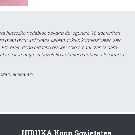
a hutsezko hedabide bakarra da; egunero 10 udalerriren
ero doan duzu aldizkaria kalean, tokiko komertzioetan zein
 Eta orain doan bidaliko dizugu etxera nahi izanez gero!
ezinbestekoa dugu zu bezalako irakurleen babesa eta ekarpen
ozatu euskaraz!
HIRUKA Koop.Sozietatea.