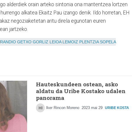
ago alderdiek orain arteko sintonia ona mantentzea lortzen
 hurrengo alkatea Ekaitz Pau izango denik. Ildo horretan, EH
eakaz negoziaketetan aritu direla egunotan euren
ean jartzeko.
RANDIO
GETXO
GORLIZ
LEIOA
LEMOIZ
PLENTZIA
SOPELA
Hauteskundeen ostean, asko
aldatu da Uribe Kostako udalen
panorama
Iker Rincon Moreno
2023 mai 29
URIBE KOSTA