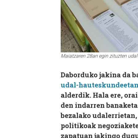
Maiatzaren 28an egin zituzten udal
Daborduko jakina da b
udal-hauteskundeeta
alderdik. Hala ere, or
den indarren banaketa 
bezalako udalerrietan, 
politikoak negoziaket
zapatuan jakingo dugu