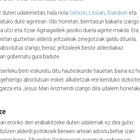
z duten udalerrietan, hala nola
Getxon
,
Leioan
,
Erandion
eta
atuko dute agintean. Ildo horretan, berritasun bakarra izango
utzi eta Itziar Aginagaldek jasoko duela aginte-makila. Era
ietan guztietan alderdi jeltzaleak zinegotziak galdu dituela,
bsolutua izango, beraz, jeltzaleek beste alderdiakaz
an gobernatu gura badute.
eserleku berri eskuratu ditu hauteskunde hauetan, baina ez ho
, gehiengo absolutuari esker, alkatetzak ere kenduko dizkiote
agarza eta Jesus Mari Arizmendi izango dira udalerri horietak
ke
an eroriko den erabakitzeke duten udalerriak ez dira gutxi:
dulizen alderdi politikoek beraien artean adostu behar izan