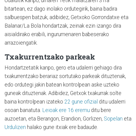
Udalditik kanpo, urriaren 1etik maiatzaren 31ra
bitartean, ez dago inolako ordutegirik, baina badira
salbuespen batzuk, adibidez, Getxoko Gorrondatxe eta
Balanar/La Bola hondartzak, zeinak ezin izango dira
aisialdirako erabili, ingurumenaren babeserako
arrazoiengatik.
Txakurrentzako parkeak
Hondartzetatik kanpo, gero eta udalerri gehiago dira
txakurrentzako berariaz sortutako parkeak dituztenak,
edo ordutegi jakin batean kontrolpean aske uzteko
guneak dituztenak. Adibidez, Getxok txakurrak solte
baina kontrolpean izateko
22 gune ofizial
ditu udalerri
osoan banatuta.
Leioak ere 16 eremu
ditu bere
auzoetan, eta Berangon, Erandion, Gorlizen,
Sopelan
eta
Urdulizen
halako gune itxiak ere badaude.