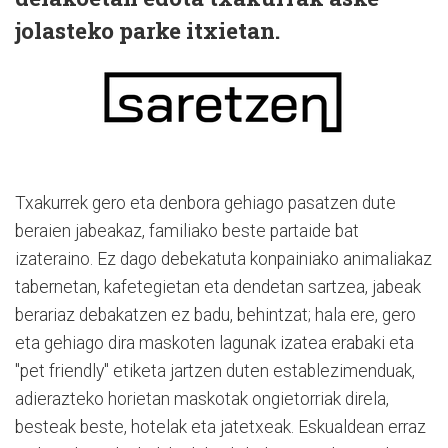
jolasteko parke itxietan.
Txakurrek gero eta denbora gehiago pasatzen dute
beraien jabeakaz, familiako beste partaide bat
izateraino. Ez dago debekatuta konpainiako animaliakaz
tabernetan, kafetegietan eta dendetan sartzea, jabeak
berariaz debakatzen ez badu, behintzat; hala ere, gero
eta gehiago dira maskoten lagunak izatea erabaki eta
"pet friendly" etiketa jartzen duten establezimenduak,
adierazteko horietan maskotak ongietorriak direla,
besteak beste, hotelak eta jatetxeak. Eskualdean erraz