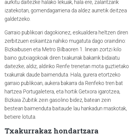
aurkitu daitezke halako lekuak, hala ere, zalantzarik
izatekotan, gomendagarriena da aldez aurretik deitzea
galdetzeko.
Garraio publikoari dagokionez, eskualdera heltzen diren
zerbitzuen eskaintza nahiko mugatuta dago oraindino:
Bizkaibusen eta Metro Bilbaoren 1. linean zortzi kilo
baino gutxiagokoak diren txakurrak bakarrik bidaiatu
daitezke; aldiz, aldiriko Renfe trenetan mota guztietako
txakurrak daude baimenduta. Hala, gurera etortzeko
garraio publikoan, aukera bakarra da Renfeko tren bat
hartzea Portugaletera, eta hortik Getxora igarotzea,
Bizkaia Zubitik zein gasolino bidez, batean zein
bestean baimenduta baitaude lau hankadun maskotak,
betiere lotuta.
Txakurrakaz hondartzara