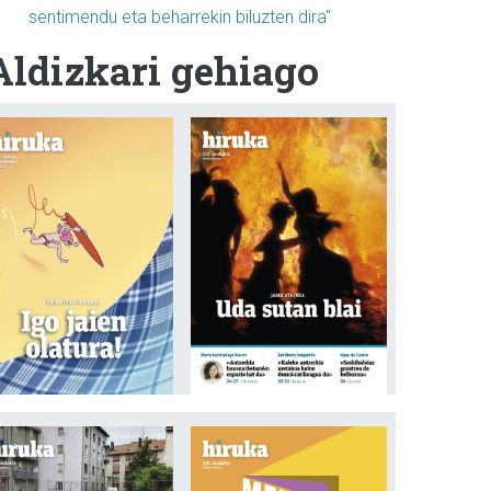
sentimendu eta beharrekin biluzten dira"
Aldizkari gehiago