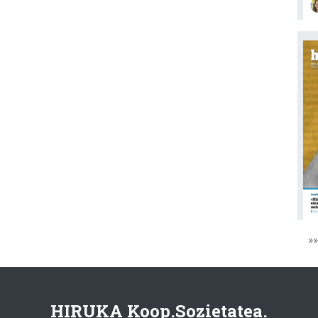
»
HIRUKA Koop.Sozietatea.