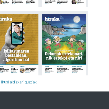
»
Ikusi aldizkari guztiak