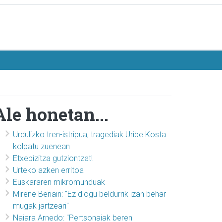
Ale honetan...
Urdulizko tren-istripua, tragediak Uribe Kosta
kolpatu zuenean
Etxebizitza gutziontzat!
Urteko azken erritoa
Euskararen mikromunduak
Mirene Beriain: "Ez diogu beldurrik izan behar
mugak jartzeari"
Naiara Arnedo: "Pertsonaiak beren