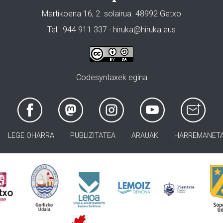
Martikoena 16, 2. solairua. 48992 Getxo
Tel.: 944 911 337 · hiruka@hiruka.eus
Codesyntaxek egina
LEGE OHARRA
PUBLIZITATEA
ARAUAK
HARREMANET